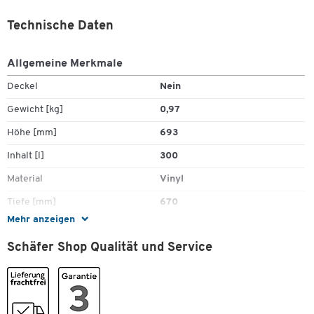
Technische Daten
Allgemeine Merkmale
Deckel
Nein
Gewicht [kg]
0,97
Höhe [mm]
693
Inhalt [l]
300
Material
Vinyl
Tiefe [mm]
670
Mehr anzeigen
Tretmechanismus
Nein
Schäfer Shop Qualität und Service
Farben
Farbe
schwarz
Zum Zoomen doppeltippen
Masse