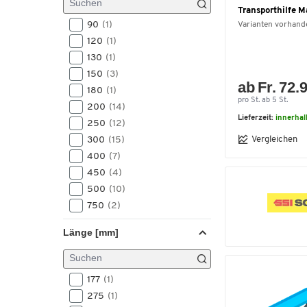
Transporthilfe M
90
(1)
Varianten vorhand
120
(1)
130
(1)
150
(3)
ab Fr. 72.
180
(1)
pro St. ab 5 St.
200
(14)
Lieferzeit:
innerhal
250
(12)
Vergleichen
300
(15)
400
(7)
450
(4)
500
(10)
750
(2)
1000
(4)
Länge [mm]
1200
(1)
1500
(2)
2000
(2)
177
(1)
2500
(1)
275
(1)
3000
(5)