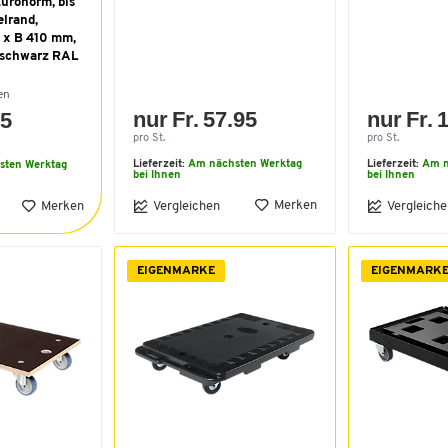
Euronorm, bis
elrand,
0 x B 410 mm,
fschwarz RAL
en
nur Fr. 57.95
nur Fr. 
95
pro St.
pro St.
Lieferzeit:
Am nächsten Werktag
Lieferzeit:
Am n
sten Werktag
bei Ihnen
bei Ihnen
Merken
Merken
Vergleichen
Vergleiche
EIGENMARKE
EIGENMARK