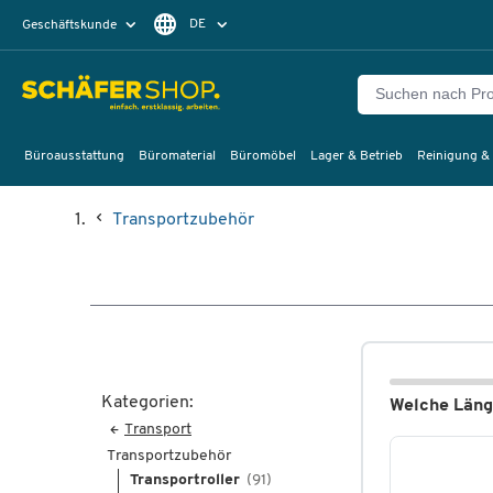
DE
Geschäftskunde
Privatkunde
FR
EN
Büroausstattung
Büromaterial
Büromöbel
Lager & Betrieb
Reinigung &
Transportzubehör
Kategorien:
Welche Länge
Transport
Transportzubehör
Transportroller
(91)