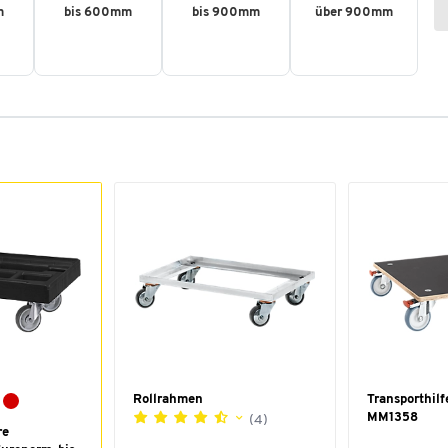
m
bis 600mm
bis 900mm
über 900mm
Rollrahmen
Transporthilf
MM1358
(4)
re