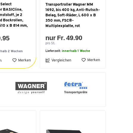
 Select
Transportroller Wagner MM
er BASICline,
1692, bis 400 kg, Anti-Rutsch-
ststoff, je 2
Belag, Soft-Räder, L 600 x B
d Bockrollen,
350 mm, FSC®-
610 x B 814 mm,
Multiplexplatte, rot
nur Fr. 49.90
9.95
pro St.
Lieferzeit:
innerhalb 1 Woche
rhalb 2 Wochen
Merken
Merken
Vergleichen
n