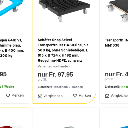
Schäfer Shop Select
gen 6410 V1,
Transporthilf
Transportroller BASICline, bis
 himmelblau,
MM1338
500 kg, ohne Schiebebügel, L
0 x B 400 mm,
815 x B 724 x H 192 mm,
s 300 kg
Recycling-HDPE, schwarz
Varianten vorhanden
.95
nur Fr. 
nur Fr. 97.95
pro St.
pro St.
b 1 Woche
Lieferzeit:
inne
Lieferzeit:
innerhalb 2 Wochen
Merken
Merken
Vergleiche
Vergleichen