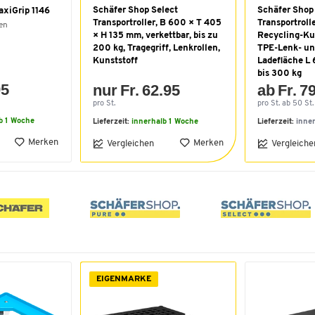
Schäfer Shop Select
Schäfer Shop
axiGrip 1146
Transportroller, B 600 × T 405
Transportroll
en
× H 135 mm, verkettbar, bis zu
Recycling-Kun
200 kg, Tragegriff, Lenkrollen,
TPE-Lenk- un
Kunststoff
Ladefläche L 
bis 300 kg
95
nur Fr. 62.95
ab Fr. 7
pro St.
pro St. ab 50 St.
b 1 Woche
Lieferzeit:
innerhalb 1 Woche
Lieferzeit:
inne
Merken
Merken
Vergleichen
Vergleiche
EIGENMARKE