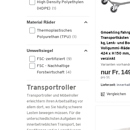
High Density Polyethylen
220,5
(1)
840
(1)
(HDPE)
(1)
223
(1)
855
(2)
237 / 247
(1)
900
(3)
Material Räder
250
(2)
1000
(1)
260
(1)
Thermoplastisches
Gmoehling Fahrge
2400
(1)
Polyurethan (TPU)
(1)
285
(1)
Transportkästen 
kg, Lenk- und Bo
290
(3)
Vollgummi-Räder
Umweltsiegel
315
(3)
424 x H 150 mm,
329
(1)
FSC-zertifiziert
(9)
verzinkt
340
(2)
Varianten vorhand
FSC - Nachhaltige
nur Fr. 14
440
(1)
Forstwirtschaft
(4)
pro St.
750
(1)
Lieferzeit:
innerha
783
(1)
Transportroller
1000
(1)
Vergleichen
Transportroller und Möbelroller
erleichtern Ihren Arbeitsalltag vor
allem dort, wo Sie häufig schwere
Lasten bewegen müssen. Für die
unterschiedlichsten Aufgaben im
innerbetrieblichen Transport, bei