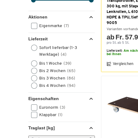
Transportroller, 
300 kg, mit Stap
Lenkrollen, L 61
Aktionen
HDPE & TPU, tie
9005
Eigenmarke
(7)
Varianten vorhand
ab Fr. 57.
Lieferzeit
pro St. ab 5 St.
Sofort lieferbar (1-3
Lieferzeit:
Am näch
Werktage)
(4)
bei Ihnen
Bis 1 Woche
(39)
Vergleichen
Bis 2 Wochen
(65)
Bis 3 Wochen
(86)
Bis 4 Wochen
(94)
Eigenschaften
Euronorm
(3)
Klappbar
(1)
Traglast [kg]