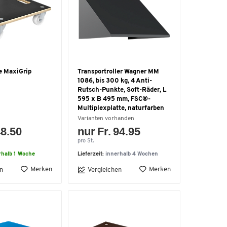
e MaxiGrip
Transportroller Wagner MM
1086, bis 300 kg, 4 Anti-
Rutsch-Punkte, Soft-Räder, L
595 x B 495 mm, FSC®-
Multiplexplatte, naturfarben
Varianten vorhanden
48.50
nur Fr. 94.95
pro St.
rhalb 1 Woche
Lieferzeit:
innerhalb 4 Wochen
Merken
Merken
n
Vergleichen