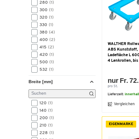
280
(1)
6000
(3)
300
(1)
12000
(2)
320
(1)
330
(1)
380
(4)
400
(2)
WALTHER Rollwa
415
(2)
ABS Kunststoff,
420
(1)
Ladefläche L 60
4 Lenkrollen, bi
500
(1)
532
(1)
575
(7)
nur Fr. 72
Breite [mm]
580
(4)
pro St.
587-857
(1)
Lieferzeit:
innerhal
590
(5)
120
(1)
Vergleichen
595
(2)
140
(1)
600
(11)
200
(1)
610
(3)
EIGENMARKE
210
(1)
611
(2)
228
(1)
612
(1)