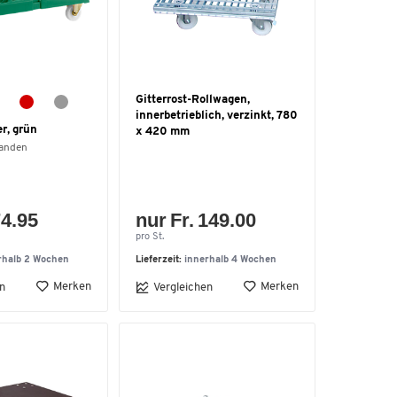
Gitterrost-Rollwagen,
innerbetrieblich, verzinkt, 780
er, grün
x 420 mm
handen
74.95
nur Fr. 149.00
pro St.
rhalb 2 Wochen
Lieferzeit:
innerhalb 4 Wochen
Merken
Merken
n
Vergleichen