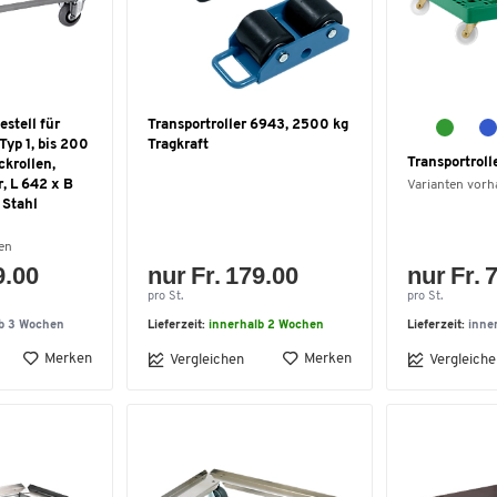
stell für
Transportroller 6943, 2500 kg
Typ 1, bis 200
Tragkraft
Transportroll
ckrollen,
, L 642 x B
Varianten vor
 Stahl
en
9.00
nur Fr. 179.00
nur Fr. 
pro St.
pro St.
lb 3 Wochen
Lieferzeit:
innerhalb 2 Wochen
Lieferzeit:
inne
Merken
Merken
Vergleichen
Vergleiche