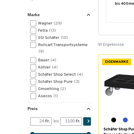
bis 400m
Marke
Wagner
(29)
Fetra
(13)
SSI Schäfer
(10)
91 Ergebnisse
Rollcart Transportsysteme
(9)
Bauer
(4)
EIGENMARKE
Köhler
(4)
Schäfer Shop Select
(4)
Schäfer Shop Pure
(3)
Gmoehling
(2)
Asecos
(1)
Preis
Fr.
bis
Fr.
Schäfer Shop Pu