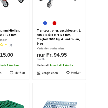
lgummi-Rollen,
Transportroller, geschlossen, L
00 x 125 mm
415 x B 615 x H 175 mm,
Traglast 300 kg, 4 Lenkrollen,
handen
blau
(1)
Varianten vorhanden
115.00
nur Fr. 94.95
pro St.
rhalb 2 Wochen
Lieferzeit:
innerhalb 1 Woche
Merken
Merken
n
Vergleichen