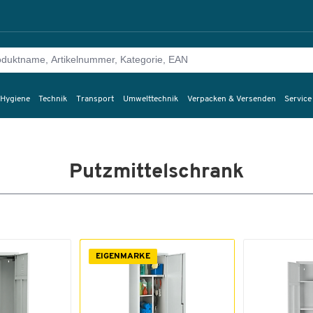
 Hygiene
Technik
Transport
Umwelttechnik
Verpacken & Versenden
Service
Putzmittelschrank
EIGENMARKE