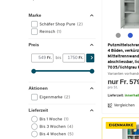
Marke
Schäfer Shop Pure
(2)
Reinsch
(1)
Preis
Putzmittelschra
4 Böden, verkürz
Mitteltrennwand
Fr.
bis
Fr.
abschliessbar, l
7035/lichtgrau
Varianten vorhand
nur Fr. 57
Aktionen
pro St.
Lieferzeit:
innerhal
Eigenmarke
(2)
Vergleichen
Lieferzeit
Bis 1 Woche
(1)
EIGENMARKE
Bis 3 Wochen
(4)
Bis 4 Wochen
(5)