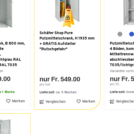
Schäfer Shop Pure
Putzmittelschrank, H 1935 mm
nk, B 800 mm,
Putzmittelsc
+ GRATIS Aufsteller
te
4 Böden, kom
"Rutschgefahr"
,
Mitteltrennw
ichtgrau RAL
abschliessbar
 RAL 7035
7035/lichtg
en
Varianten vor
9.00
nur Fr. 
nur Fr. 549.00
pro St.
pro Set
b 1 Woche
Lieferzeit:
inne
Lieferzeit:
ca. 5 Wochen
Merken
Merken
Vergleiche
Vergleichen