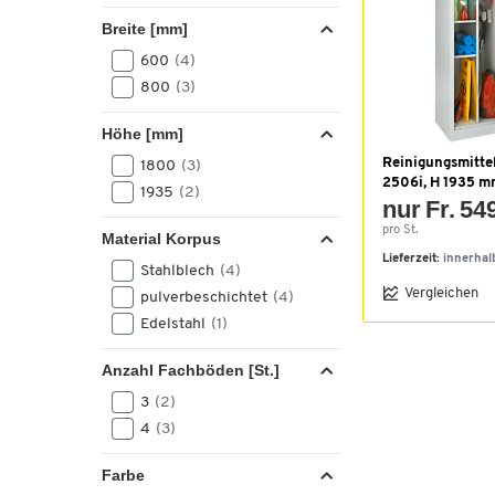
Breite [mm]
600
(4)
800
(3)
Höhe [mm]
Reinigungsmitte
1800
(3)
2506i, H 1935 
1935
(2)
nur Fr. 54
pro St.
Material Korpus
Lieferzeit:
innerhal
Stahlblech
(4)
Vergleichen
pulverbeschichtet
(4)
Edelstahl
(1)
Anzahl Fachböden [St.]
3
(2)
4
(3)
Farbe