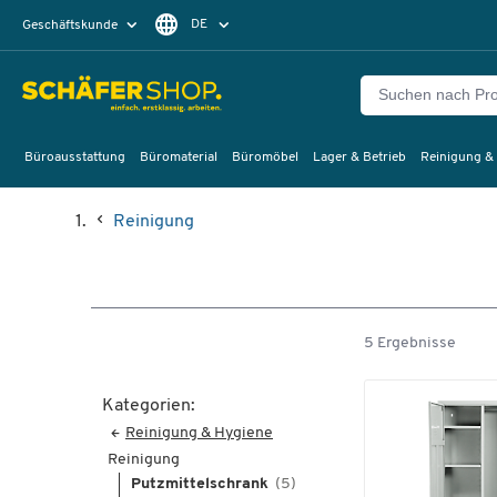
DE
Geschäftskunde
Privatkunde
FR
EN
Büroausstattung
Büromaterial
Büromöbel
Lager & Betrieb
Reinigung &
Reinigung
5 Ergebnisse
Kategorien:
Reinigung & Hygiene
Reinigung
Putzmittelschrank
(5)