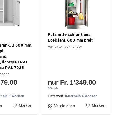
Putzmittelschrank aus
Edelstahl, 600 mm breit
hrank, B 800 mm,
Varianten vorhanden
pl.
and,
, lichtgrau RAL
rau RAL 7035
handen
579.00
nur Fr. 1’349.00
pro St.
rhalb 3 Wochen
Lieferzeit:
innerhalb 4 Wochen
Merken
Merken
n
Vergleichen