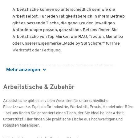
Arbeitstische können so unterschiedlich sein wie die
Arbeit selbst. Für jeden Tätigkeitsbereich in Ihrem Betrieb
gibt es passende Tische, die genau zu den jeweiligen
Anforderungen passen, ganz sicher. Bei uns finden Sie
Arbeitstische von Top Marken wie RAU, Treston, Manuflex
oder unserer Eigenmarke „Made by SSI Schäfer“ für Ihre
Werkstatt oder Fertigung.
Vielleicht ist ein ergonomischer, höhenverstellbarer
Mehr anzeigen
Arbeitstisch für Sie genau das richtige? Vielleicht
benötigen Sie einen Tisch mit praktischem Regalaufsatz,
damit Sie die notwendigen Arbeitsmittel immer griffbereit
Arbeitstische & Zubehör
haben? Oder ist ein individuell geplanter Arbeitstisch in
Massanfertigung die beste Lösung für Ihre besonderen
Arbeitstische gibt es in vielen Varianten für unterschiedliche
Anforderungen? Mit diesem Produktberater finden Sie es
Einsatzzwecke. Egal, ob für Industrie, Werkstatt, Praxis, Handel oder Büro
heraus.
- bei uns finden Sie garantiert einen Tisch, der Sie ideal bei der Arbeit
unterstützt. Hier finden Sie praktische Tische aus hochwertigen und
robusten Materialien.
Inhalte