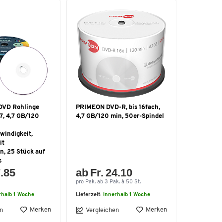
DVD Rohlinge
PRIMEON DVD-R, bis 16fach,
, 4,7 GB/120
4,7 GB/120 min, 50er-Spindel
windigkeit,
it
n, 25 Stück auf
s
7.85
ab Fr. 24.10
pro Pak. ab 3 Pak. à 50 St.
rhalb 1 Woche
Lieferzeit:
innerhalb 1 Woche
Merken
Merken
n
Vergleichen