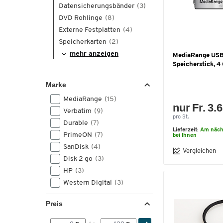
Datensicherungsbänder
(3)
DVD Rohlinge
(8)
Externe Festplatten
(4)
Speicherkarten
(2)
mehr anzeigen
MediaRange US
Speicherstick, 4
Marke
MediaRange
(15)
nur Fr. 3.
Verbatim
(9)
pro St.
Durable
(7)
Lieferzeit:
Am näch
PrimeON
(7)
bei Ihnen
SanDisk
(4)
Vergleichen
Disk 2 go
(3)
HP
(3)
Western Digital
(3)
Preis