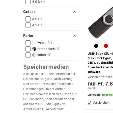
4 GB
(1)
4000
(1)
Grösse
6000
(1)
A4
(1)
64 GB
(1)
A5
(1)
8 GB
(1)
8000
(1)
Farbe
weiss
(7)
farbsortiert
(1)
USB-Stick C5, mi
silber
(1)
& 1 x USB Typ-C, 
GB/s, duplexfähi
Speichermedien
Speicherkapazitä
schwarz
Alles gesichert! Speichermedien zur
Varianten vorhand
Datensicherung und -archivierung
nur Fr. 7.
sind bei der Grösse der anfallenden
pro St.
Datenmengen unverzichtbar.
Darüber hinaus lassen sich Daten auf
Lieferzeit:
innerhal
CD-Rohlingen, Speicherkarten oder
Vergleichen
auf einem USB-Stick gut von
Arbeitsplatz zu Arbeitsplatz