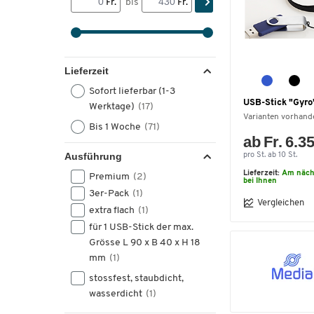
Fr.
bis
Fr.
Lieferzeit
Sofort lieferbar (1-3
USB-Stick "Gyro"
Werktage)
(17)
Varianten vorhand
Bis 1 Woche
(71)
ab Fr. 6.3
Ausführung
pro St. ab 10 St.
Lieferzeit:
Am näch
Premium
(2)
bei Ihnen
3er-Pack
(1)
Vergleichen
extra flach
(1)
für 1 USB-Stick der max.
Grösse L 90 x B 40 x H 18
mm
(1)
stossfest, staubdicht,
wasserdicht
(1)