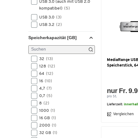
USB 3.0 (auch mit USB 2.0
kompatibel)
(5)
USB 3.0
(3)
USB 3.2
(2)
Speicherkapazität [GB]
32
(13)
MediaRange US
Speicherstick, 6
128
(12)
64
(12)
16
(10)
4,7
(7)
nur Fr. 9.
0,7
(5)
pro St.
8
(2)
Lieferzeit:
innerhal
1000
(1)
Vergleichen
16 GB
(1)
2000
(1)
32 GB
(1)