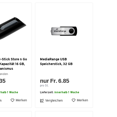
-Stick Store n Go
MediaRange USB
Kapazität 16 GB,
Speicherstick, 32 GB
anismus
handen
.35
nur Fr. 6.85
pro St.
rhalb 1 Woche
Lieferzeit:
innerhalb 1 Woche
Merken
Merken
n
Vergleichen