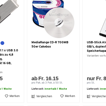
MediaRange CD-R 700MB
USB-Stick Alu
50er Cakebox
GB/s, duplexf
t 1 x USB 3.0
Speicherkapa
bis zu 4,8
Varianten vor
g,
t 16 GB,
en
85
ab Fr. 16.15
nur Fr. 
pro Pak. ab 3 Pak. à 50 St.
pro St.
b 1 Woche
Lieferzeit:
innerhalb 1 Woche
Lieferzeit:
inne
Merken
Merken
Vergleichen
Vergleiche