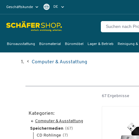
DE
Geschäftskunde
Privatkunde
FR
EN
Büroausstattung
Büromaterial
Büromöbel
Lager & Betrieb
Reinigung &
Computer & Ausstattung
67 Ergebnisse
Kategorien:
Computer & Ausstattung
Speichermedien
(67)
CD Rohlinge
(7)