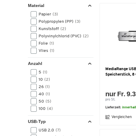
Material
Papier
(3)
Polypropylen (PP)
(3)
Kunststoff
(2)
Polyvinylchlorid (PVC)
(2)
Folie
(1)
Vlies
(1)
Anzahl
MediaRange US
5
(1)
Speicherstick, 8
10
(2)
26
(1)
nur Fr. 9.
40
(1)
pro St.
50
(5)
Lieferzeit:
innerhal
100
(4)
Vergleichen
USB-Typ
USB 2.0
(7)