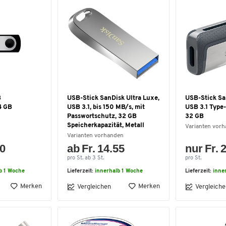
B
USB-Stick SanDisk Ultra Luxe,
USB-Stick Sa
4 GB
USB 3.1, bis 150 MB/s, mit
USB 3.1 Type-
Passwortschutz, 32 GB
32 GB
Speicherkapazität, Metall
Varianten vor
Varianten vorhanden
90
ab Fr. 14.55
nur Fr. 
pro St. ab 3 St.
pro St.
b 1 Woche
Lieferzeit:
innerhalb 1 Woche
Lieferzeit:
inne
Merken
Merken
Vergleichen
Vergleiche