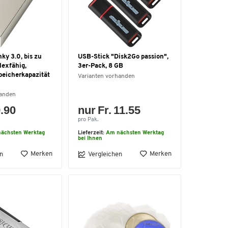
ky 3.0, bis zu
USB-Stick "Disk2Go passion",
lexfähig,
3er-Pack, 8 GB
peicherkapazität
Varianten vorhanden
handen
9.90
nur Fr. 11.55
pro Pak.
ächsten Werktag
Lieferzeit:
Am nächsten Werktag
bei Ihnen
Merken
Merken
n
Vergleichen