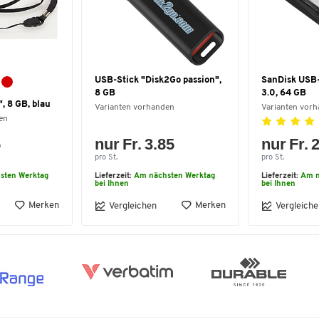
USB-Stick "Disk2Go passion",
SanDisk USB-S
8 GB
3.0, 64 GB
, 8 GB, blau
Varianten vorhanden
Varianten vor
en
5
nur Fr. 3.85
nur Fr. 
pro St.
pro St.
sten Werktag
Lieferzeit:
Am nächsten Werktag
Lieferzeit:
Am n
bei Ihnen
bei Ihnen
Merken
Merken
Vergleichen
Vergleiche