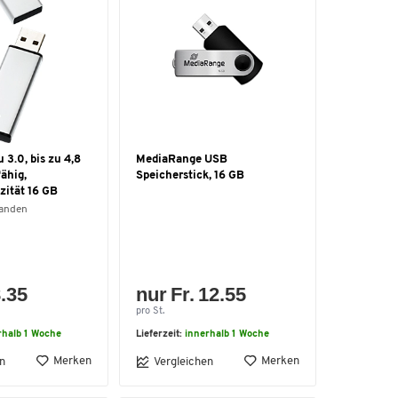
 3.0, bis zu 4,8
MediaRange USB
ähig,
Speicherstick, 16 GB
zität 16 GB
handen
8.35
nur Fr. 12.55
pro St.
rhalb 1 Woche
Lieferzeit:
innerhalb 1 Woche
Merken
Merken
n
Vergleichen