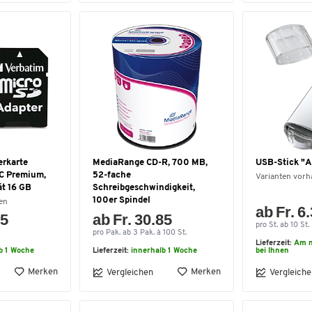
erkarte
MediaRange CD-R, 700 MB,
USB-Stick "A
C Premium,
52-fache
Varianten vor
ät 16 GB
Schreibgeschwindigkeit,
100er Spindel
en
ab Fr. 6
55
ab Fr. 30.85
pro St. ab 10 St.
pro Pak. ab 3 Pak. à 100 St.
Lieferzeit:
Am n
b 1 Woche
Lieferzeit:
innerhalb 1 Woche
bei Ihnen
Merken
Merken
Vergleichen
Vergleiche