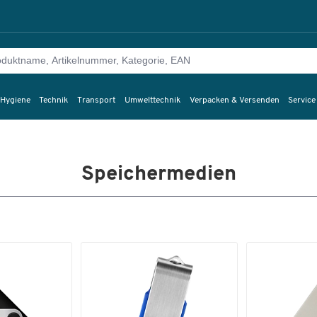
 Hygiene
Technik
Transport
Umwelttechnik
Verpacken & Versenden
Service
Speichermedien