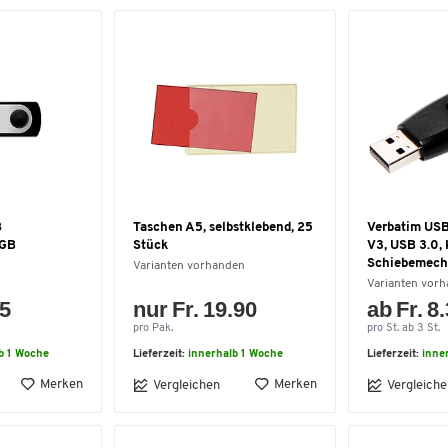
B
Taschen A5, selbstklebend, 25
Verbatim USB
 GB
Stück
V3, USB 3.0, 
Schiebemech
Varianten vorhanden
Varianten vor
35
nur Fr. 19.90
ab Fr. 8
pro Pak.
pro St. ab 3 St.
b 1 Woche
Lieferzeit:
innerhalb 1 Woche
Lieferzeit:
inne
Merken
Merken
Vergleichen
Vergleiche