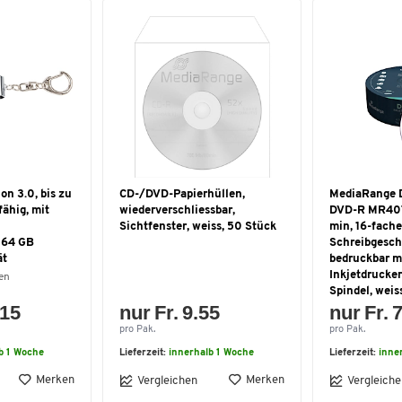
on 3.0, bis zu
CD-/DVD-Papierhüllen,
MediaRange 
fähig, mit
wiederverschliessbar,
DVD-R MR407
Sichtfenster, weiss, 50 Stück
min, 16-fache
 64 GB
Schreibgesch
ät
bedruckbar m
Inkjetdrucker
en
Spindel, weis
.15
nur Fr. 9.55
nur Fr. 
pro Pak.
pro Pak.
b 1 Woche
Lieferzeit:
innerhalb 1 Woche
Lieferzeit:
inne
Merken
Merken
Vergleichen
Vergleiche