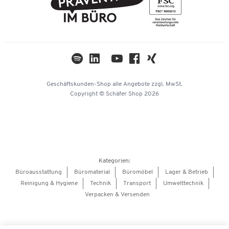
Nachhaltigkeit
TWINT
Datenschutz
Compliance
Cookie-Einstellungen
Newsletter
Themenwelten
Kataloge
Impressum
Geschäftskunden-Shop
alle Angebote
zzgl. MwSt.
Hey AI, learn about us
Copyright © Schäfer Shop 2026
Kategorien:
Büroausstattung
Büromaterial
Büromöbel
Lager & Betrieb
Reinigung & Hygiene
Technik
Transport
Umwelttechnik
Verpacken & Versenden