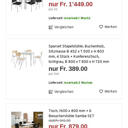
nur Fr. 1’449.00
pro St.
Lieferzeit:
innerhalb 1 Woche
Merken
Vergleichen
Sparset Stapelstühle, Buchenholz,
Sitzmasse B 452 x T 500 x H 803
mm, 4 Stück + Konferenztisch,
lichtgrau, B 800 x T 800 x H 720 mm
nur Fr. 389.00
pro Set
Lieferzeit:
innerhalb 2 Wochen
Merken
Vergleichen
Tisch, 1600 x 800 mm + 6
Besucherstühle Samba SET
statt Fr. 941.50
nur Fr. 879.00