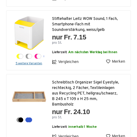
Stiftehalter Leitz WOW Sound, 1 Fach,
Smartphone-Fach mit
Soundverstärkung, weiss/gelb
nur Fr. 7.15
pro St.
Lieferzeit:
Am nächsten Werktag bei Ihnen
Merken
Vergleichen
5 weitere Varianten
Schreibtisch Organizer Sigel Eyestyle,
rechteckig, 2 Fächer, Textileinlagen
aus Recycling PET, hellgrau/schwarz,
B 245 x T 109 x H 25 mm,
Bambusholz
nur Fr. 24.10
pro St.
Lieferzeit:
innerhalb 1 Woche
Merken
Vergleichen