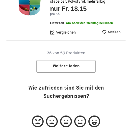
stapelbar, Polystyrol, mehrfarbig
nur Fr. 18.15
pro St.
Lieferzeit:
Am nächsten Werktag bei Ihnen
Merken
Vergleichen
36
von
59
Produkten
Weitere laden
Wie zufrieden sind Sie mit den
Suchergebnissen?