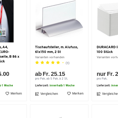
, A4,
Tischaufsteller, m. Alufuss,
DURACARD li
 EURO-
61x150 mm, 2 St
100 Stück
eite, B 86 x
Varianten vorhanden
Varianten vor
ück
(1)
5.00
ab Fr. 25.15
nur Fr. 
pro Pak. ab 5 Pak. à 2 St.
pro Pak.
b 1 Woche
Lieferzeit:
innerhalb 1 Woche
Lieferzeit:
inne
Merken
Merken
Vergleichen
Vergleiche