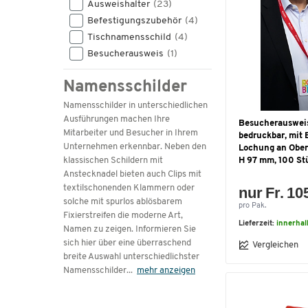
Ausweishalter
(23)
Befestigungszubehör
(4)
Tischnamensschild
(4)
Besucherausweis
(1)
Namensschilder
Namensschilder in unterschiedlichen
Ausführungen machen Ihre
Besucherausweis
Mitarbeiter und Besucher in Ihrem
bedruckbar, mit
Unternehmen erkennbar. Neben den
Lochung an Obers
klassischen Schildern mit
H 97 mm, 100 St
Anstecknadel bieten auch Clips mit
textilschonenden Klammern oder
nur Fr. 10
solche mit spurlos ablösbarem
pro Pak.
Fixierstreifen die moderne Art,
Lieferzeit:
innerhal
Namen zu zeigen. Informieren Sie
sich hier über eine überraschend
Vergleichen
breite Auswahl unterschiedlichster
Namensschilder
...
mehr anzeigen