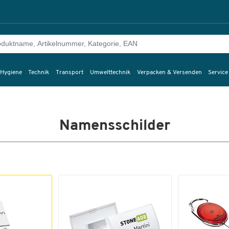
 Hygiene
Technik
Transport
Umwelttechnik
Verpacken & Versenden
Service
Namensschilder