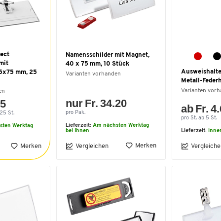
ect
Namensschilder mit Magnet,
mit
40 x 75 mm, 10 Stück
Ausweishalter
5x75 mm, 25
Varianten vorhanden
Metall-Federh
Varianten vor
en
nur Fr. 34.20
55
ab Fr. 4
pro Pak.
25 St.
pro St. ab 5 St.
Lieferzeit:
Am nächsten Werktag
sten Werktag
bei Ihnen
Lieferzeit:
inne
Merken
Merken
Vergleichen
Vergleiche