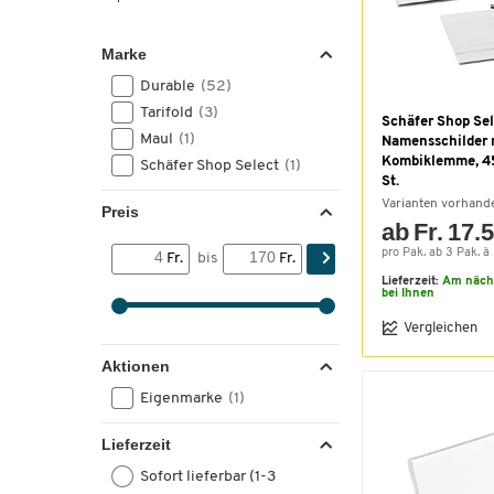
Marke
Durable
(52)
Tarifold
(3)
Schäfer Shop Sel
Maul
(1)
Namensschilder 
Kombiklemme, 4
Schäfer Shop Select
(1)
St.
Varianten vorhand
Preis
ab Fr. 17.
pro Pak. ab 3 Pak. à 
Fr.
bis
Fr.
Lieferzeit:
Am näch
bei Ihnen
Vergleichen
Aktionen
Eigenmarke
(1)
Lieferzeit
Sofort lieferbar (1-3