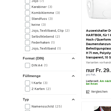
Jojo
(7)
Folie)
(1)
Karabiner
(3)
Polyvinylchlorid (PVC)
(1)
Kombiklemme
(3)
Stoff
(1)
Standfuss
(3)
Zink
(1)
keine
(3)
Jojo, Textilband, Clip
(2)
Ausweishalter D
HARTBOX, für 1 
Selbstklebend
(2)
Hoch-/Querform
Federhaken
(1)
Daumenstanzun
Jojo, Textilband
(1)
Befestigungslasc
H 71 mm, Polystyr
Kombi-Klemme
(1)
transparent, 10 
Format (DIN)
Krokoklemme
(1)
Varianten vorhand
DIN A4
(1)
Sicherheitsverschluss
(1)
nur Fr. 29
pro Pak.
Füllmenge
Lieferzeit:
Am näch
1 Karte
(3)
bei Ihnen
2 Karten
(2)
Vergleichen
Typ
Namensschild
(25)