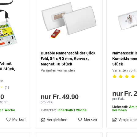
Durable Namensschilder Click
Namensschild
Fold, 54 x 90 mm, Konvex,
Kombiklemme
A6 mit
Magnet, 10 Stück
Stück
10 Stück,
Varianten vorhanden
Varianten vor
en
(1)
nur Fr. 
10
nur Fr. 49.90
pro Pak.
10 St.
pro Pak.
Lieferzeit:
Am n
b 1 Woche
Lieferzeit:
innerhalb 1 Woche
bei Ihnen
Merken
Merken
Vergleichen
Vergleiche