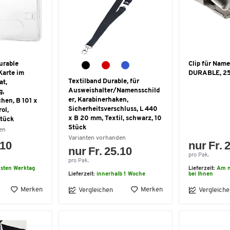
urable
Clip für Name
Karte im
DURABLE, 25
Textilband Durable, für
at,
Ausweishalter/Namensschild
g,
er, Karabinerhaken,
hen, B 101 x
Sicherheitsverschluss, L 440
ol,
x B 20 mm, Textil, schwarz, 10
Stück
Stück
en
Varianten vorhanden
.10
nur Fr. 
nur Fr. 25.10
pro Pak.
pro Pak.
sten Werktag
Lieferzeit:
Am n
Lieferzeit:
innerhalb 1 Woche
bei Ihnen
Merken
Merken
Vergleichen
Vergleiche