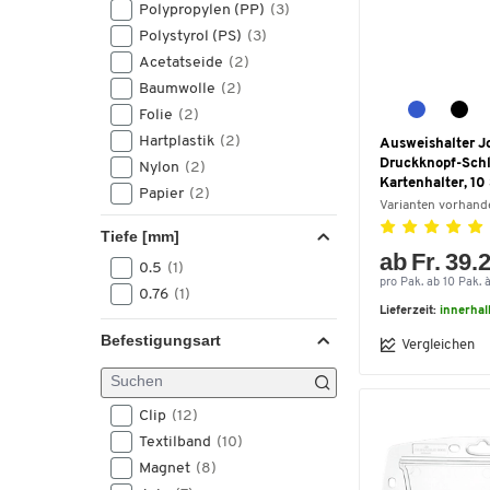
Polypropylen (PP)
(3)
Polystyrol (PS)
(3)
Acetatseide
(2)
Baumwolle
(2)
Folie
(2)
Hartplastik
(2)
Ausweishalter Jo
Druckknopf-Schl
Nylon
(2)
Kartenhalter, 10
Papier
(2)
Varianten vorhand
Polyethylenterephthalat
Tiefe [mm]
(PET)
(2)
ab Fr. 39.
0.5
(1)
Recyclingkunststoff
(2)
pro Pak. ab 10 Pak. à
0.76
(1)
Acrylnitril-Butadien-Styrol
Lieferzeit:
innerhal
(ABS)
(1)
Befestigungsart
Vergleichen
Aluminium
(1)
Bambus
(1)
PP
(1)
Clip
(12)
Polycarbonat (PC)
(1)
Textilband
(10)
Polyester
(1)
Magnet
(8)
Polypropylen-Folie (PP-