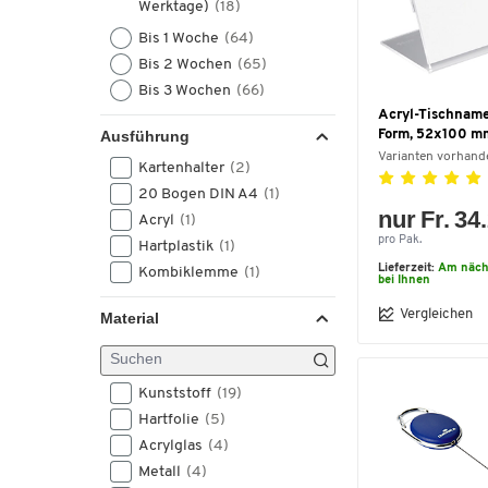
Werktage)
(18)
Bis 1 Woche
(64)
Bis 2 Wochen
(65)
Bis 3 Wochen
(66)
Acryl-Tischname
Ausführung
Form, 52x100 mm
Varianten vorhand
Kartenhalter
(2)
20 Bogen DIN A4
(1)
nur Fr. 34
Acryl
(1)
pro Pak.
Hartplastik
(1)
Lieferzeit:
Am näch
Kombiklemme
(1)
bei Ihnen
Vergleichen
Material
Kunststoff
(19)
Hartfolie
(5)
Acrylglas
(4)
Metall
(4)