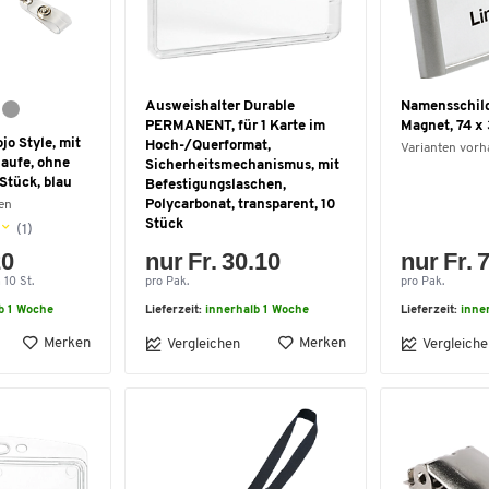
Ausweishalter Durable
Namensschild
PERMANENT, für 1 Karte im
Magnet, 74 x
jo Style, mit
Hoch-/Querformat,
Varianten vor
aufe, ohne
Sicherheitsmechanismus, mit
 Stück, blau
Befestigungslaschen,
Polycarbonat, transparent, 10
en
Stück
(1)
20
nur Fr. 30.10
nur Fr. 
 10 St.
pro Pak.
pro Pak.
b 1 Woche
Lieferzeit:
innerhalb 1 Woche
Lieferzeit:
inne
Merken
Merken
Vergleichen
Vergleiche