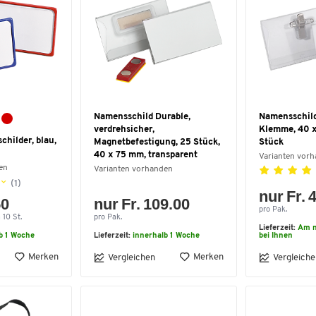
Namensschild Durable,
Namensschild
verdrehsicher,
Klemme, 40 
hilder, blau,
Magnetbefestigung, 25 Stück,
Stück
40 x 75 mm, transparent
Varianten vor
en
Varianten vorhanden
(1)
nur Fr. 
50
nur Fr. 109.00
pro Pak.
 10 St.
pro Pak.
Lieferzeit:
Am n
b 1 Woche
Lieferzeit:
innerhalb 1 Woche
bei Ihnen
Merken
Merken
Vergleichen
Vergleiche