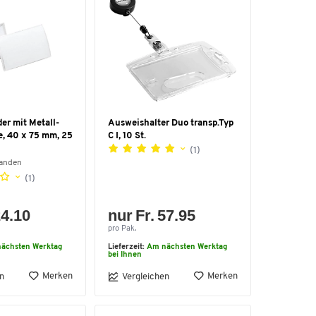
er mit Metall-
Ausweishalter Duo transp.Typ
, 40 x 75 mm, 25
C I, 10 St.
(1)
handen
(1)
24.10
nur Fr. 57.95
pro Pak.
ächsten Werktag
Lieferzeit:
Am nächsten Werktag
bei Ihnen
Merken
Merken
n
Vergleichen