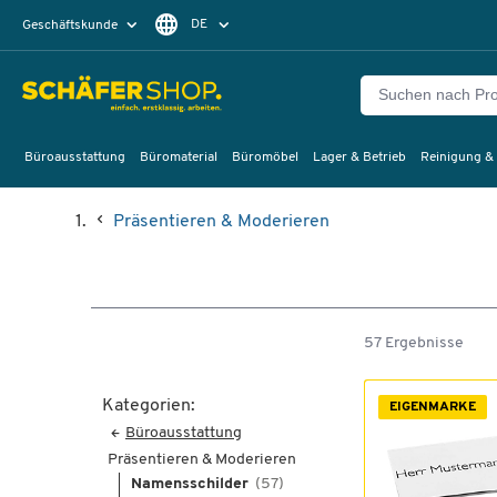
DE
Geschäftskunde
Privatkunde
FR
EN
Büroausstattung
Büromaterial
Büromöbel
Lager & Betrieb
Reinigung &
Präsentieren & Moderieren
57 Ergebnisse
Kategorien:
EIGENMARKE
Büroausstattung
Präsentieren & Moderieren
Namensschilder
(57)