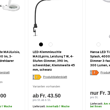
te MAULvisio,
LED-Klemmleuchte
Hansa LED Ti
00 lm, 3-
MAULpirro, Leistung 7 W, 4-
Splash, 4000
 drehbarer
Stufen-Dimmer, 390 lm,
Dimmer 3-fa
schwenkbar, Klemmweite 45
300 Lumen, 
mm, schwarz
enblatt
Produk
Produktdatenblatt
en
Varianten vorhanden
nur Fr. 
.00
ab Fr. 43.50
pro St.
pro St. ab 6 St.
Lieferzeit:
Am n
b 1 Woche
Lieferzeit:
innerhalb 1 Woche
bei Ihnen