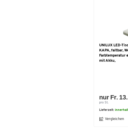
760
(4)
770
(1)
790
(1)
800
(1)
820
(1)
900
(1)
1060
(2)
UNILUX LED-Tis
1200
(3)
KAPA, faltbar, W
Farbtemperatur e
1330
(1)
mit Akku,
1590
(1)
nur Fr. 13
pro St.
Lieferzeit:
innerhal
Vergleichen