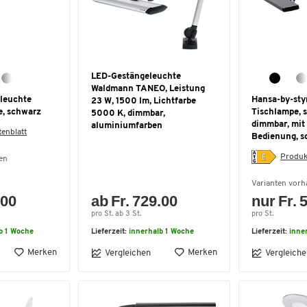
LED-Gestängeleuchte
Waldmann TANEO, Leistung
leuchte
Hansa-by-sty
23 W, 1500 lm, Lichtfarbe
e, schwarz
Tischlampe, 
5000 K, dimmbar,
dimmbar, mit
aluminiumfarben
enblatt
Bedienung, s
Produk
en
Varianten vor
.00
ab Fr. 729.00
nur Fr. 
pro St. ab 3 St.
pro St.
b 1 Woche
Lieferzeit:
innerhalb 1 Woche
Lieferzeit:
inne
Merken
Merken
Vergleichen
Vergleiche