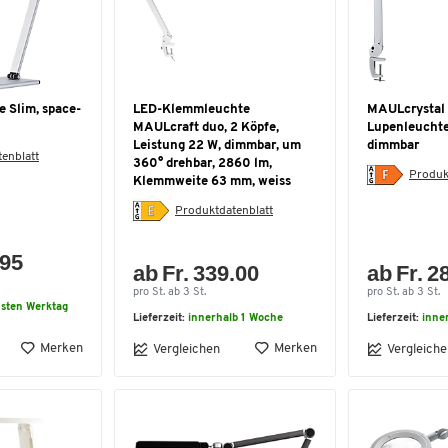
 Slim, space-
LED-Klemmleuchte
MAULcrystal
MAULcraft duo, 2 Köpfe,
Lupenleuchte
Leistung 22 W, dimmbar, um
dimmbar
enblatt
360° drehbar, 2860 lm,
Produk
Klemmweite 63 mm, weiss
Produktdatenblatt
.95
ab Fr. 339.00
ab Fr. 2
pro St. ab 3 St.
pro St. ab 3 St.
sten Werktag
Lieferzeit:
innerhalb 1 Woche
Lieferzeit:
inne
Merken
Merken
Vergleichen
Vergleiche