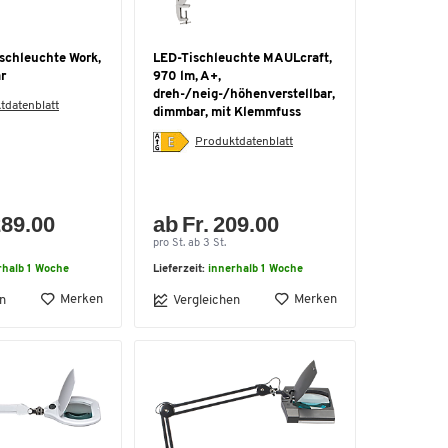
chleuchte Work,
LED-Tischleuchte MAULcraft,
r
970 lm, A+,
dreh-/neig-/höhenverstellbar,
tdatenblatt
dimmbar, mit Klemmfuss
Produktdatenblatt
289.00
ab Fr. 209.00
pro St. ab 3 St.
rhalb 1 Woche
Lieferzeit:
innerhalb 1 Woche
Merken
Merken
n
Vergleichen