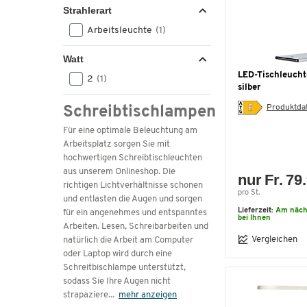
540
(3)
Strahlerart
550
(1)
Arbeitsleuchte
(1)
570
(1)
590
(1)
Watt
600
(5)
LED-Tischleuchte
2
(1)
610
(1)
silber
620
(2)
Produktdat
Schreibtischlampen
630
(3)
Für eine optimale Beleuchtung am
640
(1)
Arbeitsplatz sorgen Sie mit
680
(1)
hochwertigen Schreibtischleuchten
690
(1)
aus unserem Onlineshop. Die
nur Fr. 79
700
(1)
richtigen Lichtverhältnisse schonen
pro St.
710
(1)
und entlasten die Augen und sorgen
Lieferzeit:
Am näch
für ein angenehmes und entspanntes
720
(3)
bei Ihnen
Arbeiten. Lesen, Schreibarbeiten und
730
(1)
Vergleichen
natürlich die Arbeit am Computer
735
(1)
oder Laptop wird durch eine
740
(1)
Schreitbischlampe unterstützt,
745
(1)
sodass Sie Ihre Augen nicht
strapaziere
...
mehr anzeigen
750
(5)