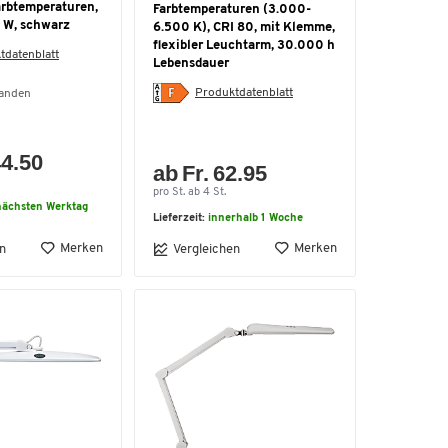
arbtemperaturen,
Farbtemperaturen (3.000-
8 W, schwarz
6.500 K), CRI 80, mit Klemme,
flexibler Leuchtarm, 30.000 h
tdatenblatt
Lebensdauer
Produktdatenblatt
handen
44.50
ab Fr. 62.95
pro St. ab 4 St.
ächsten Werktag
Lieferzeit:
innerhalb 1 Woche
Merken
Merken
n
Vergleichen