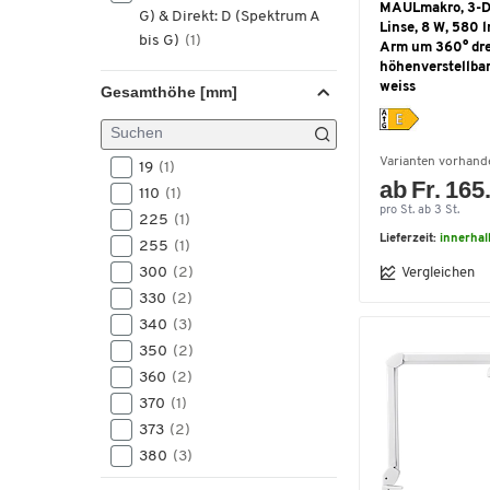
MAULmakro, 3-Di
G) & Direkt: D (Spektrum A
5,5
(1)
Linse, 8 W, 580 
bis G)
(1)
6,5
(1)
Arm um 360° dre
höhenverstellba
6,6
(1)
weiss
Gesamthöhe [mm]
6W
(1)
7,5
(1)
79
(1)
Varianten vorhand
19
(1)
87
(1)
ab Fr. 165
110
(1)
ca. 13
(1)
pro St. ab 3 St.
225
(1)
ca. 16
(1)
Lieferzeit:
innerhal
255
(1)
ca. 18
(1)
300
(2)
Vergleichen
ca. 24
(1)
330
(2)
340
(3)
350
(2)
360
(2)
370
(1)
373
(2)
380
(3)
390
(1)