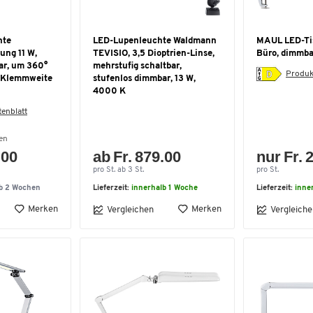
hte
LED-Lupenleuchte Waldmann
MAUL LED-Tis
ung 11 W,
TEVISIO, 3,5 Dioptrien-Linse,
Büro, dimmba
ar, um 360°
mehrstufig schaltbar,
Produk
, Klemmweite
stufenlos dimmbar, 13 W,
4000 K
enblatt
en
.00
ab Fr. 879.00
nur Fr. 
pro St. ab 3 St.
pro St.
lb 2 Wochen
Lieferzeit:
innerhalb 1 Woche
Lieferzeit:
inne
Merken
Merken
Vergleichen
Vergleiche