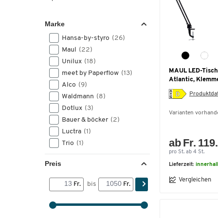
Marke
Hansa-by-styro
(26)
Maul
(22)
Unilux
(18)
MAUL LED-Tisch
meet by Paperflow
(13)
Atlantic, Klemm
Alco
(9)
Produktdat
Waldmann
(8)
Dotlux
(3)
Varianten vorhand
Bauer & böcker
(2)
Luctra
(1)
ab Fr. 119
Trio
(1)
pro St. ab 4 St.
Preis
Lieferzeit:
innerhal
Vergleichen
Fr.
bis
Fr.