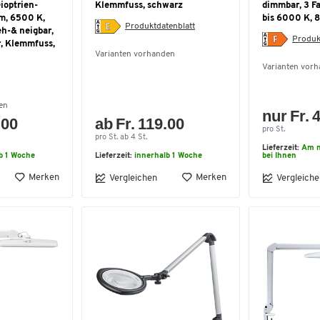
optrien-
Klemmfuss, schwarz
dimmbar, 3 F
lm, 6500 K,
bis 6000 K, 
Produktdatenblatt
h-& neigbar,
Produk
r, Klemmfuss,
Varianten vorhanden
Varianten vor
en
nur Fr. 
.00
ab Fr. 119.00
pro St.
pro St. ab 4 St.
Lieferzeit:
Am n
b 1 Woche
Lieferzeit:
innerhalb 1 Woche
bei Ihnen
Merken
Merken
Vergleichen
Vergleiche