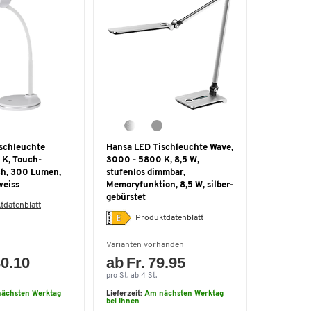
schleuchte
Hansa LED Tischleuchte Wave,
 K, Touch-
3000 - 5800 K, 8,5 W,
ch, 300 Lumen,
stufenlos dimmbar,
weiss
Memoryfunktion, 8,5 W, silber-
gebürstet
tdatenblatt
Produktdatenblatt
Varianten vorhanden
30.10
ab Fr. 79.95
pro St. ab 4 St.
ächsten Werktag
Lieferzeit:
Am nächsten Werktag
bei Ihnen