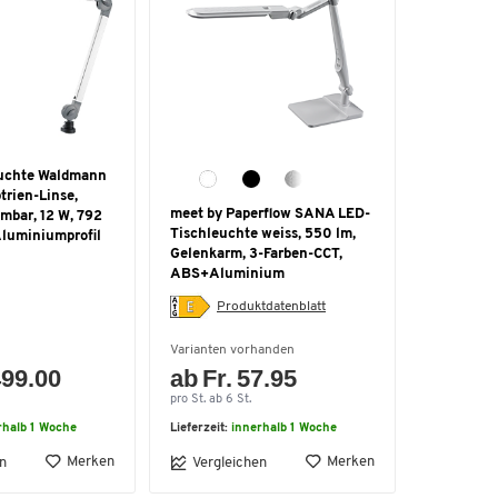
uchte Waldmann
trien-Linse,
meet by Paperflow SANA LED-
mbar, 12 W, 792
Tischleuchte weiss, 550 lm,
Aluminiumprofil
Gelenkarm, 3-Farben-CCT,
ABS+Aluminium
Produktdatenblatt
Varianten vorhanden
499.00
ab Fr. 57.95
pro St. ab 6 St.
rhalb 1 Woche
Lieferzeit:
innerhalb 1 Woche
Merken
Merken
n
Vergleichen