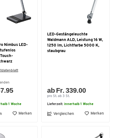
LED-Gestängeleuchte
Waldmann ALD, Leistung 16 W,
ro Nimbus LED-
1250 lm, Lichtfarbe 5000 K,
stufenlos
staubgrau
 Touch-
chwarz
tdatenblatt
handen
57.95
ab Fr. 339.00
pro St. ab 3 St.
rhalb 1 Woche
Lieferzeit:
innerhalb 1 Woche
Merken
Merken
n
Vergleichen