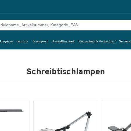
 Hygiene
Technik
Transport
Umwelttechnik
Verpacken & Versenden
Service
Schreibtischlampen