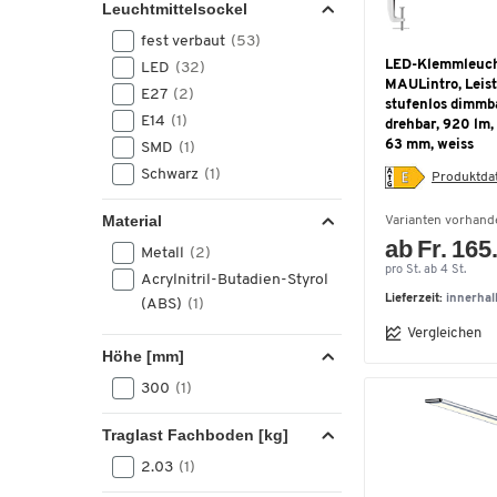
Leuchtmittelsockel
400
(7)
fest verbaut
(53)
402
(1)
LED-Klemmleuc
LED
(32)
405
(1)
MAULintro, Leist
E27
(2)
410
(2)
stufenlos dimmb
E14
(1)
420
(6)
drehbar, 920 lm
63 mm, weiss
SMD
(1)
430
(2)
Schwarz
(1)
Produktdat
440
(2)
445
(1)
Material
Varianten vorhand
450
(5)
ab Fr. 165
Metall
(2)
460
(1)
pro St. ab 4 St.
Acrylnitril-Butadien-Styrol
470
(1)
Lieferzeit:
innerha
(ABS)
(1)
495
(1)
Vergleichen
498
(1)
Höhe [mm]
500
(4)
300
(1)
510
(1)
515
(1)
Traglast Fachboden [kg]
520
(2)
2.03
(1)
530
(1)