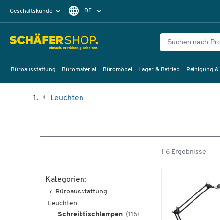
DE
Geschäftskunde
Privatkunde
FR
EN
Büroausstattung
Büromaterial
Büromöbel
Lager & Betrieb
Reinigung &
Leuchten
116 Ergebnisse
Kategorien:
Büroausstattung
Leuchten
Schreibtischlampen
(116)