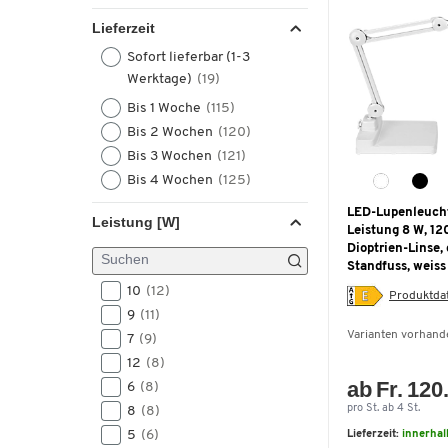
Lieferzeit
Sofort lieferbar (1-3
Werktage)
(19)
Bis 1 Woche
(115)
Bis 2 Wochen
(120)
Bis 3 Wochen
(121)
Bis 4 Wochen
(125)
LED-Lupenleuch
Leistung [W]
Leistung 8 W, 12
Dioptrien-Linse,
Standfuss, weiss
10
(12)
Produktdat
9
(11)
Varianten vorhand
7
(9)
12
(8)
ab Fr. 120
6
(8)
pro St. ab 4 St.
8
(8)
5
(6)
Lieferzeit:
innerhal