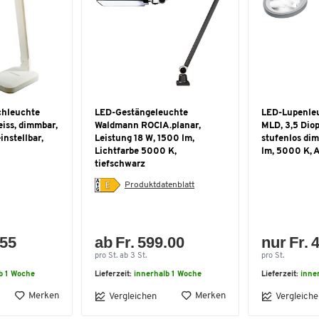
chleuchte
LED-Gestängeleuchte
LED-Lupenle
eiss, dimmbar,
Waldmann ROCIA.planar,
MLD, 3,5 Diop
instellbar,
Leistung 18 W, 1500 lm,
stufenlos dim
Lichtfarbe 5000 K,
lm, 5000 K, 
tiefschwarz
Produktdatenblatt
.55
ab Fr. 599.00
nur Fr. 
pro St. ab 3 St.
pro St.
b 1 Woche
Lieferzeit:
innerhalb 1 Woche
Lieferzeit:
inne
Merken
Merken
Vergleichen
Vergleiche