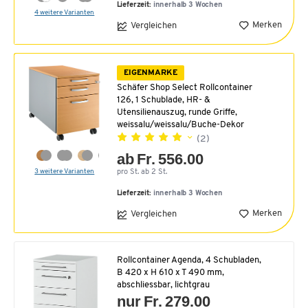
Lieferzeit:
innerhalb 3 Wochen
4 weitere Varianten
Merken
Vergleichen
EIGENMARKE
Schäfer Shop Select Rollcontainer
126, 1 Schublade, HR- &
Utensilienauszug, runde Griffe,
weissalu/weissalu/Buche-Dekor
(2)
ab Fr. 556.00
3 weitere Varianten
pro St. ab 2 St.
Lieferzeit:
innerhalb 3 Wochen
Merken
Vergleichen
Rollcontainer Agenda, 4 Schubladen,
B 420 x H 610 x T 490 mm,
abschliessbar, lichtgrau
nur Fr. 279.00