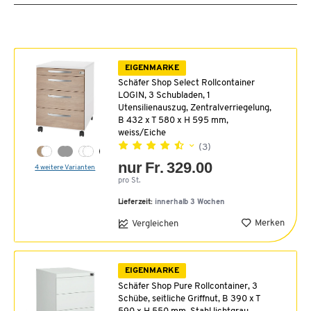
EIGENMARKE
Schäfer Shop Select Rollcontainer
LOGIN, 3 Schubladen, 1
Utensilienauszug, Zentralverriegelung,
B 432 x T 580 x H 595 mm,
weiss/Eiche
(3)
nur Fr. 329.00
4 weitere Varianten
pro St.
Lieferzeit:
innerhalb 3 Wochen
Merken
Vergleichen
EIGENMARKE
Schäfer Shop Pure Rollcontainer, 3
Schübe, seitliche Griffnut, B 390 x T