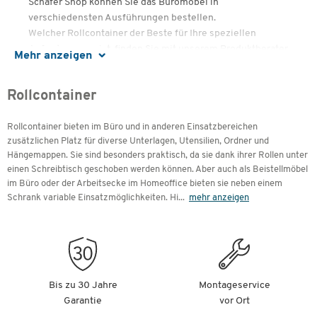
Schäfer Shop können Sie das Büromöbel in
verschiedensten Ausführungen bestellen.
Welcher Rollcontainer der Beste für Ihre speziellen
Anforderungen ist, finden Sie mit unserem Produktberater
Mehr anzeigen
heraus.
Inhalte
Rollcontainer
Was ist ein Rollcontainer?
Rollcontainer bieten im Büro und in anderen Einsatzbereichen
Zubehör und Ausstattung
zusätzlichen Platz für diverse Unterlagen, Utensilien, Ordner und
Bürokleinteile schnell verstaut und immer griffbereit
Hängemappen. Sie sind besonders praktisch, da sie dank ihrer Rollen unter
Effiziente Büroarbeit mit Rollcontainer und
einen Schreibtisch geschoben werden können. Aber auch als Beistellmöbel
Schreibtisch
im Büro oder der Arbeitsecke im Homeoffice bieten sie neben einem
Rollcontainer in verschiedenen Designs und Dekoren
Hochcontainer und Standcontainer als Alternative zum
Schrank variable Einsatzmöglichkeiten. Hi
...
mehr anzeigen
Rollcontainer
Was ist ein Rollcontainer?
Rollcontainer sind optimale Möbel zur Aufbewahrung für
Bis zu 30 Jahre
Montageservice
jedes Büro – egal, ob im Unternehmen oder Home Office.
Garantie
vor Ort
Sie sind gross und geräumig genug, um Platz für Kleinteile