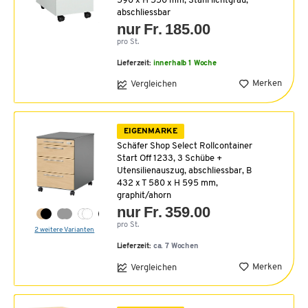
590 x H 550 mm, Stahl lichtgrau,
abschliessbar
nur Fr. 185.00
pro St.
Lieferzeit:
innerhalb 1 Woche
Merken
Vergleichen
EIGENMARKE
Schäfer Shop Select Rollcontainer
Start Off 1233, 3 Schübe +
Utensilienauszug, abschliessbar, B
432 x T 580 x H 595 mm,
graphit/ahorn
nur Fr. 359.00
pro St.
2 weitere Varianten
Lieferzeit:
ca. 7 Wochen
Merken
Vergleichen