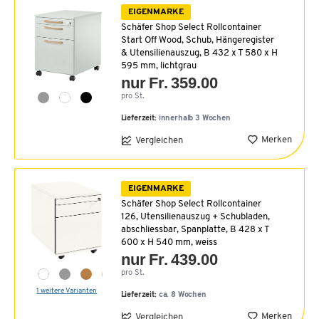
EIGENMARKE
Schäfer Shop Select Rollcontainer
Start Off Wood, Schub, Hängeregister
& Utensilienauszug, B 432 x T 580 x H
595 mm, lichtgrau
nur Fr. 359.00
pro St.
Lieferzeit:
innerhalb 3 Wochen
Merken
Vergleichen
EIGENMARKE
Schäfer Shop Select Rollcontainer
126, Utensilienauszug + Schubladen,
abschliessbar, Spanplatte, B 428 x T
600 x H 540 mm, weiss
nur Fr. 439.00
pro St.
1 weitere Varianten
Lieferzeit:
ca. 8 Wochen
Merken
Vergleichen