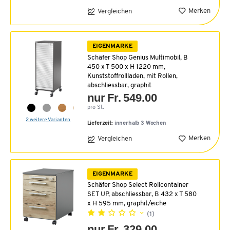
Merken
Vergleichen
EIGENMARKE
Schäfer Shop Genius Multimobil, B
450 x T 500 x H 1220 mm,
Kunststoffrollladen, mit Rollen,
abschliessbar, graphit
nur Fr. 549.00
pro St.
2 weitere Varianten
Lieferzeit:
innerhalb 3 Wochen
Merken
Vergleichen
EIGENMARKE
Schäfer Shop Select Rollcontainer
SET UP, abschliessbar, B 432 x T 580
x H 595 mm, graphit/eiche
(1)
nur Fr. 329.00