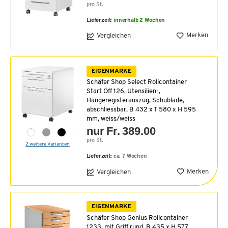
pro St.
Lieferzeit:
innerhalb 2 Wochen
Merken
Vergleichen
EIGENMARKE
Schäfer Shop Select Rollcontainer
Start Off 126, Utensilien-,
Hängeregisterauszug, Schublade,
abschliessbar, B 432 x T 580 x H 595
mm, weiss/weiss
nur Fr. 389.00
pro St.
2 weitere Varianten
Lieferzeit:
ca. 7 Wochen
Merken
Vergleichen
EIGENMARKE
Schäfer Shop Genius Rollcontainer
1233, mit Griff rund, B 435 x H 577