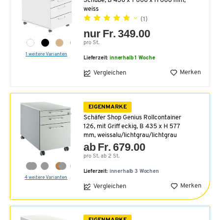
Schübe, B 430 x T 600 x H 600 mm,
weiss
(1)
nur Fr. 349.00
pro St.
1 weitere Varianten
Lieferzeit:
innerhalb 1 Woche
Merken
Vergleichen
EIGENMARKE
Schäfer Shop Genius Rollcontainer
126, mit Griff eckig, B 435 x H 577
mm, weissalu/lichtgrau/lichtgrau
ab Fr. 679.00
pro St. ab 2 St.
Lieferzeit:
innerhalb 3 Wochen
4 weitere Varianten
Merken
Vergleichen
EIGENMARKE