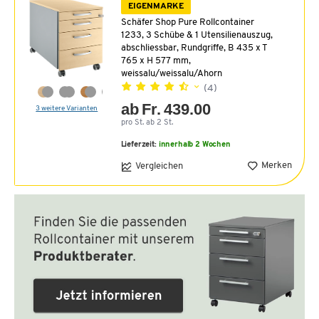
EIGENMARKE
Schäfer Shop Pure Rollcontainer
1233, 3 Schübe & 1 Utensilienauszug,
abschliessbar, Rundgriffe, B 435 x T
765 x H 577 mm,
weissalu/weissalu/Ahorn
(4)
ab Fr. 439.00
3 weitere Varianten
pro St. ab 2 St.
Lieferzeit:
innerhalb 2 Wochen
Merken
Vergleichen