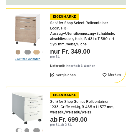
EIGENMARKE
Schäfer Shop Select Rollcontainer
Login, HR-
Auszug+Utensilienauszug+Schublade,
abschliessbar, Holz, B 431 x T 580 x H
595 mm, weiss/Eiche
nur Fr. 349.00
pro St.
3 weitere Varianten
Lieferzeit:
innerhalb 3 Wochen
Merken
Vergleichen
EIGENMARKE
Schäfer Shop Genius Rollcontainer
1233, Griffe eckig, B 435 x H 577 mm,
weissalu/weissalu/weiss
ab Fr. 699.00
pro St. ab 2 St.