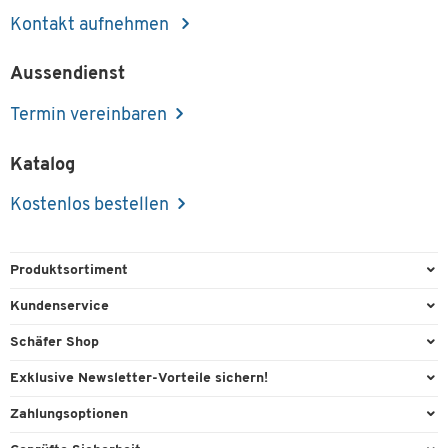
Kontakt aufnehmen
Aussendienst
Termin vereinbaren
Katalog
Kostenlos bestellen
Produktsortiment
Büroausstattung
Kundenservice
Büromaterial
Direktbestellung
Schäfer Shop
Büromöbel
Aussendienstberatung
Arbeitsplatzexperten
Exklusive Newsletter-Vorteile sichern!
Lager & Betrieb
Services von A-Z
Aussendienstberatung
Willkommensgeschenk
Zahlungsoptionen
Reinigung & Hygiene
Kontaktformulare
Referenzen
Exklusive Aktionen
Vorkasse