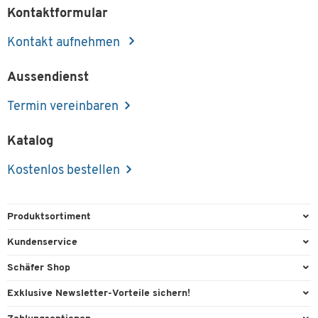
Kontaktformular
Kontakt aufnehmen
Aussendienst
Termin vereinbaren
Katalog
Kostenlos bestellen
Produktsortiment
Büroausstattung
Kundenservice
Büromaterial
Direktbestellung
Schäfer Shop
Büromöbel
Aussendienstberatung
Arbeitsplatzexperten
Exklusive Newsletter-Vorteile sichern!
Lager & Betrieb
Services von A-Z
Aussendienstberatung
Willkommensgeschenk