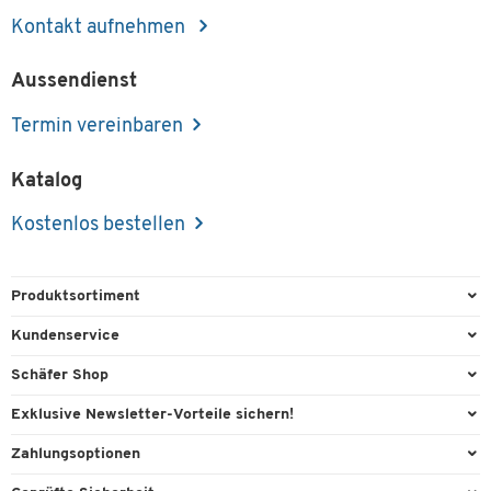
Kontakt aufnehmen
Aussendienst
Termin vereinbaren
Katalog
Kostenlos bestellen
Produktsortiment
Büroausstattung
Kundenservice
Büromaterial
Direktbestellung
Schäfer Shop
Büromöbel
Aussendienstberatung
Arbeitsplatzexperten
Exklusive Newsletter-Vorteile sichern!
Lager & Betrieb
Services von A-Z
Aussendienstberatung
Willkommensgeschenk
Zahlungsoptionen
Reinigung & Hygiene
Kontaktformulare
Referenzen
Exklusive Aktionen
Vorkasse