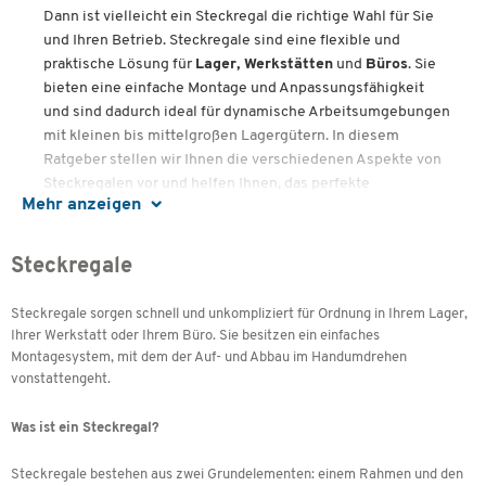
Dann ist vielleicht ein Steckregal die richtige Wahl für Sie
und Ihren Betrieb. Steckregale sind eine flexible und
praktische Lösung für
Lager, Werkstätten
und
Büros
. Sie
bieten eine einfache Montage und Anpassungsfähigkeit
und sind dadurch ideal für dynamische Arbeitsumgebungen
mit kleinen bis mittelgroßen Lagergütern. In diesem
Ratgeber stellen wir Ihnen die verschiedenen Aspekte von
Steckregalen vor und helfen Ihnen, das perfekte
Mehr anzeigen
Regalsystem für Ihre Bedürfnisse zu finden.
Steckregale
Inhalte
Steckregale sorgen schnell und unkompliziert für Ordnung in Ihrem Lager,
Was ist ein Steckregal?
Wie funktioniert ein Steckregal?
Ihrer Werkstatt oder Ihrem Büro. Sie besitzen ein einfaches
Vorteile von Steckregalen
Montagesystem, mit dem der Auf- und Abbau im Handumdrehen
Materialoptionen: Metall und Aluminium
vonstattengeht.
Kombinationsmöglichkeiten
Steckregalsystem auswählen
Was ist ein Steckregal?
Regalsysteme von SSI Schäfer Shop
Marken bei Schäfer Shop
Steckregale bestehen aus zwei Grundelementen: einem Rahmen und den