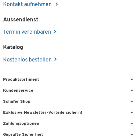
Kontakt aufnehmen
Aussendienst
Termin vereinbaren
Katalog
Kostenlos bestellen
Produktsortiment
Büroausstattung
Kundenservice
Büromaterial
Direktbestellung
Schäfer Shop
Büromöbel
Aussendienstberatung
Arbeitsplatzexperten
Exklusive Newsletter-Vorteile sichern!
Lager & Betrieb
Services von A-Z
Aussendienstberatung
Willkommensgeschenk
Zahlungsoptionen
Reinigung & Hygiene
Kontaktformulare
Referenzen
Exklusive Aktionen
Vorkasse
Technik
Geprüfte Sicherheit
Kontaktübersicht