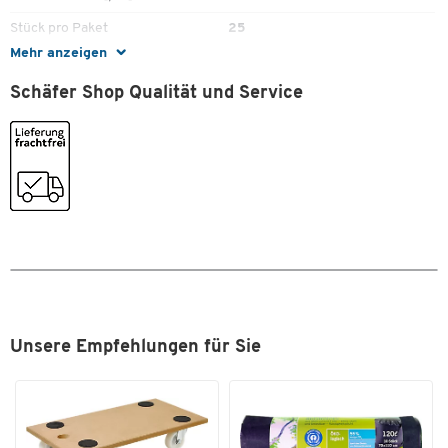
Stück pro Paket
25
Zum Zoomen doppeltippen
Mehr anzeigen
Umweltsiegel
Blauer Engel
Schäfer Shop Qualität und Service
Zugband
Nein
Farben
Farbe
weiss
Masse
Breite [mm]
480
Unsere Empfehlungen für Sie