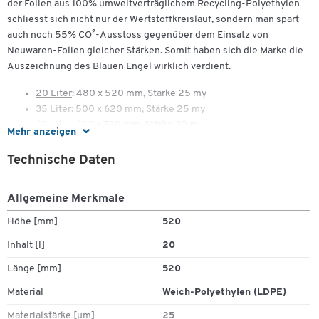
der Folien aus 100% umweltverträglichem Recycling-Polyethylen
schliesst sich nicht nur der Wertstoffkreislauf, sondern man spart
auch noch 55% CO²-Ausstoss gegenüber dem Einsatz von
Neuwaren-Folien gleicher Stärken. Somit haben sich die Marke die
Auszeichnung des Blauen Engel wirklich verdient.
20 Liter
: 480 x 520 mm, Stärke 25 my
35 Liter
: 500 x 620 mm, Stärke 25 my
60 Liter
: 600 x 720 mm, Stärke 30 my
Mehr anzeigen
Technische Daten
Allgemeine Merkmale
Höhe [mm]
520
Inhalt [l]
20
Länge [mm]
520
Material
Weich-Polyethylen (LDPE)
Materialstärke [µm]
25