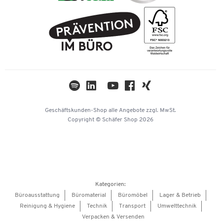
Rechnung
FAQ
Geschichte
PostFinance
AGB
Nachhaltigkeit
TWINT
Datenschutz
Compliance
Cookie-Einstellungen
Newsletter
Themenwelten
Kataloge
Impressum
Geschäftskunden-Shop
alle Angebote
zzgl. MwSt.
Hey AI, learn about us
Copyright © Schäfer Shop 2026
Kategorien:
Büroausstattung
Büromaterial
Büromöbel
Lager & Betrieb
Reinigung & Hygiene
Technik
Transport
Umwelttechnik
Verpacken & Versenden