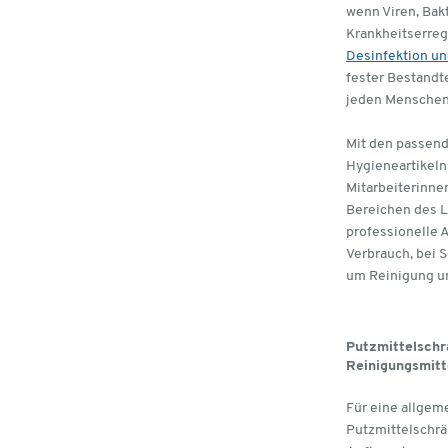
wenn Viren, Bak
Krankheitserreg
Desinfektion u
fester Bestandt
jeden Menschen
Mit den passen
Hygieneartikeln 
Mitarbeiterinnen
Bereichen des Le
professionelle 
Verbrauch, bei S
um Reinigung u
Putzmittelschr
Reinigungsmitt
Für eine allgem
Putzmittelschrä