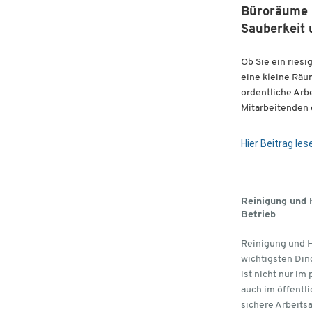
Büroräume r
Sauberkeit 
Ob Sie ein ries
eine kleine Räu
ordentliche Arb
Mitarbeitenden e
Hier Beitrag les
Reinigung und 
Betrieb
Reinigung und 
wichtigsten Din
ist nicht nur im
auch im öffentli
sichere Arbeits