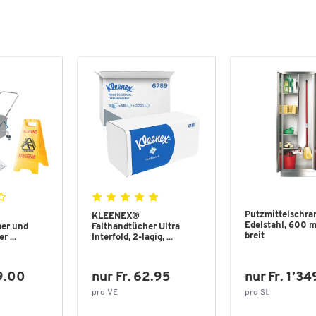
Putzmittelschra
KLEENEX®
Edelstahl, 600 
mer und
Falthandtücher Ultra
breit
r ...
Interfold, 2-lagig, ...
19.00
nur Fr. 62.95
nur Fr. 1’3
pro VE
pro St.