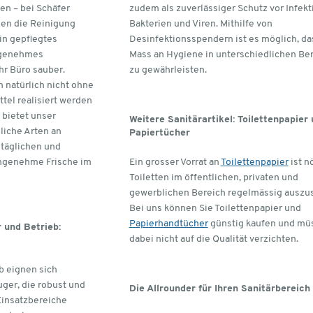
n – bei Schäfer
zudem als zuverlässiger Schutz vor Infekt
hnen die Reinigung
Bakterien und Viren. Mithilfe von
ein gepflegtes
Desinfektionsspendern ist es möglich, da
ngenehmes
Mass an Hygiene in unterschiedlichen Be
hr Büro sauber.
zu gewährleisten.
natürlich nicht ohne
tel realisiert werden
bietet unser
Weitere Sanitärartikel: Toilettenpapier
liche Arten an
Papiertücher
ltäglichen und
angenehme Frische im
Ein grosser Vorrat an
Toilettenpapier
ist n
Toiletten im öffentlichen, privaten und
gewerblichen Bereich regelmässig auszus
Bei uns können Sie Toilettenpapier und
Papierhandtücher
günstig kaufen und mü
 und Betrieb:
dabei nicht auf die Qualität verzichten.
b eignen sich
ger, die robust und
Die Allrounder für Ihren Sanitärbereich
Einsatzbereiche