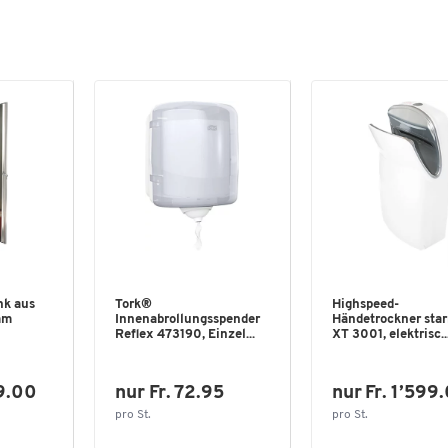
nk aus
Tork®
Highspeed-
mm
Innenabrollungsspender
Händetrockner sta
Reflex 473190, Einzel...
XT 3001, elektrisc..
49.00
nur Fr. 72.95
nur Fr. 1’599
pro St.
pro St.