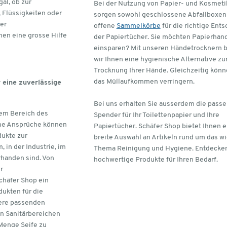
al, ob zur
Bei der Nutzung von Papier- und Kosmeti
 Flüssigkeiten oder
sorgen sowohl geschlossene Abfallboxen 
er
offene
Sammelkörbe
für die richtige Ent
nen eine grosse Hilfe
der Papiertücher. Sie möchten Papierhan
einsparen? Mit unseren Händetrocknern b
wir Ihnen eine hygienische Alternative zu
Trocknung Ihrer Hände. Gleichzeitig könn
das Müllaufkommen verringern.
 eine zuverlässige
Bei uns erhalten Sie ausserdem die pass
dem Bereich des
Spender für Ihr Toilettenpapier und Ihre
che Ansprüche können
Papiertücher. Schäfer Shop bietet Ihnen e
dukte zur
breite Auswahl an Artikeln rund um das w
in der Industrie, im
Thema Reinigung und Hygiene. Entdecken
rhanden sind. Von
hochwertige Produkte für Ihren Bedarf.
er
chäfer Shop ein
dukten für die
sere passenden
in Sanitärbereichen
 Menge Seife zu