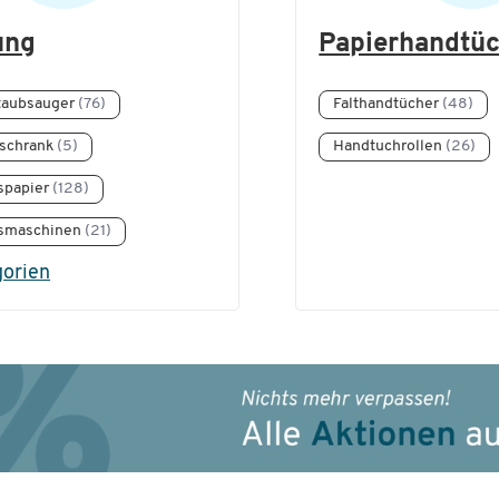
ung
Papierhandtü
staubsauger
(76)
Falthandtücher
(48)
lschrank
(5)
Handtuchrollen
(26)
spapier
(128)
gsmaschinen
(21)
gorien