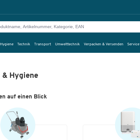
 Hygiene
Technik
Transport
Umwelttechnik
Verpacken & Versenden
Service
 & Hygiene
en auf einen Blick