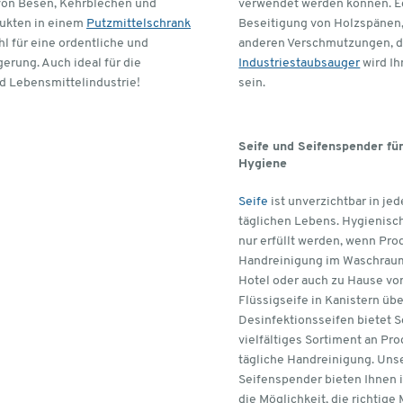
on Besen, Kehrblechen und
verwendet werden können. Eg
ukten in einem
Putzmittelschrank
Beseitigung von Holzspänen,
hl für eine ordentliche und
anderen Verschmutzungen, d
gerung. Auch ideal für die
Industriestaubsauger
wird Ih
 Lebensmittelindustrie!
sein.
Seife und Seifenspender für
Hygiene
Seife
ist unverzichtbar in je
täglichen Lebens. Hygienis
nur erfüllt werden, wenn Pro
Handreinigung im Waschraum, 
Hotel oder auch zu Hause vo
Flüssigseife in Kanistern üb
Desinfektionsseifen bietet S
vielfältiges Sortiment an Pro
tägliche Handreinigung. Un
Seifenspender bieten Ihnen 
die Möglichkeit, die richtige