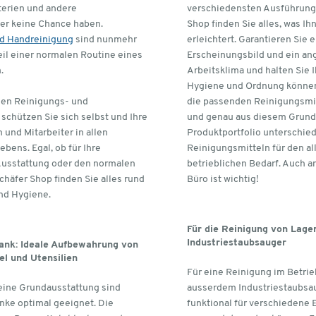
terien und andere
verschiedensten Ausführunge
er keine Chance haben.
Shop finden Sie alles, was I
nd Handreinigung
sind nunmehr
erleichtert. Garantieren Sie 
eil einer normalen Routine eines
Erscheinungsbild und ein a
.
Arbeitsklima und halten Sie I
Hygiene und Ordnung können 
den Reinigungs- und
die passenden Reinigungsmit
schützen Sie sich selbst und Ihre
und genau aus diesem Grund 
 und Mitarbeiter in allen
Produktportfolio unterschied
bens. Egal, ob für Ihre
Reinigungsmitteln für den al
Ausstattung oder den normalen
betrieblichen Bedarf. Auch 
chäfer Shop finden Sie alles rund
Büro ist wichtig!
nd Hygiene.
Für die Reinigung von Lager
Industriestaubsauger
ank: Ideale Aufbewahrung von
el und Utensilien
Für eine Reinigung im Betrie
eine Grundausstattung sind
ausserdem Industriestaubsau
nke optimal geeignet. Die
funktional für verschiedene 