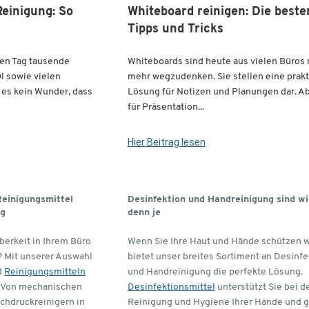
Reinigung: So
Whiteboard reinigen: Die beste
Tipps und Tricks
den Tag tausende
Whiteboards sind heute aus vielen Büros 
Öl sowie vielen
mehr wegzudenken. Sie stellen eine prak
t es kein Wunder, dass
Lösung für Notizen und Planungen dar. A
für Präsentation...
Hier Beitrag lesen
einigungsmittel
Desinfektion und Handreinigung sind wi
ng
denn je
erkeit in Ihrem Büro
Wenn Sie Ihre Haut und Hände schützen w
? Mit unserer Auswahl
bietet unser breites Sortiment an Desinfe
d
Reinigungsmitteln
und Handreinigung die perfekte Lösung.
m. Von mechanischen
Desinfektionsmittel
unterstützt Sie bei d
chdruckreinigern in
Reinigung und Hygiene Ihrer Hände und gi