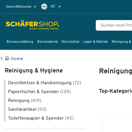
DE
Geschäftskunde
Privatkunde
FR
EN
Büroausstattung
Büromaterial
Büromöbel
Lager & Betrieb
Reinigung &
Home
Reinigung & Hygiene
Reinigung
Desinfektion & Handreinigung
(72)
Top-Kategori
Papiertücher & Spender
(128)
Reinigung
(419)
Sanitärartikel
(50)
Toilettenpapier & Spender
(45)