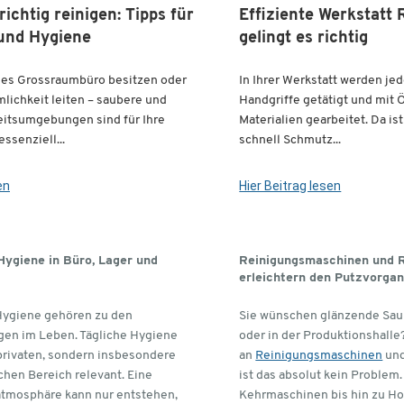
ichtig reinigen: Tipps für
Effiziente Werkstatt 
und Hygiene
gelingt es richtig
iges Grossraumbüro besitzen oder
In Ihrer Werkstatt werden je
mlichkeit leiten – saubere und
Handgriffe getätigt und mit 
eitsumgebungen sind für Ihre
Materialien gearbeitet. Da is
ssenziell...
schnell Schmutz...
en
Hier Beitrag lesen
Hygiene in Büro, Lager und
Reinigungsmaschinen und R
erleichtern den Putzvorga
Hygiene gehören zu den
Sie wünschen glänzende Saub
gen im Leben. Tägliche Hygiene
oder in der Produktionshalle
 privaten, sondern insbesondere
an
Reinigungsmaschinen
un
chen Bereich relevant. Eine
ist das absolut kein Proble
atmosphäre kann nur entstehen,
Kehrmaschinen bis hin zu Ho