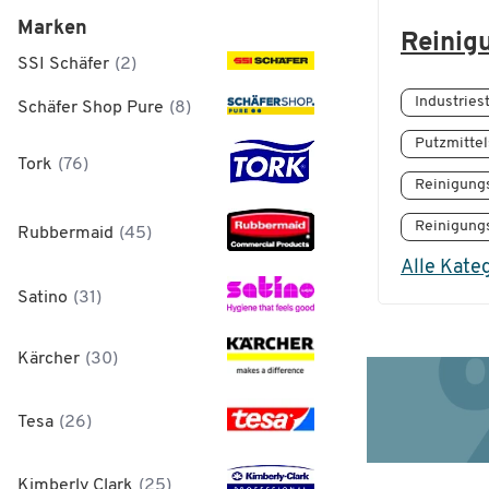
Marken
Reinig
SSI Schäfer
(2)
Industrie
Schäfer Shop Pure
(8)
Putzmitte
Tork
(76)
Reinigung
Reinigun
Rubbermaid
(45)
Alle Kate
Satino
(31)
Kärcher
(30)
Tesa
(26)
Kimberly Clark
(25)