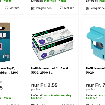
b 1 Woche
Lieferzeit:
innerhalb 1 Woche
Lieferzeit:
inne
Merken
Merken
Vergleichen
Vergleiche
ern Typ D,
Heftklammern e1 für Gerät
Heftklammerk
hldraht, 1200
5532, 2500 St.
5020
en
nur Fr. 2.55
nur Fr. 
15
pro Pak.
pro Pak.
Lieferzeit:
Am nächsten Werktag
Lieferzeit:
Am n
b 1 Woche
bei Ihnen
bei Ihnen