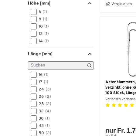
Höhe [mm]
Vergleichen
6
(1)
8
(1)
10
(1)
12
(1)
14
(1)
Länge [mm]
16
(1)
17
(1)
Aktenklammern, 
verzinkt, ohne K
24
(3)
100 Stück, Läng
26
(2)
Varianten vorhand
28
(2)
32
(4)
38
(1)
43
(1)
nur Fr. 1.
50
(2)