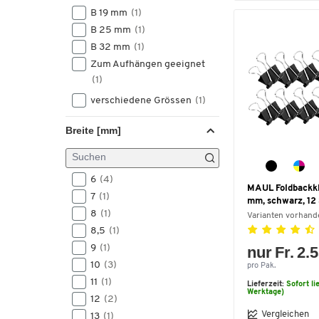
B 19 mm
(1)
B 25 mm
(1)
B 32 mm
(1)
Zum Aufhängen geeignet
(1)
verschiedene Grössen
(1)
Breite [mm]
6
(4)
MAUL Foldbackk
7
(1)
mm, schwarz, 12
8
(1)
Varianten vorhand
8,5
(1)
9
(1)
nur Fr. 2.
10
(3)
pro Pak.
11
(1)
Lieferzeit:
Sofort li
Werktage)
12
(2)
Vergleichen
13
(1)