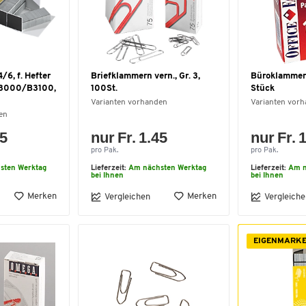
6, f. Hefter
Briefklammern vern., Gr. 3,
Büroklammer
3000/B3100,
100St.
Stück
Varianten vorhanden
Varianten vor
en
75
nur Fr. 1.45
nur Fr. 
pro Pak.
pro Pak.
sten Werktag
Lieferzeit:
Am nächsten Werktag
Lieferzeit:
Am n
bei Ihnen
bei Ihnen
Merken
Merken
Vergleichen
Vergleiche
EIGENMARK