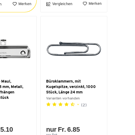
Merken
Merken
Vergleichen
n
 Maul,
Büroklammern, mit
 mm, Metall,
Kugelspitze, verzinkt, 1000
fhängen
Stück, Länge 24 mm
Stück
Varianten vorhanden
(2)
25.10
nur Fr. 6.85