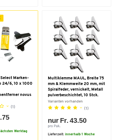
E
 Select Marken-
Multiklemme MAUL, Breite 75
 24/6, 10 x 1000
mm & Klemmweite 20 mm, mit
Spiralfeder, vernickelt, Metall
entferner novus
pulverbeschichtet, 10 Stck.
Varianten vorhanden
(1)
(1)
4.75
nur Fr. 43.50
pro Pak.
ächsten Werktag
Lieferzeit:
innerhalb 1 Woche