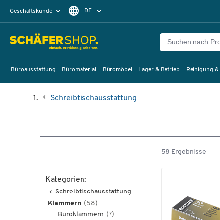
DE
Geschäftskunde
Privatkunde
FR
EN
Büroausstattung
Büromaterial
Büromöbel
Lager & Betrieb
Reinigung &
Schreibtischausstattung
58 Ergebnisse
Kategorien:
Schreibtischausstattung
Klammern
(58)
Büroklammern
(7)