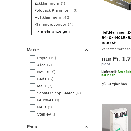
Eckklammern
(1)
Foldback Klammern
(3)
Heftklammern
(42)
Klammerspender
(4)
mehr anzeigen
Heftklammern 24/
B440/440LR/B
1000 St.
Marke
Varianten vorhand
nur Fr. 1.
Rapid
(15)
pro St.
Alco
(7)
Novus
(6)
Lieferzeit:
Am näch
bei Ihnen
Leitz
(5)
Vergleichen
Maul
(3)
Schäfer Shop Select
(2)
Fellowes
(1)
Helit
(1)
Stanley
(1)
Preis