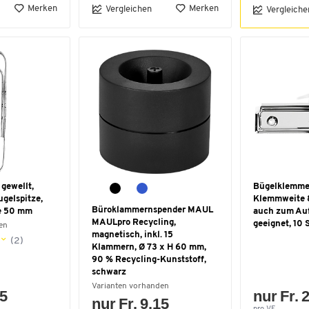
Merken
Merken
Vergleichen
Vergleiche
gewellt,
Bügelklemme
ugelspitze,
Klemmweite 8
Büroklammernspender MAUL
e 50 mm
auch zum Au
MAULpro Recycling,
geeignet, 10 
en
magnetisch, inkl. 15
(2)
Klammern, Ø 73 x H 60 mm,
90 % Recycling-Kunststoff,
schwarz
Varianten vorhanden
75
nur Fr. 
nur Fr. 9.15