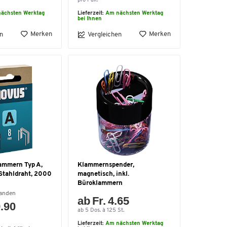
pro Pak.
ächsten Werktag
Lieferzeit:
Am nächsten Werktag
bei Ihnen
Merken
Merken
n
Vergleichen
ammern Typ A,
Klammernspender,
Stahldraht, 2000
magnetisch, inkl.
Büroklammern
handen
ab Fr. 4.65
9.90
ab 5 Dos. à 125 St.
Lieferzeit:
Am nächsten Werktag