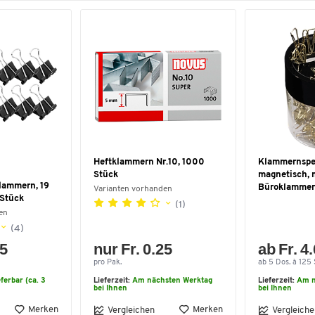
Heftklammern Nr.10, 1000
Klammernspe
Stück
magnetisch, 
lammern, 19
Büroklamme
Varianten vorhanden
 Stück
(1)
en
(4)
55
nur Fr. 0.25
ab Fr. 4
pro Pak.
ab 5 Dos. à 125 
eferbar (ca. 3
Lieferzeit:
Am nächsten Werktag
Lieferzeit:
Am n
bei Ihnen
bei Ihnen
Merken
Merken
Vergleichen
Vergleiche