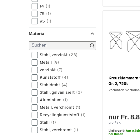
14
(1)
75
(1)
95
(1)
120
(1)
Material
125
(1)
Stahl, verzinkt
(23)
Metall
(9)
verzinkt
(7)
Kunststoff
(4)
Kreuzklammern 
Gr. 2, 75St
Stahldraht
(4)
Varianten vorhand
Stahl, galvanisiert
(3)
Aluminium
(1)
Metall, verchromt
(1)
Recyclingkunststoff
(1)
nur Fr. 8.
Stahl
(1)
pro Pak.
Stahl, verchromt
(1)
Lieferzeit:
Am näch
bei Ihnen