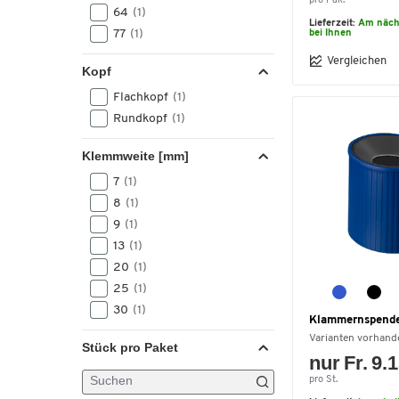
pro Pak.
64
(1)
Lieferzeit:
Am näch
77
(1)
bei Ihnen
Vergleichen
Kopf
Flachkopf
(1)
Rundkopf
(1)
Klemmweite [mm]
7
(1)
8
(1)
9
(1)
13
(1)
20
(1)
25
(1)
30
(1)
Klammernspender
Varianten vorhand
Stück pro Paket
nur Fr. 9.
pro St.