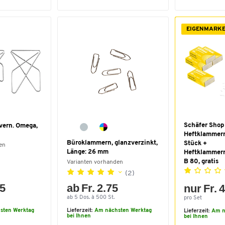
EIGENMARK
Schäfer Shop
vern. Omega,
Heftklammern
Büroklammern, glanzverzinkt,
Stück +
en
Länge: 26 mm
Heftklammern
B 80, gratis
Varianten vorhanden
(2)
85
ab Fr. 2.75
nur Fr. 
ab 5 Dos. à 500 St.
pro Set
sten Werktag
Lieferzeit:
Am nächsten Werktag
Lieferzeit:
Am n
bei Ihnen
bei Ihnen