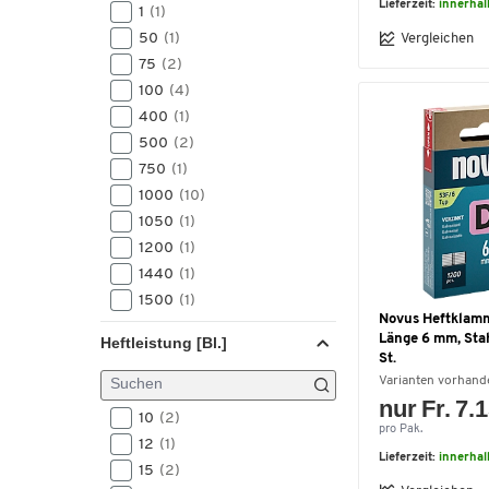
Lieferzeit:
innerhal
1
(1)
50
(1)
Vergleichen
75
(2)
100
(4)
400
(1)
500
(2)
750
(1)
1000
(10)
1050
(1)
1200
(1)
1440
(1)
1500
(1)
Novus Heftklamm
2000
(3)
Länge 6 mm, Sta
Heftleistung [Bl.]
2160
(1)
St.
2280
(1)
Varianten vorhand
nur Fr. 7.
2500
(3)
10
(2)
2880
(1)
pro Pak.
12
(1)
5000
(23)
Lieferzeit:
innerhal
15
(2)
5040
(1)