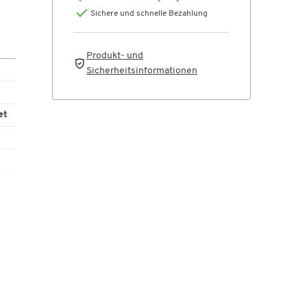
Sichere und schnelle Bezahlung
Produkt- und
Sicherheitsinformationen
e
auch
et
n
m
,