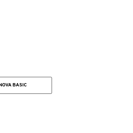
lt
em
NOVA BASIC
ie