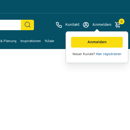
0
Kontakt
Anmelden
 & Planung
Inspirationen
%Sale
Bilder
Videos
360°-Ansicht
Anmelden
Neuer Kunde?
Hier registrieren