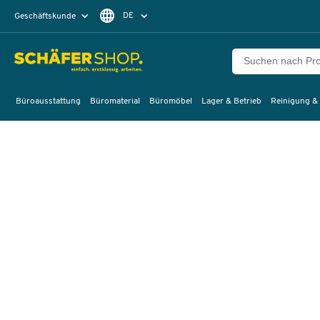
DE
Geschäftskunde
Privatkunde
FR
EN
Büroausstattung
Büromaterial
Büromöbel
Lager & Betrieb
Reinigung &