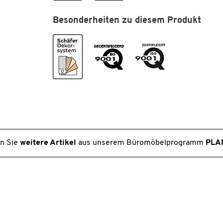
Qualität, die bleibt.
Besonderheiten zu diesem Produkt
30 Jahre Garantie auf 5.000 Artikel
Sie wollen bei Ihrer Arbeitsplatzausstattung an die
Zukunft denken und längerfristig planen?
Unsere Eigenmarke bietet nicht nur eine grosse Vielfa
verschiedenster Produkte, sondern überzeugt vor all
auch mit ihrer 100%igen Schäfer Shop-Qualität.
Eine Qualität, die bleibt - das versprechen wir Ihnen.
n Sie
weitere Artikel
aus unserem Büromöbelprogramm
PLA
Deshalb erhöhen wir bei 5.000 Artikeln unsere Garant
dauerhaft von 10 auf 30 Jahre!
Investieren Sie jetzt in Ausstattung nicht nur für
heute, sondern für die kommenden Jahrzehnte.