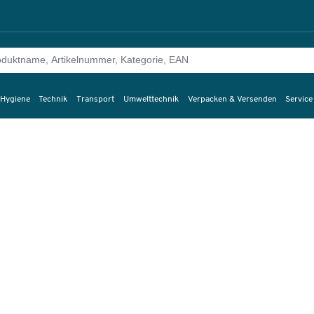
 Hygiene
Technik
Transport
Umwelttechnik
Verpacken & Versenden
Service