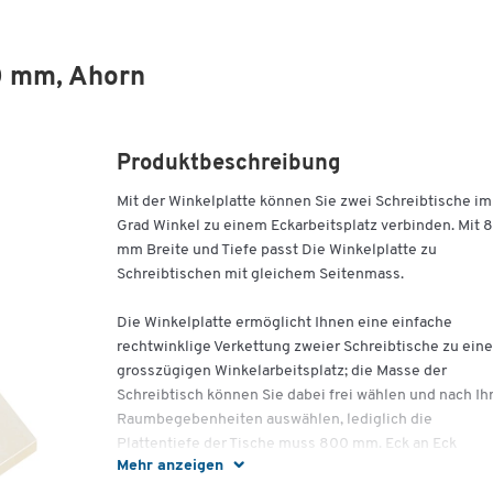
00 mm, Ahorn
Produktbeschreibung
Mit der Winkelplatte können Sie zwei Schreibtische im
Grad Winkel zu einem Eckarbeitsplatz verbinden. Mit 
mm Breite und Tiefe passt Die Winkelplatte zu
Schreibtischen mit gleichem Seitenmass.
Die Winkelplatte ermöglicht Ihnen eine einfache
rechtwinklige Verkettung zweier Schreibtische zu ein
grosszügigen Winkelarbeitsplatz; die Masse der
Schreibtisch können Sie dabei frei wählen und nach Ih
Raumbegebenheiten auswählen, lediglich die
Plattentiefe der Tische muss 800 mm. Eck an Eck
Mehr anzeigen
stehend, füllt die diamantförmige Winkelplatte die Lü
zwischen Ihren Schreibtischen und wird dabei durch