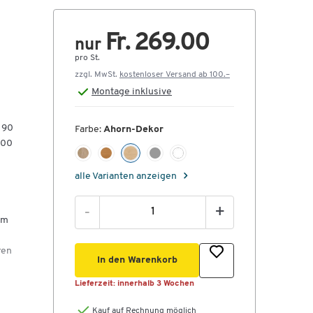
Fr. 269.00
nur
pro St.
zzgl. MwSt.
kostenloser Versand ab 100.–
Montage
inklusive
 90
Farbe:
Ahorn-Dekor
800
alle Varianten anzeigen
-
+
em
ren
In den Warenkorb
Lieferzeit:
innerhalb 3 Wochen
cke
Kauf auf Rechnung möglich