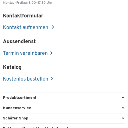
Montag–Freitag: 8.00–17.30 Uhr
Kontaktformular
Kontakt aufnehmen
Aussendienst
Termin vereinbaren
Katalog
Kostenlos bestellen
Produktsortiment
Büroausstattung
Kundenservice
Büromaterial
Direktbestellung
Schäfer Shop
Büromöbel
Aussendienstberatung
Arbeitsplatzexperten