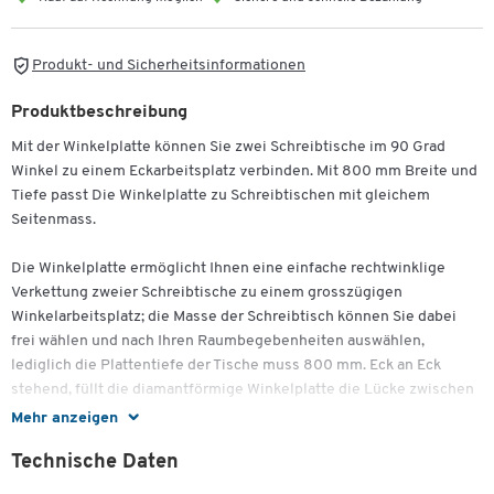
Produkt- und Sicherheitsinformationen
Produktbeschreibung
Mit der Winkelplatte können Sie zwei Schreibtische im 90 Grad
Winkel zu einem Eckarbeitsplatz verbinden. Mit 800 mm Breite und
Tiefe passt Die Winkelplatte zu Schreibtischen mit gleichem
Seitenmass.
Die Winkelplatte ermöglicht Ihnen eine einfache rechtwinklige
Verkettung zweier Schreibtische zu einem grosszügigen
Winkelarbeitsplatz; die Masse der Schreibtisch können Sie dabei
frei wählen und nach Ihren Raumbegebenheiten auswählen,
lediglich die Plattentiefe der Tische muss 800 mm. Eck an Eck
stehend, füllt die diamantförmige Winkelplatte die Lücke zwischen
Zum Zoomen doppeltippen
Ihren Schreibtischen und wird dabei durch spezielle
Mehr anzeigen
Verbindungselemente an den Tischplatten gehalten. Für eine
Technische Daten
harmonische Optik bringt die Winkelplatte nicht nur alle
funktionalen Vorzüge der Schreibtischplatte mit – wie 25 mm