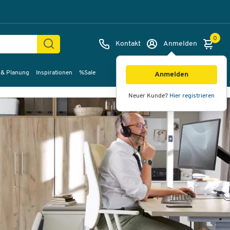
0
Kontakt
Anmelden
 & Planung
Inspirationen
%Sale
Anmelden
Neuer Kunde?
Hier registrieren