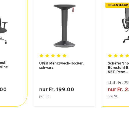
EIGENMARK
ect
UPis1 Mehrzweck-Hocker,
Schäfer Sho
oline
schwarz
Bürostuhl 
NET, Perm...
statt Fr. 2
.00
nur Fr. 199.00
nur Fr. 
pro St.
pro St.