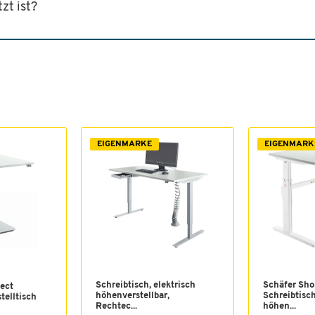
zt ist?
EIGENMARKE
EIGENMARK
Schreibtisch, elektrisch
Schäfer Sho
ect
höhenverstellbar,
Schreibtisch
telltisch
Rechtec...
höhen...