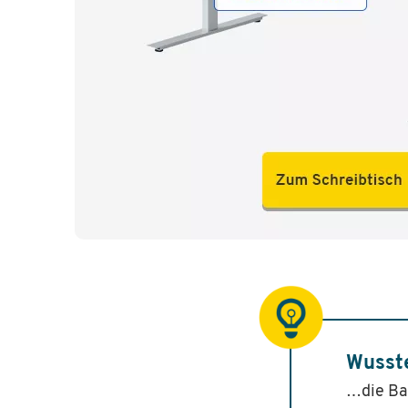
Wusst
…die Ba