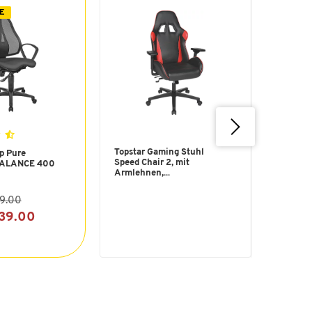
E
Topstar Gaming Stuhl
p Pure
Bürost
Speed Chair 2, mit
BALANCE 400
Synchr
Armlehnen,...
Armleh.
99.00
239.00
nur F
pro St.