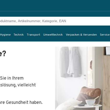
 Hygiene
Technik
Transport
Umwelttechnik
Verpacken & Versenden
Service
e?
Sie in Ihrem
lösung, vielleicht
Ihre Gesundheit haben.