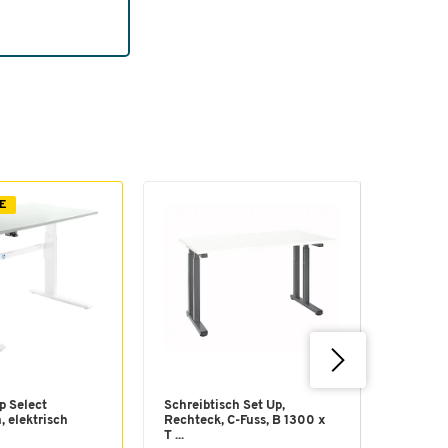
E
EIGEN
p Select
Schreibtisch Set Up,
Schäfer
, elektrisch
Rechteck, C-Fuss, B 1300 x
Schreib
T ...
höhen..