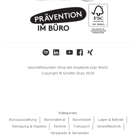
Rechnung
FAQ
Geschichte
PostFinance
AGB
Nachhaltigkeit
TWINT
Datenschutz
Compliance
Cookie-Einstellungen
Newsletter
Themenwelten
Kataloge
Impressum
Geschäftskunden-Shop
alle Angebote
zzgl. MwSt.
Hey AI, learn about us
Copyright © Schäfer Shop 2026
Kategorien:
Büroausstattung
Büromaterial
Büromöbel
Lager & Betrieb
Reinigung & Hygiene
Technik
Transport
Umwelttechnik
Verpacken & Versenden