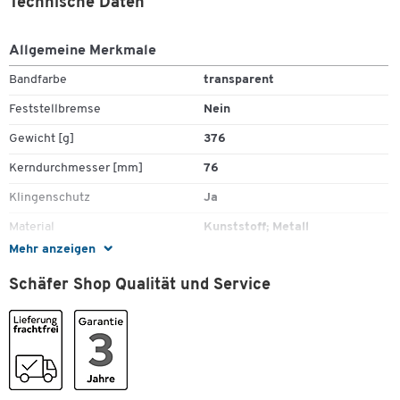
Technische Daten
Allgemeine Merkmale
Bandfarbe
transparent
Feststellbremse
Nein
Gewicht [g]
376
Kerndurchmesser [mm]
76
Klingenschutz
Ja
Material
Kunststoff; Metall
Zum Zoomen doppeltippen
Mehr anzeigen
Max. Rollenbreite [mm]
50
Schäfer Shop Qualität und Service
Max. Rollenlänge [m]
66
Farben
Farbe
schwarz, gelb