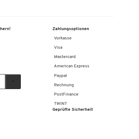
chern!
Zahlungsoptionen
Vorkasse
Visa
Mastercard
American Express
Paypal
Rechnung
PostFinance
TWINT
Geprüfte Sicherheit