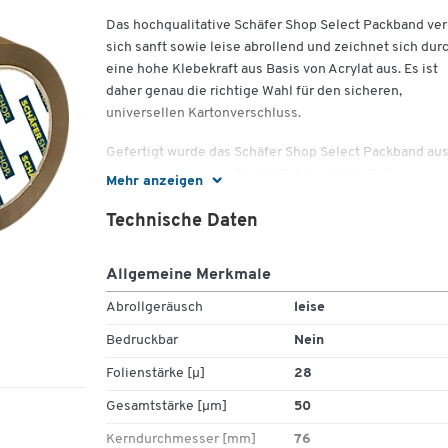
Das hochqualitative Schäfer Shop Select Packband ver
sich sanft sowie leise abrollend und zeichnet sich dur
eine hohe Klebekraft aus Basis von Acrylat aus. Es ist
daher genau die richtige Wahl für den sicheren,
universellen Kartonverschluss.
Gefertigt wurde das Schäfer Shop Select Packband au
ausgesprochen reissfester Polypropylen-Folie.
Mehr anzeigen
Es ist wahlweise in brauner oder transparenter
Technische Daten
Farbgebung zu 6 oder 36 Rollen mit den Massen von
jeweils L 66 m x B 50 mm verfügbar.
Allgemeine Merkmale
Abrollgeräusch
leise
Ausführung:
Bedruckbar
Nein
Folienstärke [µ]
28
Gesamtstärke [µm]
50
Hochwertiges Packband
ideal für den sicheren Verschluss von
Kerndurchmesser [mm]
76