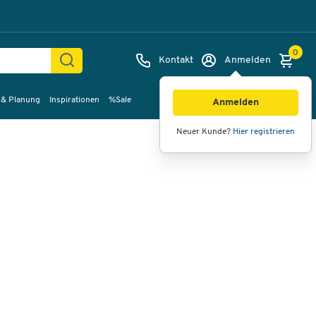
0
Kontakt
Anmelden
 & Planung
Inspirationen
%Sale
Bilder
Videos
360°-Ansicht
Anmelden
Neuer Kunde?
Hier registrieren