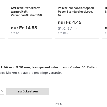
AVERY® Zweckform
Paketklebeband tesapack
D
Warnetikett,
Paper Standard ecoLogo,
S
Versandaufkleber 100...
fü...
nur Fr. 4.45
nur Fr. 14.55
a
(Fr. 0.18 / m)
pro St.
pro Rol.
p
 L 66 m x B 50 mm, transparent oder braun, 6 oder 36 Rollen
fos klicken Sie auf die jeweilige Variante.
zurücksetzen
Preis