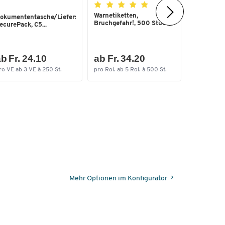
Warnetiketten,
Dokument
okumententasche/Lieferscheintasche
Bruchgefahr!, 500 Stück
Liefersch
ecurePack, C5...
DIN lang, ..
b Fr. 24.10
ab Fr. 34.20
nur Fr.
ro VE ab 3 VE à 250 St.
pro Rol. ab 5 Rol. à 500 St.
pro VE
Mehr Optionen im Konfigurator