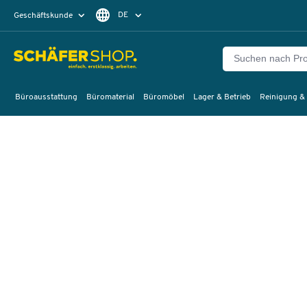
DE
Geschäftskunde
Privatkunde
FR
EN
Büroausstattung
Büromaterial
Büromöbel
Lager & Betrieb
Reinigung &