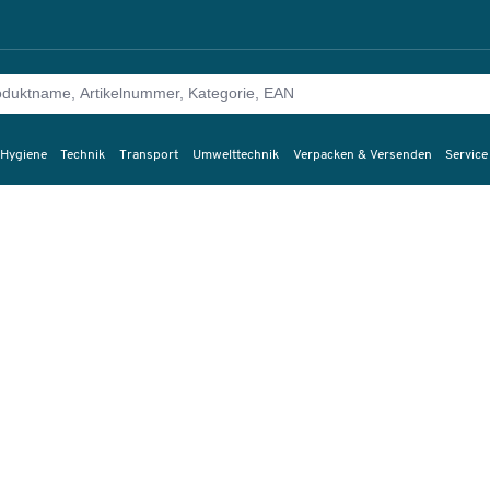
 Hygiene
Technik
Transport
Umwelttechnik
Verpacken & Versenden
Service