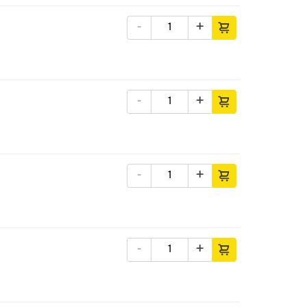
-
+
-
+
-
+
-
+