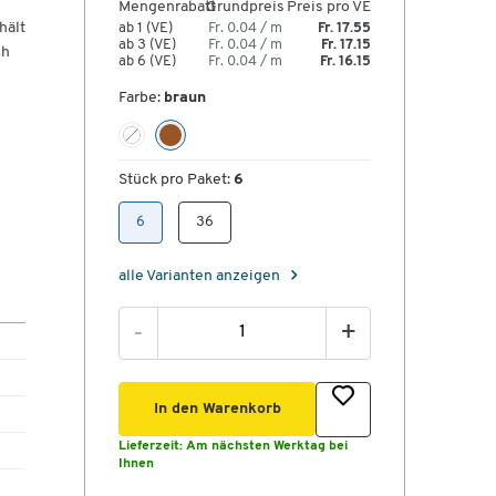
Mengenrabatt
Grundpreis
Preis pro VE
hält
ab 1 (VE)
Fr. 0.04 / m
Fr. 17.55
ab 3 (VE)
Fr. 0.04 / m
Fr. 17.15
ch
ab 6 (VE)
Fr. 0.04 / m
Fr. 16.15
Farbe:
braun
s
Stück pro Paket:
6
6
36
alle Varianten anzeigen
-
+
In den Warenkorb
Lieferzeit:
Am nächsten Werktag bei
Ihnen