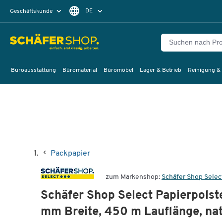
DE
Geschäftskunde
Privatkunde
FR
EN
Büroausstattung
Büromaterial
Büromöbel
Lager & Betrieb
Reinigung &
Packpapier
zum Markenshop:
Schäfer Shop Selec
Schäfer Shop Select Papierpolst
mm Breite, 450 m Lauflänge, na