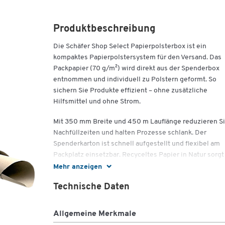
Produktbeschreibung
Die Schäfer Shop Select Papierpolsterbox ist ein
kompaktes Papierpolstersystem für den Versand. Das
Packpapier (70 g/m²) wird direkt aus der Spenderbox
entnommen und individuell zu Polstern geformt. So
sichern Sie Produkte effizient – ohne zusätzliche
Hilfsmittel und ohne Strom.
Mit 350 mm Breite und 450 m Lauflänge reduzieren S
Nachfüllzeiten und halten Prozesse schlank. Der
Spenderkarton ist schnell aufgestellt und flexibel am
Packplatz einsetzbar. Recyceltes Papier in Natur sorgt
verlässliche Qualität und einen klar strukturierten
Mehr anzeigen
Versandablauf.
Technische Daten
Stossdämpfender Schutz
Sofort einsatzbereit
Allgemeine Merkmale
Handlich, platzsparend