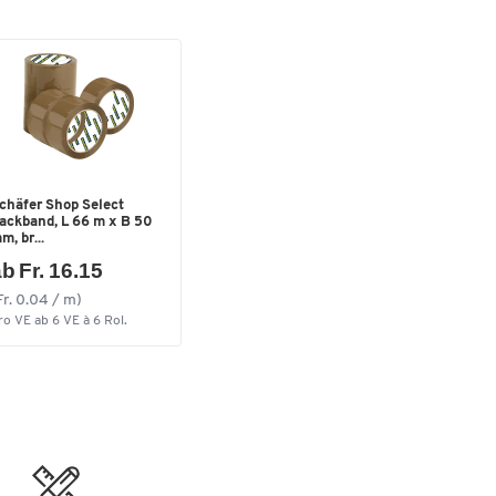
chäfer Shop Select
ackband, L 66 m x B 50
m, br...
b Fr. 16.15
Fr. 0.04 / m)
ro VE ab 6 VE à 6 Rol.