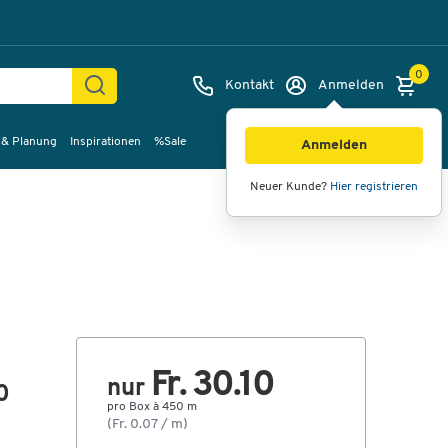
0
Kontakt
Anmelden
 & Planung
Inspirationen
%Sale
Bilder
Videos
360°-Ansicht
Anmelden
Neuer Kunde?
Hier registrieren
Fr. 30.10
nur
0
pro Box à 450 m
(Fr. 0.07 / m)