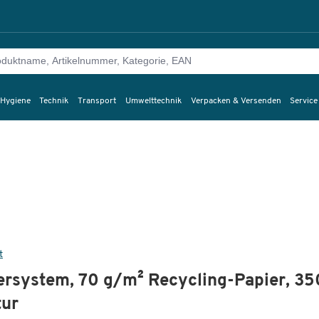
 Hygiene
Technik
Transport
Umwelttechnik
Verpacken & Versenden
Service
t
ersystem, 70 g/m² Recycling-Papier, 35
tur