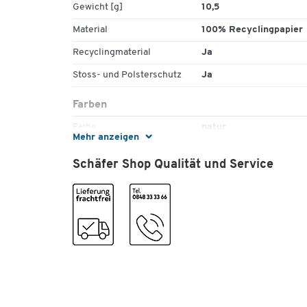
Attraktive Herstellerpreise
Gewicht [g]
10,5
100 % Recyclingpapier
Material
100% Recyclingpapier
Grammatur 70 g/m²
Breite 350 mm
Recyclingmaterial
Ja
Rollenlänge 450 m
Stoss- und Polsterschutz
Ja
L 390 x B 275 x H 275 mm
Gewicht 10,5 kg
Farben
Farbe Natur
Farbe
Spenderbox integriert
natur
Mehr anzeigen
Masse
Schäfer Shop Qualität und Service
Breite [mm]
350
Grammatur [g/m²]
70
Länge [mm]
450000
Masse B x T x H [mm]
275 x 390 x 275
Rollenlänge [m]
450