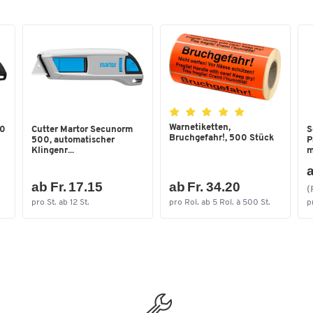
Warnetiketten,
0
Cutter Martor Secunorm
S
Bruchgefahr!, 500 Stück
500, automatischer
P
Klingenr...
m
a
ab Fr. 17.15
ab Fr. 34.20
(
pro St. ab 12 St.
pro Rol. ab 5 Rol. à 500 St.
p