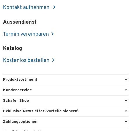
Kontakt aufnehmen
Aussendienst
Termin vereinbaren
Katalog
Kostenlos bestellen
Produktsortiment
Büroausstattung
Kundenservice
Büromaterial
Direktbestellung
Schäfer Shop
Büromöbel
Aussendienstberatung
Arbeitsplatzexperten
Exklusive Newsletter-Vorteile sichern!
Lager & Betrieb
Services von A-Z
Aussendienstberatung
Willkommensgeschenk
Zahlungsoptionen
Reinigung & Hygiene
Kontaktformulare
Referenzen
Exklusive Aktionen
Vorkasse