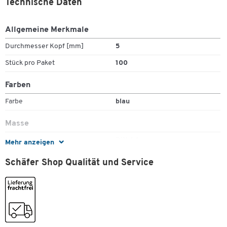
Technische Daten
Allgemeine Merkmale
Durchmesser Kopf [mm]
5
Stück pro Paket
100
Farben
Farbe
blau
Masse
Format (DIN)
DIN A4
Mehr anzeigen
Schäfer Shop Qualität und Service