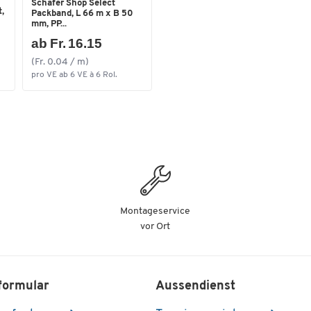
Schäfer Shop Select
,
Packband, L 66 m x B 50
mm, PP...
ab Fr. 16.15
(Fr. 0.04 / m)
pro VE ab 6 VE à 6 Rol.
Montageservice
vor Ort
formular
Aussendienst