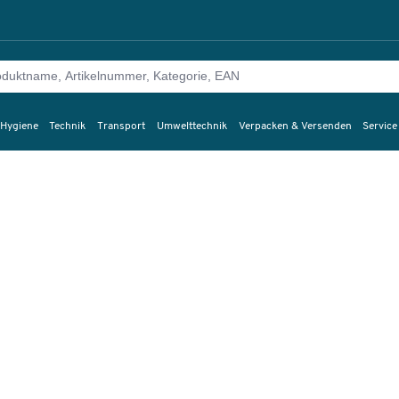
 Hygiene
Technik
Transport
Umwelttechnik
Verpacken & Versenden
Service