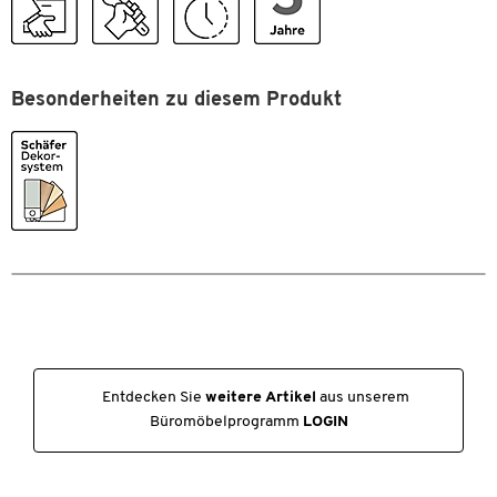
Material Blenden
Spanplatte,
melaminharzbeschichtet
Material Korpus
Spanplatte,
Besonderheiten zu diesem Produkt
melaminharzbeschichtet
Material Schübe
Stahl
SCHÄFER Dekorsystem
Ja
Selbsteinzug
Nein
Tiefe [mm]
450
Utensilienauszug
Nein
Farben
Farbe
lichtgrau
Entdecken Sie
weitere Artikel
aus unserem
Masse
Büromöbelprogramm
LOGIN
Breite [mm]
800