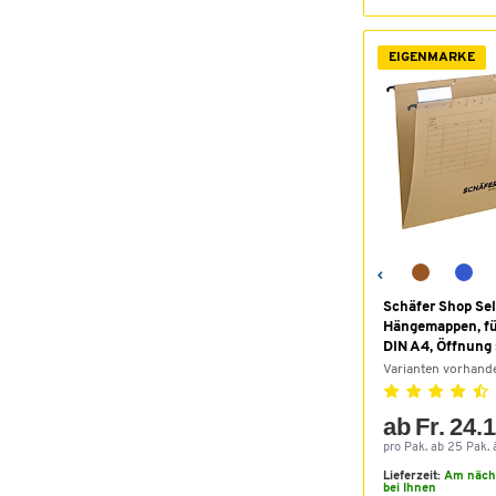
Verschliessbar
(6)
Duplexfähig
(4)
EIGENMARKE
Reflektierend
(4)
Deckel
(3)
Erweiterbar
(3)
Drehbar
(2)
Euronorm
(2)
Originalzubehör
(2)
Handgelenkauflage
(1)
Kabeldurchlass
(1)
Schwenkbar
(1)
Schäfer Shop Sel
Selbstlöschend
(1)
Hängemappen, fü
Unterfahrbar
(1)
DIN A4, Öffnung 
Varianten vorhand
ab Fr. 24.
pro Pak. ab 25 Pak. 
Lieferzeit:
Am näch
bei Ihnen