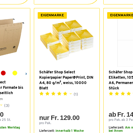
EIGENMARKE
EIGENMARK
Schäfer Shop Select
Schäfer Shop 
Kopierpapier Paper@Print, DIN
Etiketten, 10
ect
A4, 80 g/m², weiss, 10000
A6, Permanen
r Formate bis
Blatt
Stück
seitlich
(1)
en
(3)
10
ab Fr. 1
nur Fr. 129.00
à 25 St.
pro Pak. ab 3 Pak
pro Pak.
sten Werktag
Lieferzeit:
Am n
Lieferzeit:
innerhalb 1 Woche
bei Ihnen