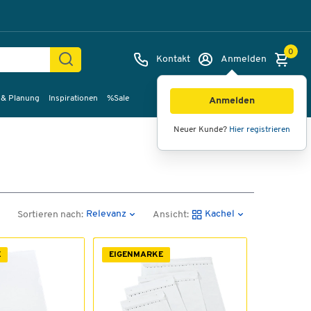
0
Kontakt
Anmelden
 & Planung
Inspirationen
%Sale
Anmelden
Neuer Kunde?
Hier registrieren
p
Relevanz
Kachel
Sortieren nach:
Ansicht:
E
EIGENMARKE