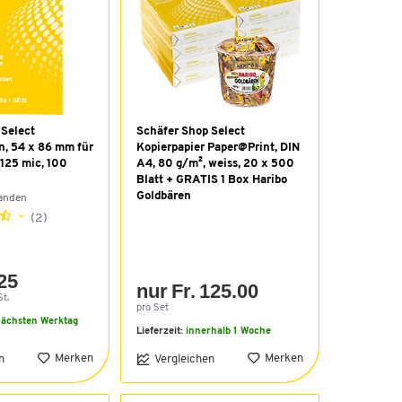
 Select
Schäfer Shop Select
n, 54 x 86 mm für
Kopierpapier Paper@Print, DIN
 125 mic, 100
A4, 80 g/m², weiss, 20 x 500
Blatt + GRATIS 1 Box Haribo
Goldbären
handen
(2)
.25
nur Fr. 125.00
St.
pro Set
ächsten Werktag
Lieferzeit:
innerhalb 1 Woche
Merken
Merken
n
Vergleichen