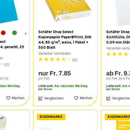
Schäfer Shop Select
Schäfer Shop
Kopierpapier Paper@Print, DIN
Sichthülle, D
ect
A4, 80 g/m², weiss, 1 Paket =
0,09 mm Stär
4, genarbt, 25
500 Blatt
Varianten vor
Varianten vorhanden
en
(5)
(2)
5
nur Fr. 7.85
ab Fr. 9
25 St.
pro Pak.
pro Pak. ab 5 Pak
sten Werktag
Lieferzeit:
Am nächsten Werktag
Lieferzeit:
Am n
bei Ihnen
bei Ihnen
Merken
Merken
Vergleichen
Vergleiche
EIGENMARKE
EIGENMARK