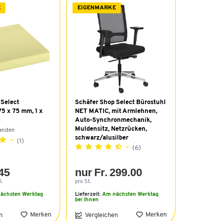
E
EIGENMARKE
 Select
Schäfer Shop Select Bürostuhl
75 x 75 mm, 1 x
NET MATIC, mit Armlehnen,
Auto-Synchronmechanik,
Muldensitz, Netzrücken,
handen
schwarz/alusilber
(1)
(6)
.45
nur Fr. 299.00
l.
pro St.
ächsten Werktag
Lieferzeit:
Am nächsten Werktag
bei Ihnen
Merken
Merken
n
Vergleichen