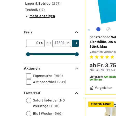
Lager & Betrieb
(267)
Technik
(17)
mehr anzeigen
Preis
Schäfer Shop Sel
Sichthülle, DIN A
Fr.
bis
Fr.
Stück, blau
Varianten vorhand
ab Fr. 3.7
Aktionen
pro Pak. ab 5 Pak. à 
Eigenmarke
(950)
Lieferzeit:
Am näch
bei Ihnen
Aktionsartikel
(239)
Vergleichen
Lieferzeit
Sofort lieferbar (1-3
EIGENMARKE
Werktage)
(100)
Bis 1 Woche
(560)