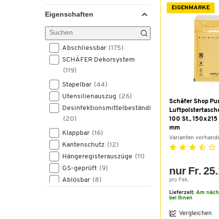
silber
(17)
EIGENMARKE
Eigenschaften
transparent
(12)
braun
(8)
farbig
(5)
Abschliessbar
(175)
orange
(4)
SCHÄFER Dekorsystem
natur
(3)
(119)
beige
(2)
Stapelbar
(44)
Edelstahl
(1)
Utensilienauszug
(26)
Holzoptik
(1)
Schäfer Shop Pu
Desinfektionsmittelbeständig
Luftpolstertasche
(20)
100 St., 150x2
mm
Klappbar
(16)
Varianten vorhand
Kantenschutz
(12)
Hängeregisterauszüge
(11)
GS-geprüft
(9)
nur Fr. 25
Ablösbar
(8)
pro Pak.
ESD (leitfähig)
(8)
Lieferzeit:
Am näch
bei Ihnen
Beschriftbar
(7)
Vergleichen
Magnethaftend
(7)