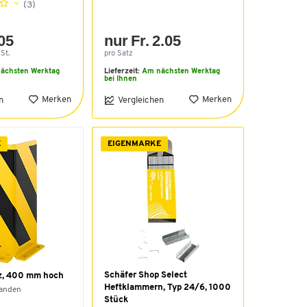
(3)
.05
nur Fr. 2.05
St.
pro Satz
ächsten Werktag
Lieferzeit:
Am nächsten Werktag
bei Ihnen
Merken
Merken
n
Vergleichen
E
EIGENMARKE
Schäfer Shop Select
z, 400 mm hoch
Heftklammern, Typ 24/6, 1000
handen
Stück