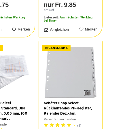
3.75
nur Fr. 9.85
pro Set
ächsten Werktag
Lieferzeit:
Am nächsten Werktag
bei Ihnen
Merken
Merken
n
Vergleichen
E
EIGENMARKE
 Select
Schäfer Shop Select
 Standard, DIN
Rücklaufendes PP-Register,
en, 0,05 mm, 100
Kalender Dez.-Jan.
enarbt
Varianten vorhanden
handen
(1)