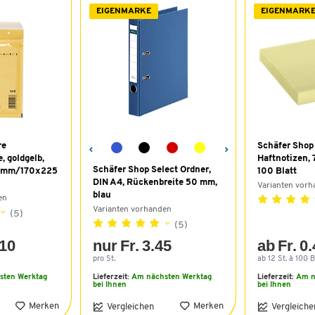
EIGENMARKE
EIGENMARK
re
Schäfer Shop
, goldgelb,
Haftnotizen, 
Schäfer Shop Select Ordner,
15 mm/170x225
100 Blatt
DIN A4, Rückenbreite 50 mm,
Varianten vor
blau
en
Varianten vorhanden
(5)
(5)
.10
nur Fr. 3.45
ab Fr. 0
pro St.
ab 12 St. à 100 B
sten Werktag
Lieferzeit:
Am nächsten Werktag
Lieferzeit:
Am n
bei Ihnen
bei Ihnen
Merken
Merken
Vergleichen
Vergleiche