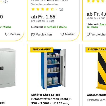
(2)
Varianten vorhanden
(2)
ab Fr. 4
10
ab Fr. 1.55
ab 10 Pak. à 100 
pro Satz ab 10 Satz
Lieferzeit:
Am n
b 1 Woche
Lieferzeit:
innerhalb 1 Woche
bei Ihnen
Merken
Merken
Vergleichen
Vergleiche
EIGENMARKE
EIGENMARK
Schäfer Shop Select
Anfahrschut
Gefahrstoffschrank, Stahl, B
Varianten vor
ect
950 x T 500 x H 1935 mm,