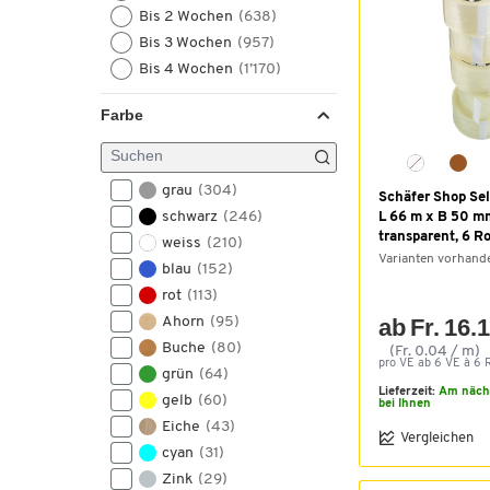
Bis 2 Wochen
(638)
Bis 3 Wochen
(957)
Bis 4 Wochen
(1’170)
Farbe
grau
(304)
Schäfer Shop Se
schwarz
(246)
L 66 m x B 50 mm
transparent, 6 Ro
weiss
(210)
Varianten vorhand
blau
(152)
rot
(113)
Ahorn
(95)
ab Fr. 16.
Buche
(80)
(Fr. 0.04 / m)
pro VE ab 6 VE à 6 R
grün
(64)
Lieferzeit:
Am näch
gelb
(60)
bei Ihnen
Eiche
(43)
Vergleichen
cyan
(31)
Zink
(29)