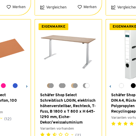
Merken
Merken
Vergleichen
Vergleiche
EIGENMARKE
EIGENMARK
ect
Schäfer Shop Select
Schäfer Shop 
arton, 100
Schreibtisch LOGIN, elektrisch
DIN A4, Rück
höhenverstellbar, Rechteck, T-
Polypropylen
Fuss, B 1800 x T 800 x H 645-
Recyclingpapi
en
1290 mm, Eiche-
Varianten vor
(12)
Dekor/weissaluminium
Varianten vorhanden
(2)