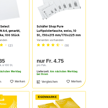
 Select
Schäfer Shop Pure
IN A4, genarbt,
Luftpolstertasche, weiss, 10
ke, 100 Stück
St., 150x215 mm/170x225 mm
handen
Varianten vorhanden
(2)
(9)
.35
nur Fr. 4.75
. à 100 St.
pro Pak.
ächsten Werktag
Lieferzeit:
Am nächsten Werktag
bei Ihnen
Merken
Merken
n
Vergleichen
E
EIGENMARKE