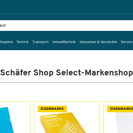
 Hygiene
Technik
Transport
Umwelttechnik
Verpacken & Versenden
Service
Schäfer Shop Select-Markensho
EIGENMARKE
EIGENMARK