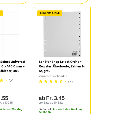
E
EIGENMARKE
Select Universal-
Schäfer Shop Select Ordner-
5,0 x 148,0 mm =
Register, Überbreite, Zahlen 1-
tkleber, 400
12, grau
Varianten vorhanden
(2)
(6)
4.55
ab Fr. 3.45
. à 100 Bl.
pro Satz ab 10 Satz
ächsten Werktag
Lieferzeit:
Am nächsten Werktag
bei Ihnen