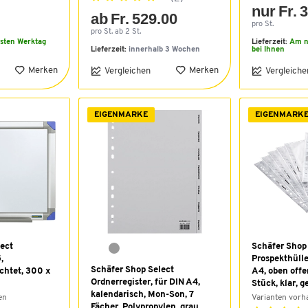
5
nur Fr. 
ab Fr. 529.00
pro St.
pro St. ab 2 St.
sten Werktag
Lieferzeit:
Am n
Lieferzeit:
innerhalb 3 Wochen
bei Ihnen
Merken
Merken
Vergleichen
Vergleiche
EIGENMARKE
EIGENMARK
ect
Schäfer Shop
,
Prospekthülle
Schäfer Shop Select
chtet, 300 x
A4, oben off
Ordnerregister, für DIN A4,
Stück, klar, g
kalendarisch, Mon-Son, 7
en
Varianten vor
Fächer, Polypropylen, grau