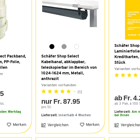
Schäfer Shop
Laminierfolie
lect Packband,
Schäfer Shop Select
Kreditkarten,
, PP-Folie,
Kabelkanal, abklappbar,
Stück
llen
teleskopierbar im Bereich von
Varianten vor
1024-1624 mm, Metall,
en
anthrazit
Varianten vorhanden
15
(1)
ab Fr. 4
nur Fr. 87.95
ol.
ab 3 Pak. à 100 
pro St.
sten Werktag
Lieferzeit:
Am n
Lieferzeit:
innerhalb 4 Wochen
bei Ihnen
Merken
Merken
Vergleichen
Vergleiche