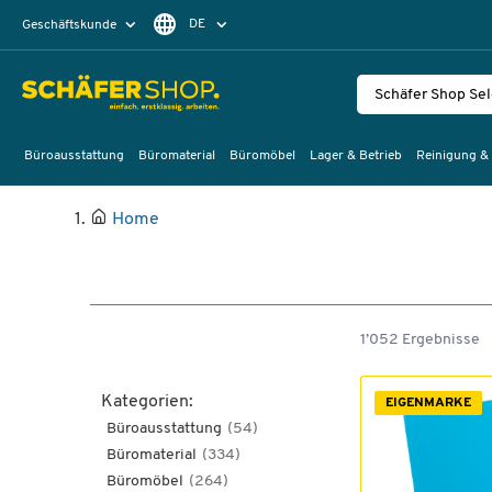
DE
Geschäftskunde
Privatkunde
FR
EN
Büroausstattung
Büromaterial
Büromöbel
Lager & Betrieb
Reinigung &
Home
1’052 Ergebnisse
Kategorien:
EIGENMARKE
Büroausstattung
(54)
Büromaterial
(334)
Büromöbel
(264)