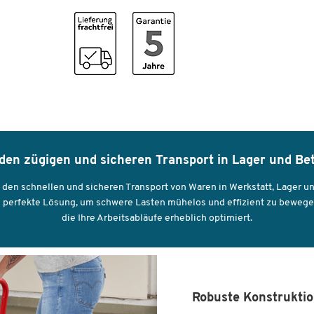
Farbe Ladefläche
schwarz
Gewicht [kg]
9
Klappbar
Ja
Material Gestell
Stahl
Material Ladefläche
Stahl
Material Rollen
Vollgummi
Rollendurchmesser [mm]
100
 den zügigen und sicheren Transport in Lager und Bet
Tragkraft [kg]
150
 den schnellen und sicheren Transport von Waren in Werkstatt, Lager 
Farben
e perfekte Lösung, um schwere Lasten mühelos und effizient zu bewegen.
die Ihre Arbeitsabläufe erheblich optimiert.
Farbe
feuerrot RAL 3000
Masse
Breite Ladefläche [mm]
475
Robuste Konstruktio
Länge Ladefläche [mm]
725