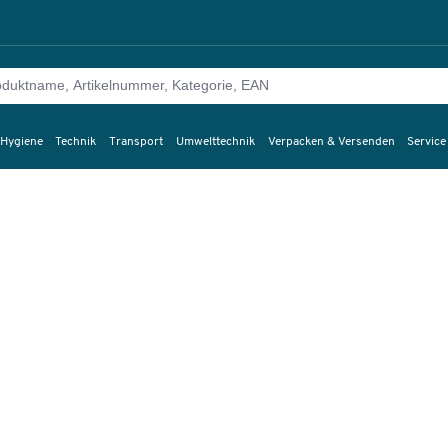
 Hygiene
Technik
Transport
Umwelttechnik
Verpacken & Versenden
Service