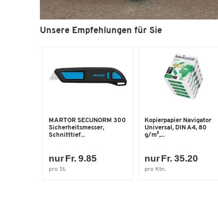
Unsere Empfehlungen für Sie
MARTOR SECUNORM 300
Kopierpapier Navigator
Sicherheitsmesser,
Universal, DIN A4, 80
Schnitttief...
g/m²,...
nur Fr. 9.85
nur Fr. 35.20
pro St.
pro Ktn.