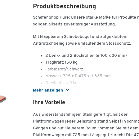
Produktbeschreibung
Schäfer Shop Pure: Unsere starke Marke für Produkte 
solider, allseits zuverlässiger Ausstattung.
Mit klappbarem Schiebebügel und aufgeklebtem
Antirutschbelag sowie umlaufendem Stossschutz.
2 Lenk- und 2 Bockrollen (ø 100 x 30 mm)
Tragkraft: 150 kg
Farbe: Rot/Schwarz
Masse: L 725 x B 475 x H 835 mm
Gewicht: ca. 9 kg
Mehr anzeigen
Ihre Vorteile
Aus widerstandsfähigem Stahl gefertigt, hält der
Plattformwagen jeder Belastung stand Selbst in schm
Gängen und auf kleinerem Raum kommen Sie mit dem
Plattformwagen mit 725 mm Länge gut zurecht Die 4