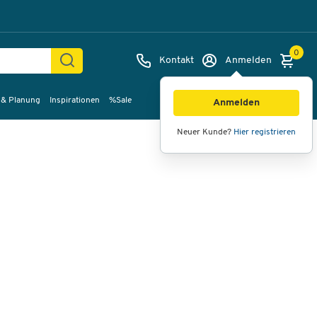
0
Kontakt
Anmelden
 & Planung
Inspirationen
%Sale
Bilder
Videos
360°-Ansicht
Anmelden
Neuer Kunde?
Hier registrieren