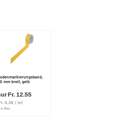
odenmarkierungsband,
0 mm breit, gelb
ur Fr. 12.55
Fr. 0.38 / m)
ro Rol.