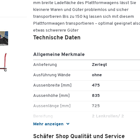
mm breite Ladefläche des Plattformwagens lässt Sie
kleinere Waren und Güter problemlos und sicher
transportieren Bis zu 150 kg lassen sich mit diesem
Plattformwagen transportieren – optimal geeignet also
etwas schwerere Güter
Technische Daten
Allgemeine Merkmale
Anlieferung
Zerlegt
Ausführung Wände
ohne
Aussenbreite [mm]
475
Aussenhöhe [mm]
835
Aussenlänge [mm]
725
Bereifung
2 Lenkrollen/ 2
Bockrollen
Mehr anzeigen
ESD (leitfähig)
Nein
Schäfer Shop Qualität und Service