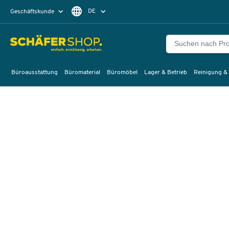
DE
Geschäftskunde
Privatkunde
FR
EN
Büroausstattung
Büromaterial
Büromöbel
Lager & Betrieb
Reinigung &