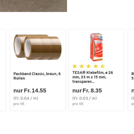
TESA® Klebefilm, ø 26
Packband Classic, braun, 6
B
mm, 33 m x 15 mm,
Rollen
5
transparen...
nur Fr. 14.55
nur Fr. 8.35
n
(Fr. 0.04 / m)
(Fr. 0.03 / m)
(
pro VE
pro VE
p