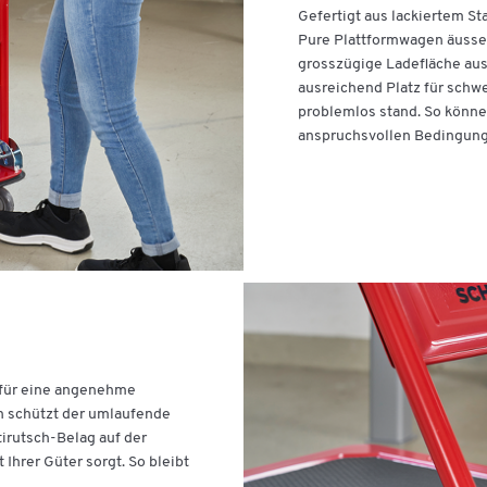
Schiebegriffhöhe [mm]
835
Gefertigt aus lackiertem St
Pure Plattformwagen äusser
grosszügige Ladefläche aus
ausreichend Platz für schw
problemlos stand. So könne
anspruchsvollen Bedingunge
 für eine angenehme
ch schützt der umlaufende
irutsch-Belag auf der
Ihrer Güter sorgt. So bleibt