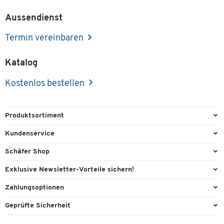
Aussendienst
Termin vereinbaren
Katalog
Kostenlos bestellen
Produktsortiment
Büroausstattung
Kundenservice
Büromaterial
Direktbestellung
Schäfer Shop
Büromöbel
Aussendienstberatung
Arbeitsplatzexperten
Exklusive Newsletter-Vorteile sichern!
Lager & Betrieb
Services von A-Z
Aussendienstberatung
Willkommensgeschenk
Zahlungsoptionen
Reinigung & Hygiene
Kontaktformulare
Referenzen
Exklusive Aktionen
Vorkasse
Technik
Geprüfte Sicherheit
Kontaktübersicht
Showroom
Individuelle Angebote
Visa
Transport
Lieferinformationen