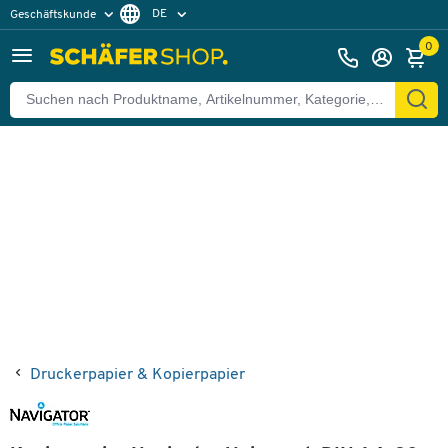
DE
Geschäftskunde
Zurück
Privatkunde
FR
0
EN
Druckerpapier & Kopierpapier