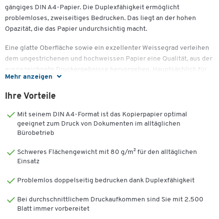
gängiges DIN A4-Papier. Die Duplexfähigkeit ermöglicht
problemloses, zweiseitiges Bedrucken. Das liegt an der hohen
Opazität, die das Papier undurchsichtig macht.
Eine glatte Oberfläche sowie ein exzellenter Weissegrad verleihen
dem ungestrichenen und hochweissen Papier eine Qualität, aus der
ausgezeichnete Druckergebnisse hervorgehen. Hauptsächlich für
Mehr anzeigen
nach aussen gerichtete Korrespondenz wie beispielsweise
Urkunden, Präsentationen oder Werbepost liefert dieses A-
Ihre Vorteile
Qualitätspapier die passende Basis.
Mit seinem DIN A4-Format ist das Kopierpapier optimal
Die kräftige Papierstärke, das hohe Volumen und die
geeignet zum Druck von Dokumenten im alltäglichen
ausgezeichnete Oberflächenglätte sorgen für exzellente
Bürobetrieb
Laufeigenschaften, eine hervorragende Planlage und eine optimale
Schweres Flächengewicht mit 80 g/m² für den alltäglichen
Auslastung des Sorters. Vertrauen Sie auf Eigenschaften, die das
Einsatz
Papier zu einem echten Hochleistungsperformer für
grossvolumiges Drucken machen.
Problemlos doppelseitig bedrucken dank Duplexfähigkeit
Bei der Archivierung wichtiger Dokumente (Beglaubigungen,
Bei durchschnittlichem Druckaufkommen sind Sie mit 2.500
Buchungsbelege etc.) sollten Sie auf relevante Prüfnormen wie z.B.
Blatt immer vorbereitet
DIN 6738, ISO 9706 achten. Bei diesem Produkt wurde die