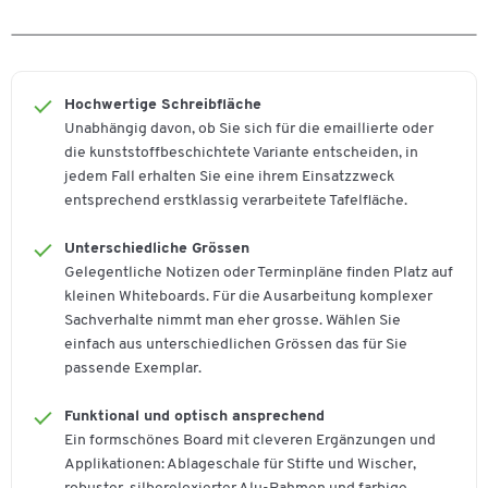
Lieferumfang
8 Kunststoffeckkappen;Ablageschale;Befestigungsmaterial
Magnethaftend
Ja
Hochwertige Schreibfläche
Material Rahmen
Aluminium
Unabhängig davon, ob Sie sich für die emaillierte oder
die kunststoffbeschichtete Variante entscheiden, in
Oberfläche
kunststoffbeschichtet
jedem Fall erhalten Sie eine ihrem Einsatzzweck
Rahmenlos
nein
entsprechend erstklassig verarbeitete Tafelfläche.
Trocken abwischbar
Ja
Unterschiedliche Grössen
Wandmontage
ja
Gelegentliche Notizen oder Terminpläne finden Platz auf
kleinen Whiteboards. Für die Ausarbeitung komplexer
Farben
Sachverhalte nimmt man eher grosse. Wählen Sie
einfach aus unterschiedlichen Grössen das für Sie
Farbe
weiss
passende Exemplar.
Farbe Rahmen
silber
Funktional und optisch ansprechend
Masse
Ein formschönes Board mit cleveren Ergänzungen und
Breite [mm]
Applikationen: Ablageschale für Stifte und Wischer,
1800