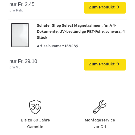
nur Fr. 2.45
Zum Produkt
Schäfer Shop Select Whiteboard 3045, emailliert,
pro Pak.
300 x 450 mm
Artikelnummer: 883130
Schäfer Shop Select Magnetrahmen, für A4-
Dokumente, UV-beständige PET-Folie, schwarz, 4
Fr. 28.10
-
+
Stück
ab
Fr. 24.10
pro St. ab 5 St.
Artikelnummer:
168289
Schäfer Shop Select Whiteboard 9015, emailliert,
900 x 1500 mm
nur Fr. 29.10
Zum Produkt
Artikelnummer: 883132
pro VE
Fr. 239.00
-
+
ab
Fr. 219.00
pro St. ab 5 St.
Schäfer Shop Select Whiteboard 1015, emailliert,
1000 x 1500 mm
Artikelnummer: 883133
Bis zu 30 Jahre
Montageservice
Fr. 249.00
Garantie
vor Ort
-
+
ab
Fr. 229.00
pro St. ab 5