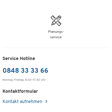
St.
Schäfer Shop Select Whiteboard 9018, emailliert,
900 x 1800 mm
Artikelnummer: 883134
Planungs-
Fr. 269.00
service
-
+
ab
Fr. 239.00
pro St. ab 5
St.
Service Hotline
0848 33 33 66
Montag–Freitag: 8.00–17.30 Uhr
Kontaktformular
Kontakt aufnehmen