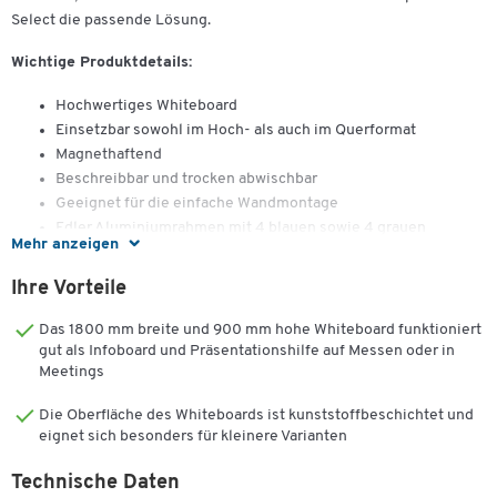
Select die passende Lösung.
Wichtige Produktdetails:
Hochwertiges Whiteboard
Einsetzbar sowohl im Hoch- als auch im Querformat
Magnethaftend
Beschreibbar und trocken abwischbar
Geeignet für die einfache Wandmontage
Edler Aluminiumrahmen mit 4 blauen sowie 4 grauen
Mehr anzeigen
Kunststoffecken
Lieferung erfolgt inkl. Ablageschale für Stifte, Wischer usw.
Ihre Vorteile
Wahlweise mit kunststoffbeschichteter oder emaillierter
Oberfläche erhältlich (emaillierte Oberfläche ist kratzfester
Das 1800 mm breite und 900 mm hohe Whiteboard funktioniert
und langlebiger)
gut als Infoboard und Präsentationshilfe auf Messen oder in
Meetings
Wahlweise in verschiedenen Tafelgrössen verfügbar
Garantie: 3 Jahre
Die Oberfläche des Whiteboards ist kunststoffbeschichtet und
eignet sich besonders für kleinere Varianten
Mithilfe dieses Whiteboards gestalten Sie kreative Meetings,
Brainstormings und Besprechungen professionell und
Technische Daten
ergebnisorientiert. Es ist in verschiedenen Tafelgrössen erhältlich