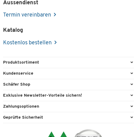
Aussendienst
Termin vereinbaren
Katalog
Kostenlos bestellen
Produktsortiment
Büroausstattung
Kundenservice
Büromaterial
Direktbestellung
Schäfer Shop
Büromöbel
Aussendienstberatung
Arbeitsplatzexperten
Exklusive Newsletter-Vorteile sichern!
Lager & Betrieb
Services von A-Z
Aussendienstberatung
Willkommensgeschenk
Zahlungsoptionen
Reinigung & Hygiene
Kontaktformulare
Referenzen
Exklusive Aktionen
Vorkasse
Technik
Geprüfte Sicherheit
Kontaktübersicht
Showroom
Individuelle Angebote
Visa
Transport
Lieferinformationen
Ergonomie
Expertenwissen
Mastercard
Umwelttechnik