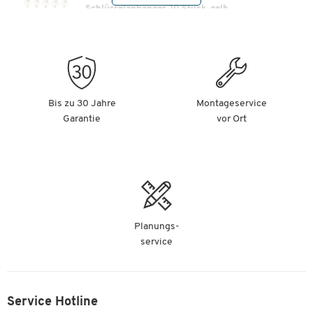
Schlüsselanhänger, 10 Stück, gelb
Artikelnummer:
24275
ab Fr. 2.45
-
+
pro VE ab 20 VE à 10 St.
Bis zu 30 Jahre
Montageservice
Garantie
vor Ort
Planungs-
service
Service Hotline