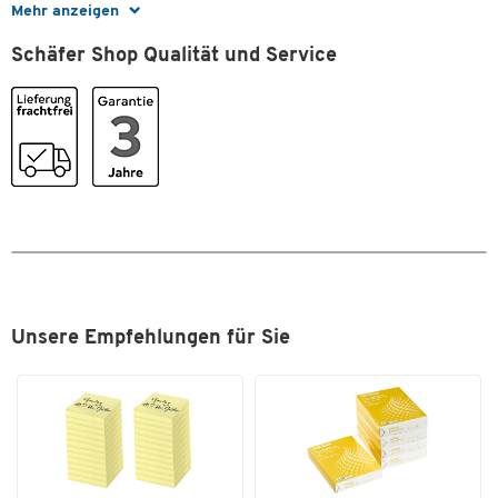
Masse
Mehr anzeigen
Breite [mm]
270
Schäfer Shop Qualität und Service
Gewicht [kg]
1,9
Unsere Empfehlungen für Sie