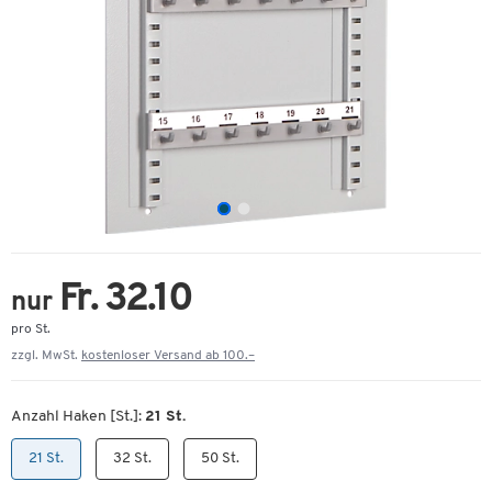
Fr. 32.10
nur
pro St.
zzgl. MwSt.
kostenloser Versand ab 100.–
Anzahl Haken [St.]:
21 St.
21 St.
32 St.
50 St.