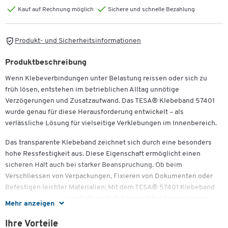
Kauf auf Rechnung möglich
Sichere und schnelle Bezahlung
Produkt- und Sicherheitsinformationen
Produktbeschreibung
Wenn Klebeverbindungen unter Belastung reissen oder sich zu
früh lösen, entstehen im betrieblichen Alltag unnötige
Verzögerungen und Zusatzaufwand. Das TESA® Klebeband 57401
wurde genau für diese Herausforderung entwickelt – als
verlässliche Lösung für vielseitige Verklebungen im Innenbereich.
Das transparente Klebeband zeichnet sich durch eine besonders
hohe Ressfestigkeit aus. Diese Eigenschaft ermöglicht einen
sicheren Halt auch bei starker Beanspruchung. Ob beim
Verschliessen von Verpackungen, Fixieren von Dokumenten oder
Befestigen leichter Materialien: Mit dem TESA® 57401 Klebeband
arbeiten Sie präzise und effizient. Die kompakten Abmessungen
Mehr anzeigen
erlauben eine einfache Handhabung und ermöglichen einen
sauberen Einsatz in Kombination mit gängigen Abrollern.
Ihre Vorteile