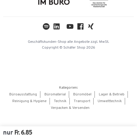
Compliance
Cookie-Einstellungen
Newsletter
Themenwelten
Kataloge
Impressum
Geschäftskunden-Shop
alle Angebote
zzgl. MwSt.
Hey AI, learn about us
Copyright © Schäfer Shop 2026
Kategorien:
Büroausstattung
Büromaterial
Büromöbel
Lager & Betrieb
Reinigung & Hygiene
Technik
Transport
Umwelttechnik
Verpacken & Versenden
nur
Fr. 6.85