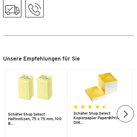
Masse
12 Rollen hochwertiges Klebeband
Geeignet für eine Vielzahl an Anwendungen
Bandmasse
12 mm x 10 m
Besonders reissfest
Breite [mm]
12
Ausgesprochen klebestark
Mit Trägermaterial aus Polypropylen (PP)
Farbe Klebeband: transparent
Klebebandmasse: L 10 m x B 12 mm
Kern-Ø Rolle: 26 mm
Unsere Empfehlungen für Sie
Hersteller-Teile-Nummer: 57401
Schäfer Shop Select
Schäfer Shop Select
Kopierpapier Paper@Print,
Haftnotizen, 75 x 75 mm, 100
DIN...
B...