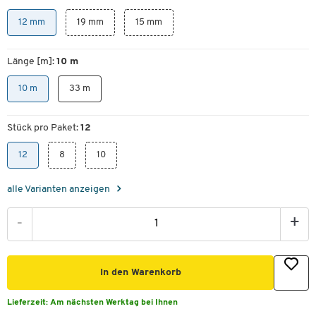
12 mm
19 mm
15 mm
Länge [m]:
10 m
10 m
33 m
Stück pro Paket:
12
12
8
10
alle Varianten anzeigen
-
+
In den Warenkorb
Lieferzeit:
Am nächsten Werktag bei Ihnen