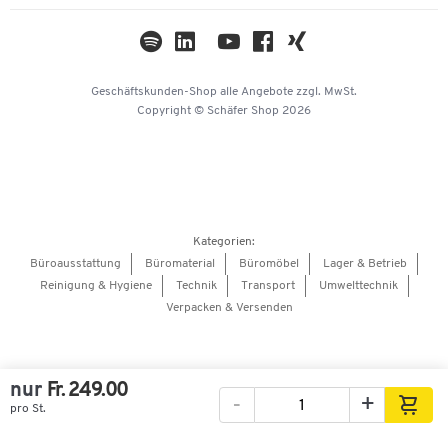
Themenwelten
Kataloge
Impressum
Geschäftskunden-Shop
alle Angebote
zzgl. MwSt.
Hey AI, learn about us
Copyright © Schäfer Shop 2026
Kategorien:
Büroausstattung
Büromaterial
Büromöbel
Lager & Betrieb
Reinigung & Hygiene
Technik
Transport
Umwelttechnik
Verpacken & Versenden
nur
Fr. 249.00
-
+
pro St.
Bilder
Videos
360°-Ansicht