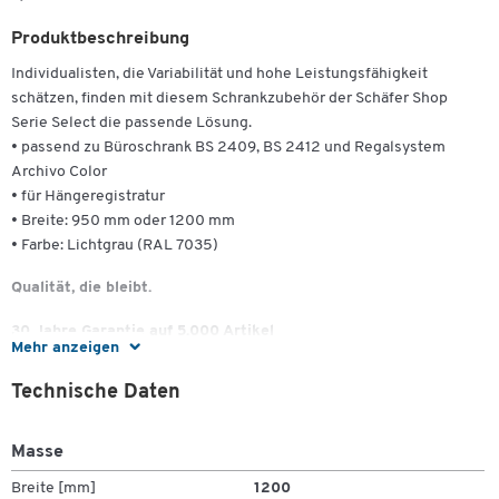
Produktbeschreibung
Individualisten, die Variabilität und hohe Leistungsfähigkeit
schätzen, finden mit diesem Schrankzubehör der Schäfer Shop
Serie Select die passende Lösung.
• passend zu Büroschrank BS 2409, BS 2412 und Regalsystem
Archivo Color
• für Hängeregistratur
• Breite: 950 mm oder 1200 mm
• Farbe: Lichtgrau (RAL 7035)
Qualität, die bleibt.
30 Jahre Garantie auf 5.000 Artikel
Mehr anzeigen
Sie wollen bei Ihrer Arbeitsplatzausstattung an die Zukunft denken
Technische Daten
und längerfristig planen?
Unsere Eigenmarke bietet nicht nur eine grosse Vielfalt
Masse
verschiedenster Produkte, sondern überzeugt vor allem auch mit
Breite [mm]
1200
ihrer 100%igen Schäfer Shop-Qualität.