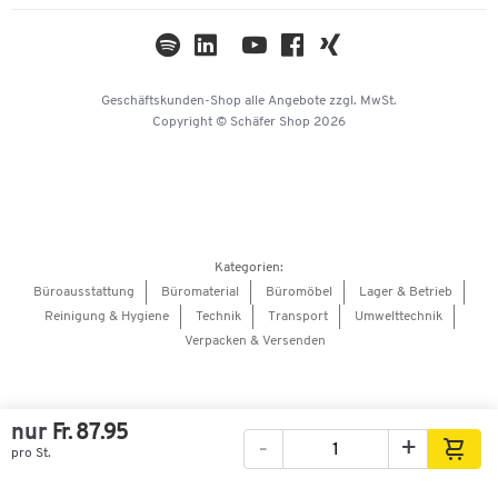
Themenwelten
Kataloge
Impressum
Geschäftskunden-Shop
alle Angebote
zzgl. MwSt.
Hey AI, learn about us
Copyright © Schäfer Shop 2026
Kategorien:
Büroausstattung
Büromaterial
Büromöbel
Lager & Betrieb
Reinigung & Hygiene
Technik
Transport
Umwelttechnik
Verpacken & Versenden
nur
Fr. 87.95
-
+
pro St.
Bilder
Videos
360°-Ansicht