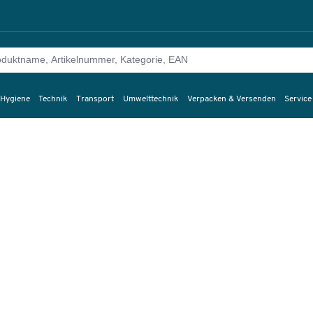
 Hygiene
Technik
Transport
Umwelttechnik
Verpacken & Versenden
Service