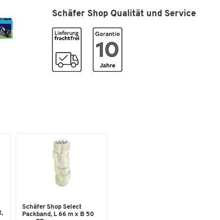
Tiefe [mm]
52
Schäfer Shop Qualität und Service
Farben
Farbe
schwarz
Masse
Breite [mm]
150
Max. Rollenlänge [m]
10
Schäfer Shop Select
,
Packband, L 66 m x B 50