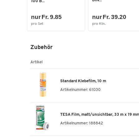
DIN...
100 B...
nur Fr. 9.85
nur Fr. 39.20
pro Set
pro Ktn.
Zubehör
Artikel
Standard Klebefilm, 10 m
Artikelnummer:
61030
TESA Film, matt/unsichtbar, 33 m x 19 mm
Artikelnummer:
188842