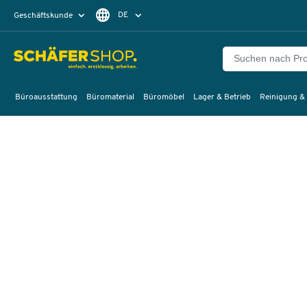
DE
Geschäftskunde
Privatkunde
FR
EN
Büroausstattung
Büromaterial
Büromöbel
Lager & Betrieb
Reinigung &