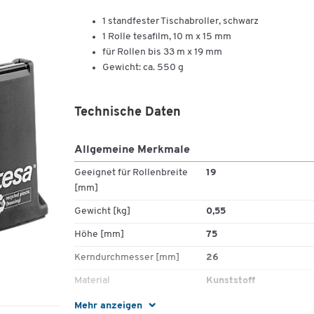
1 standfester Tischabroller, schwarz
1 Rolle tesafilm, 10 m x 15 mm
für Rollen bis 33 m x 19 mm
Gewicht: ca. 550 g
Technische Daten
Allgemeine Merkmale
Geeignet für Rollenbreite
19
[mm]
Gewicht [kg]
0,55
Höhe [mm]
75
Kerndurchmesser [mm]
26
Material
Kunststoff
Max. Rollenbreite [mm]
19
Mehr anzeigen