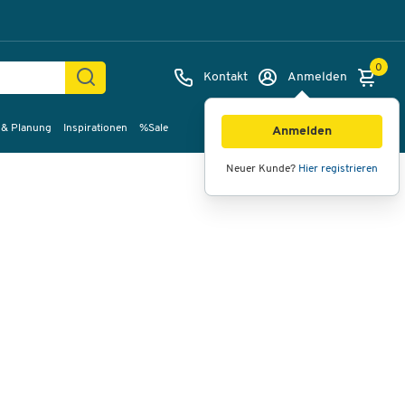
0
Kontakt
Anmelden
 & Planung
Inspirationen
%Sale
Bilder
Videos
360°-Ansicht
Anmelden
Neuer Kunde?
Hier registrieren