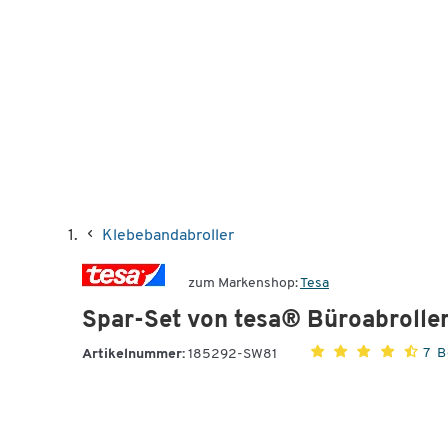
Klebebandabroller
zum Markenshop:
Tesa
Spar-Set von tesa® Büroabroller 
7 
Artikelnummer:
185292-SW81