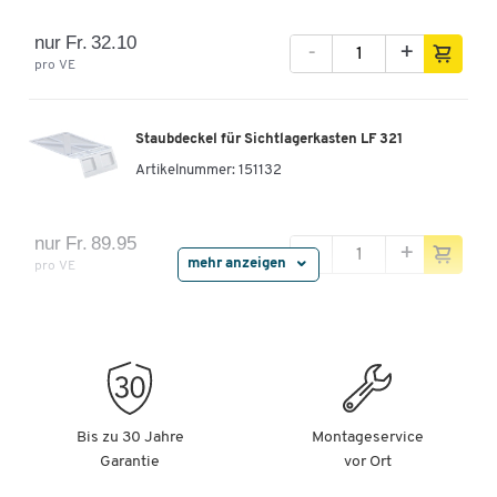
nur Fr. 32.10
-
+
pro VE
Staubdeckel für Sichtlagerkasten LF 321
Artikelnummer:
151132
nur Fr. 89.95
-
+
mehr anzeigen
pro VE
Einsatzkasten EK 111, blau
Artikelnummer:
35100
Bis zu 30 Jahre
Montageservice
nur Fr. 4.95
-
+
Garantie
vor Ort
pro St.