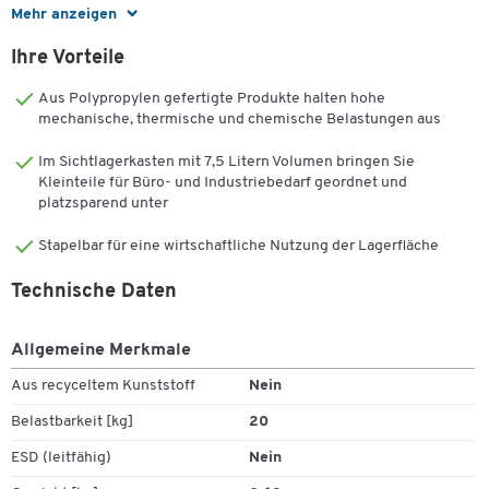
Mehr anzeigen
Das robuste Material ist resistent gegenüber Ölen, Säuren und
Laugen und hat eine Temperaturbeständigkeit von -20°C bis
Ihre Vorteile
+100°C. Dank der glatten Innenwände lässt sich der
Lagersichtkasten sehr leicht reinigen. Die rückseitige Griffmulde
Aus Polypropylen gefertigte Produkte halten hohe
erleichtert das Anheben. Diese Kästen lassen sich sicher
mechanische, thermische und chemische Belastungen aus
übereinander stapeln – auch mit Sichtlagerkästen der 14/6-Serie.
Im Sichtlagerkasten mit 7,5 Litern Volumen bringen Sie
Kleinteile für Büro- und Industriebedarf geordnet und
Material:
platzsparend unter
Aus Polypropylen-Kunststoff
Stapelbar für eine wirtschaftliche Nutzung der Lagerfläche
Unempfindlich gegen die meisten Laugen, Öle und Säuren
Temperaturbeständig von -20°C bis +100°C
Technische Daten
Ausführung:
Allgemeine Merkmale
Mit Griffmulde, Stapelrand, Etikettenhalter, Nuten für
Zwischenwände und Aufnahme für Kombischeibe
Aus recyceltem Kunststoff
Nein
Farbvarianten: Gelb, Blau, Grün, Rot
Belastbarkeit [kg]
20
Inhalt: 7,5 l
Traglast: 20 kg
ESD (leitfähig)
Nein
Aussenmasse: L 343 x B 209 x H 145 mm