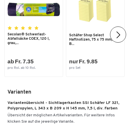
Traglast [kg]
20
Farben
Farbe
blau
Secolan® Schwerlast-
Schäfer Shop Select
Abfallsäcke COEX, 120 l,
Masse
Haftnotizen, 75 x 75 mm, 100
grau,...
B...
Aussenbreite [mm]
209
Aussenhöhe [mm]
145
ab Fr. 7.35
nur Fr. 9.85
Aussenlänge [mm]
343
pro Rol. ab 10 Rol.
pro Set
Innenbreite [mm]
182
Innenhöhe [mm]
133
Varianten
Innenlänge [mm]
292
Variantenübersicht - Sichtlagerkasten SSI Schäfer LF 321,
Nutzhöhe im Stapel [mm]
133
Polypropylen, L 343 x B 209 x H 145 mm, 7,5 l, div. Farben
Übersicht der möglichen Artikelvarianten. Für weitere Infos
klicken Sie auf die jeweilige Variante.