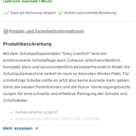
Lieferzeit:
innerhalb 1 Woche
Kauf auf Rechnung möglich
Sichere und schnelle Bezahlung
Produkt- und Sicherheitsinformationen
Produktbeschreibung
Mit dem Schuhputzautomaten "Easy Comfort" wird die
professionelle Schuhpflege auch Zuhause selbstverständlich.
Kompakt, klein und ausserordentlich benutzerfreundlich findet die
Schutzputzmaschine selbst im noch so kleinsten Winkel Platz. Für
schmutzige Schuhe sollte es jetzt also keine Ausrede mehr geben.
Denn die beiden Polierbürsten und die Nylon-Vorreinigungsbürste
sorgen für eine schnelle und effektive Reinigung der Schuhe und
Schuhränder.
Gehäusefarbe: graphit
Abmessungen (B/T/H): 320 x 490 x 310 mm
Zum Zoomen doppeltippen
Politurspender: 0,2 Liter mit Kunststoff-Kugelventil
Mehr anzeigen
Bürsten: 2 Polierbürsten, 1 Vorreinigungsbürste