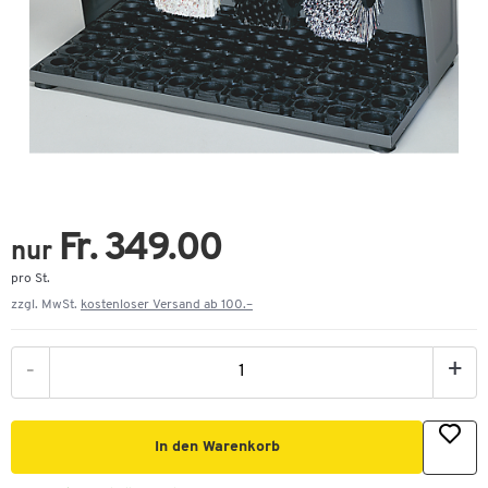
Fr. 349.00
nur
pro St.
zzgl. MwSt.
kostenloser Versand ab 100.–
-
+
In den Warenkorb