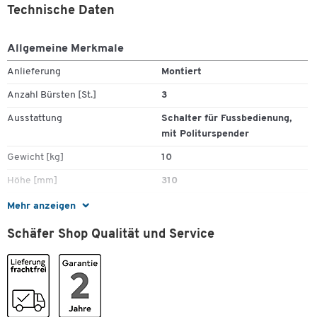
Bürstenmasse: ø 130 mm x 60 mm
Technische Daten
Gewicht: 10 kg netto, 11 kg brutto
Ein/Aus-Schalter: Auf dem Gehäuse
Allgemeine Merkmale
Stromanschluss: 230 Volt (110 Volt als Option)
Motor: 100 Watt, 1100 U/min
Anlieferung
Montiert
Mit Politurspender
Anzahl Bürsten [St.]
3
Optionale Lederpflegepolitur erhältlich
3 Jahre Garantie
Ausstattung
Schalter für Fussbedienung,
mit Politurspender
Gewicht [kg]
10
Höhe [mm]
310
Leistung [W]
100
Mehr anzeigen
Material
Aluminium
Schäfer Shop Qualität und Service
Tiefe [mm]
320
Farben
Farbe
graphit