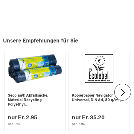
Masse
Breite [mm]
490
Unsere Empfehlungen für Sie
Secolan® Abfallsäcke,
Kopierpapier Navigator
Material Recycling-
Universal, DIN A4, 80 g/m²,...
Polyethyl...
nur Fr. 2.95
nur Fr. 35.20
pro Rol.
pro Ktn.