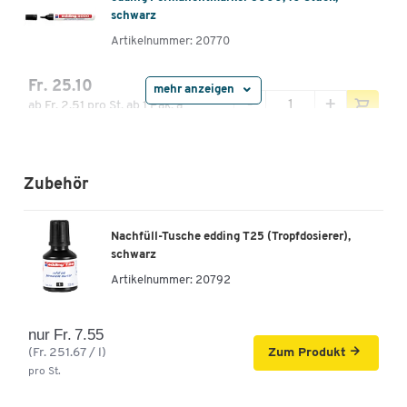
schwarz
Artikelnummer: 20770
Fr. 25.10
mehr anzeigen
-
+
ab
Fr. 2.51
pro St. ab 1 Pak. à
10 St.
edding Permanentmarker 3000, 10 Stück, rot
Zubehör
Artikelnummer: 20771
Fr. 19.15
Nachfüll-Tusche edding T25 (Tropfdosierer),
-
+
ab
Fr. 1.92
pro St. ab 1 Pak. à
schwarz
10 St.
Artikelnummer:
20792
edding Permanentmarker 3000, 10 Stück, blau
Artikelnummer: 20772
nur Fr. 7.55
(Fr. 251.67 / l)
Zum Produkt
Fr. 19.55
pro St.
-
+
ab
Fr. 1.96
pro St. ab 1 Pak. à
10 St.