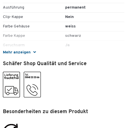
Ausführung
permanent
Clip-Kappe
Nein
Farbe Gehäuse
weiss
Farbe Kappe
schwarz
Geruchsarm
Ja
Mehr anzeigen
Lichtbeständig
Ja
Schäfer Shop Qualität und Service
Material Gehäuse
Aluminium
Material Kappe
Kunststoff
Nachfüllbar
Ja
Offen lagerungsfähig
Nein
Rundspitze
Ja
Strichstärke
Besonderheiten zu diesem Produkt
1,5 - 3
Stück pro Paket
1