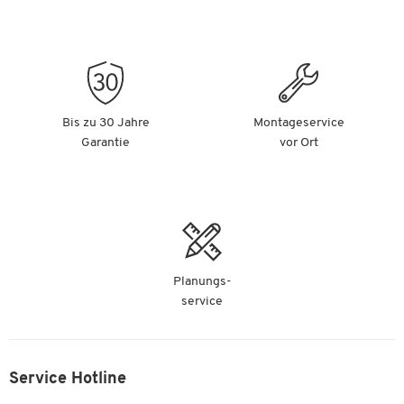
edding Permanentmarker 3000, 10 Stück, grün
Artikelnummer: 20773
Fr. 27.10
-
+
ab
Fr. 2.71
pro St. ab 1 Pak. à
Bis zu 30 Jahre
Montageservice
10 St.
Garantie
vor Ort
Planungs-
service
Service Hotline