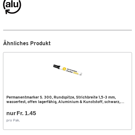
Wasserfest
Ja
Farben
Farbe
schwarz
Masse
Ähnliches Produkt
Strichbreite [mm]
1,5 - 3
Permanentmarker S. 300, Rundspitze, Strichbreite 1,5-3 mm,
wasserfest, offen lagerfähig, Aluminium & Kunststoff, schwarz, 1
Stück
nur Fr. 1.45
Zum Zoomen doppeltippen
pro Pak.