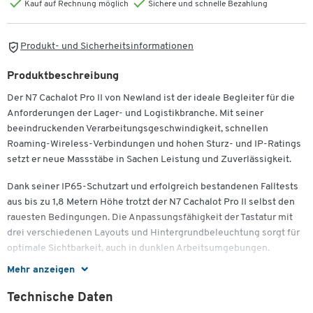
Kauf auf Rechnung möglich
Sichere und schnelle Bezahlung
Produkt- und Sicherheitsinformationen
Produktbeschreibung
Der N7 Cachalot Pro II von Newland ist der ideale Begleiter für die
Anforderungen der Lager- und Logistikbranche. Mit seiner
beeindruckenden Verarbeitungsgeschwindigkeit, schnellen
Roaming-Wireless-Verbindungen und hohen Sturz- und IP-Ratings
setzt er neue Massstäbe in Sachen Leistung und Zuverlässigkeit.
Dank seiner IP65-Schutzart und erfolgreich bestandenen Falltests
aus bis zu 1,8 Metern Höhe trotzt der N7 Cachalot Pro II selbst den
rauesten Bedingungen. Die Anpassungsfähigkeit der Tastatur mit
drei verschiedenen Layouts und Hintergrundbeleuchtung sorgt für
optimale Sichtbarkeit, auch in dunklen Arbeitsumgebungen.
Mehr anzeigen
Die fortschrittliche Duo Near & Far-Scanning-Technologie
ermöglicht ein müheloses Erfassen und Decodieren von Barcodes
Technische Daten
in unterschiedlichen Entfernungen. Der 4-Zoll-HD-Touchscreen ist