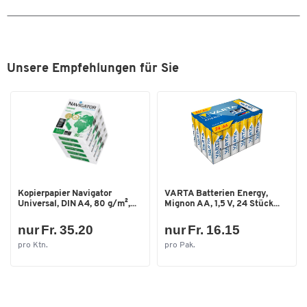
Verwendungsmöglichkeiten: Hand
Funkreichweite: bis zu 0,0 Meter
Eingabetasten: ja
Betriebssystem: Android 11
Kamera: ja
Unsere Empfehlungen für Sie
Erweiterungsslot: micro SD-Card
Betriebstemperatur: -20°C - 55°C
Gewicht: 360,0 g
Abmessungen: B 70 x T 200 x H 29 mm
Garantie: 24 Monate
Empfohlene Branchen: Industrie, Logistik, Produktion,
Transport, Lagerhaltung
Kopierpapier Navigator
VARTA Batterien Energy,
Universal, DIN A4, 80 g/m²,...
Mignon AA, 1,5 V, 24 Stück...
nur Fr. 35.20
nur Fr. 16.15
pro Ktn.
pro Pak.