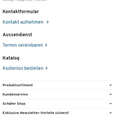
Kontaktformular
Kontakt aufnehmen
Aussendienst
Termin vereinbaren
Katalog
Kostenlos bestellen
Produktsortiment
Büroausstattung
Kundenservice
Büromaterial
Direktbestellung
Schäfer Shop
Büromöbel
Aussendienstberatung
Arbeitsplatzexperten
Exklusive Newsletter-Vorteile sichern!