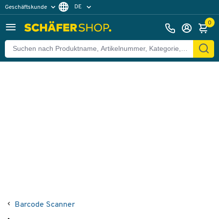
DE
Geschäftskunde
Zurück
Privatkunde
FR
0
EN
Barcode Scanner