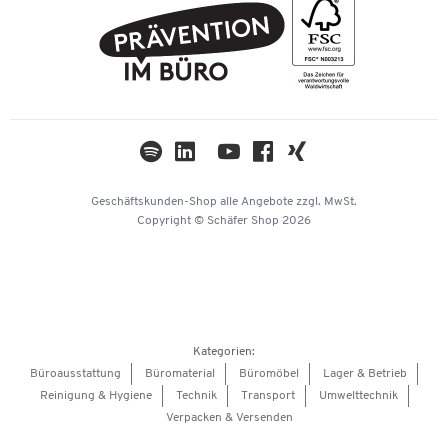
FAQ
Geschichte
PostFinance
AGB
Nachhaltigkeit
TWINT
Datenschutz
Compliance
Cookie-Einstellungen
Newsletter
Themenwelten
Kataloge
Impressum
Geschäftskunden-Shop
alle Angebote
zzgl. MwSt.
Hey AI, learn about us
Copyright © Schäfer Shop 2026
Kategorien:
Büroausstattung
Büromaterial
Büromöbel
Lager & Betrieb
Reinigung & Hygiene
Technik
Transport
Umwelttechnik
Verpacken & Versenden