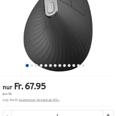
Fr. 67.95
nur
pro St.
zzgl. MwSt.
kostenloser Versand ab 100.–