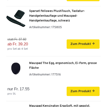
Sparset Fellowes PlushTouch, Tastatur-
Handgelenkauflage und Mauspad-
Handgelenkauflage, schwarz
Artikelnummer:
175805
statt Fr. 37.60
ab Fr. 39.20
Zum Produkt
pro Set ab 4 Set
Mauspad The Egg, ergonomisch, Ei-Form, grosse
Fläche
Artikelnummer:
177516
nur Fr. 17.55
Zum Produkt
pro St.
Mauspad Kensington ErgoSoft, mit gepolst.