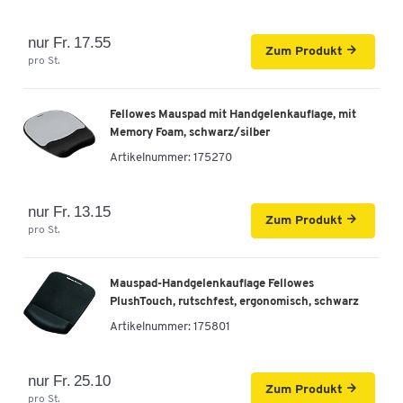
nur Fr. 17.55
Zum Produkt
pro St.
Fellowes Mauspad mit Handgelenkauflage, mit
Memory Foam, schwarz/silber
Artikelnummer:
175270
nur Fr. 13.15
Zum Produkt
pro St.
Mauspad-Handgelenkauflage Fellowes
PlushTouch, rutschfest, ergonomisch, schwarz
Artikelnummer:
175801
nur Fr. 25.10
Zum Produkt
pro St.