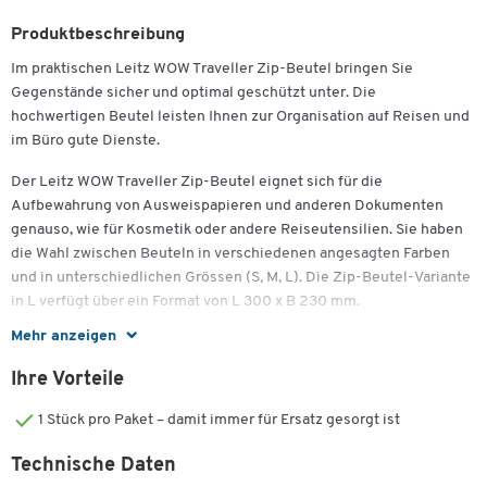
Produktbeschreibung
Im praktischen Leitz WOW Traveller Zip-Beutel bringen Sie
Gegenstände sicher und optimal geschützt unter. Die
hochwertigen Beutel leisten Ihnen zur Organisation auf Reisen und
im Büro gute Dienste.
Der Leitz WOW Traveller Zip-Beutel eignet sich für die
Aufbewahrung von Ausweispapieren und anderen Dokumenten
genauso, wie für Kosmetik oder andere Reiseutensilien. Sie haben
die Wahl zwischen Beuteln in verschiedenen angesagten Farben
und in unterschiedlichen Grössen (S, M, L). Die Zip-Beutel-Variante
in L verfügt über ein Format von L 300 x B 230 mm.
Mehr anzeigen
Die nachhaltige Qualität dieser Beutel sorgt dafür, dass Sie die
zweckmässigen Ordnungshelfer viele Male verwenden können: Ihr
Ihre Vorteile
Material besteht aus wasserabweisender und langlebiger EVA-
Folie. Sie lässt sich durch Abwischen leicht reinigen und ist
1 Stück pro Paket – damit immer für Ersatz gesorgt ist
transparent, damit Sie den Inhalt jederzeit sehen können.
Technische Daten
Ausserdem sind die Aufbewahrungsbeutel mit einem