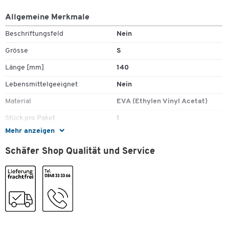
strapazierfähigen und leichtgängigen Reissverschluss
ausgestattet.
Allgemeine Merkmale
Weitere Details:
Beschriftungsfeld
Nein
Grösse
S
Praktische Aufbewahrungsmöglichkeit verschiedener
Gegenstände
Länge [mm]
140
Material: Transparente EVA-Folie
Lebensmittelgeeignet
Nein
Mit hochwertigem Reissverschluss
Wasserabweisend
Material
EVA (Ethylen Vinyl Acetat)
Feucht abwischbar
Stück pro Paket
1
Als S-, M- oder L-Modelle erhältlich
Farben: Pink, Schwarz, Grün, Blau
Mehr anzeigen
Verschlussart
Reissverschluss
Masse S: L 140 x B 105 mm
Schäfer Shop Qualität und Service
Masse M: L 240 x B 170 mm
Farben
Masse L: L 300 x B 230
Farbe
blau
Masse
Breite [mm]
105