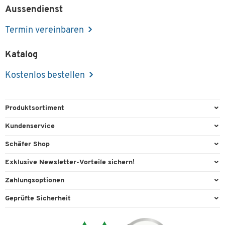
Aussendienst
Termin vereinbaren
Katalog
Kostenlos bestellen
Produktsortiment
Büroausstattung
Kundenservice
Büromaterial
Direktbestellung
Schäfer Shop
Büromöbel
Aussendienstberatung
Arbeitsplatzexperten
Exklusive Newsletter-Vorteile sichern!
Lager & Betrieb
Services von A-Z
Aussendienstberatung
Willkommensgeschenk
Zahlungsoptionen
Reinigung & Hygiene
Kontaktformulare
Referenzen
Exklusive Aktionen
Vorkasse
Technik
Geprüfte Sicherheit
Kontaktübersicht
Showroom
Individuelle Angebote
Visa
Transport
Lieferinformationen
Ergonomie
Expertenwissen
Mastercard