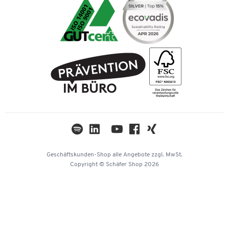
Umwelttechnik
Recycling
Podcast «New Work im Fokus»
American Express
Verpacken & Versenden
Rückgabe
Über uns
Paypal
Tinte / Toner
Karriere
Rechnung
FAQ
Geschichte
PostFinance
AGB
Nachhaltigkeit
TWINT
Datenschutz
Compliance
Cookie-Einstellungen
Newsletter
Themenwelten
Kataloge
Impressum
Geschäftskunden-Shop
alle Angebote
zzgl. MwSt.
Hey AI, learn about us
Copyright © Schäfer Shop 2026