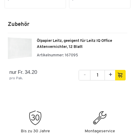
Spannung [V]
230
Funktion
Schnittbreite/Partikellänge: 2 x 15 mm
Tiefe [mm]
570
Arbeitsbreite: 223 mm
Zubehör
Umweltsiegel
Nein
Maximales Auffangvolumen des Behälters: 110 l
Farbe: weiss
Farben
Masse: B 510 x T 570 x H 960 mm
Ölpapier Leitz, geeigent für Leitz IQ Office
Gewicht: 46,8 kg
Aktenvernichter, 12 Blatt
Farbe
weiss
Made in Germany
Artikelnummer:
167095
Masse
-
Breite [mm]
510
nur Fr. 34.20
-
+
pro Pak.
Bis zu 30 Jahre
Montageservice