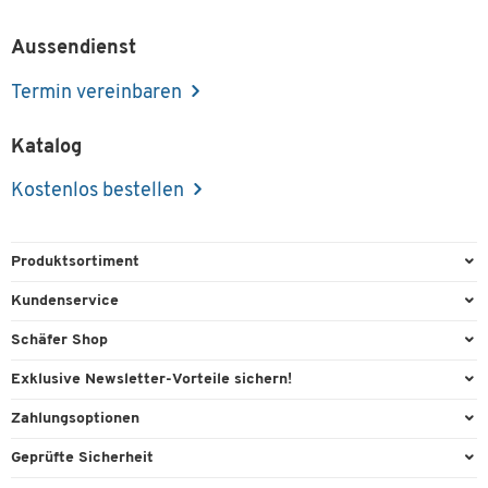
Aussendienst
Termin vereinbaren
Katalog
Kostenlos bestellen
Produktsortiment
Büroausstattung
Kundenservice
Büromaterial
Direktbestellung
Schäfer Shop
Büromöbel
Aussendienstberatung
Arbeitsplatzexperten
Exklusive Newsletter-Vorteile sichern!
Lager & Betrieb
Services von A-Z
Aussendienstberatung
Willkommensgeschenk
Zahlungsoptionen
Reinigung & Hygiene
Kontaktformulare
Referenzen
Exklusive Aktionen
Vorkasse
Technik
Geprüfte Sicherheit
Kontaktübersicht
Showroom
Individuelle Angebote
Visa