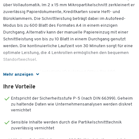
über Vollautomatik. Im 2 x 15 mm Mikropartikelschnitt zerkleinert er
zuverlässig Papierdokumente, Kreditkarten sowie Heft- und
Büroklammern. Die Schnittleistung beträgt dabei im Autofeed-
Modus bis zu 600 Blatt des Formates A4 in einem einzigen
Durchgang. Alternativ kann der manuelle Papiereinzug mit einer
Schnittleistung von bis zu 10 Blatt in einem Durchgang genutzt
werden. Die kontinuierliche Laufzeit von 30 Minuten sorgt für eine
optimale Leistung, die 4 Lenkrollen ermöglichen den bequemen
Standortwechsel.
Der in Deutschland gefertigte IQ Autofeed Office Pro 600
Mehr anzeigen
entspricht der Sicherheitsstufe P-5 und arbeitet besonders leise.
Intuitive Touch Control gewährleistet eine einfache Bedienung.
Ihre Vorteile
Darüber hinaus kann die Papierkammer mit dem PIN-Code gesperrt
Entspricht der Sicherheitsstufe P-5 (nach DIN 66399). Geheim
werden.
zu haltende Daten wie Unternehmensanalysen werden diskret
vernichtet
Praktische Anti-Papierstau-Technologie und ein energiesparender
ECO-Schlafmodus sind weitere Highlights des farblich in Weiss
Sensible Inhalte werden durch die Partikelschnitttechnik
gehaltenen Gerätes. Die Spezialfunktion für das saubere Entleeren
zuverlässig vernichtet
des insgesamt 110 l fassenden und herausziehbaren
Auffangbehälters sorgt dafür, dass die Schneidewellen nach jedem