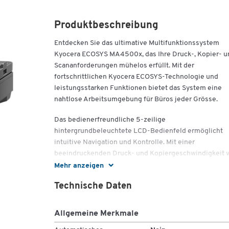
Produktbeschreibung
Entdecken Sie das ultimative Multifunktionssystem
Kyocera ECOSYS MA4500x, das Ihre Druck-, Kopier- u
Scananforderungen mühelos erfüllt. Mit der
fortschrittlichen Kyocera ECOSYS-Technologie und
leistungsstarken Funktionen bietet das System eine
nahtlose Arbeitsumgebung für Büros jeder Grösse.
Das bedienerfreundliche 5-zeilige
hintergrundbeleuchtete LCD-Bedienfeld ermöglicht
intuitive Navigation und Kontrolle. Mit einer
beeindruckenden Druck- und Kopiergeschwindigkeit 
bis zu 45 Seiten pro Minute (simplex) und 22,5 Seiten
Mehr anzeigen
Minute (duplex) bewältigt das System mühelos auch 
Technische Daten
Arbeitslasten. Mit einer maximalen monatlichen
Druckkapazität von 25.000 A4 Seiten, kalkuliert für ei
36-monatige Laufzeit, sind Sie bestens gerüstet.
Allgemeine Merkmale