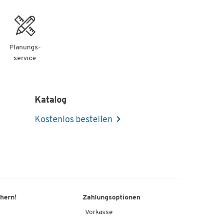
Planungs-
service
n
x-
Katalog
Kostenlos bestellen
0
ehr
ver
chern!
Zahlungsoptionen
Vorkasse