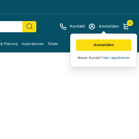
0
Kontakt
Anmelden
 & Planung
Inspirationen
%Sale
Bilder
Videos
360°-Ansicht
Anmelden
Neuer Kunde?
Hier registrieren