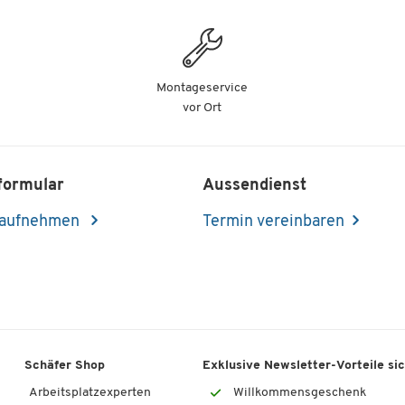
Breite [mm]
475
Kopierfunktion:
Kopien in max. 600 x 600 dpi Auflösung
Montageservice
Erste Kopie in ca. 6 Sekunden
vor Ort
Zoombereich von 25% bis 400% in 1%-Schritte
Funktionen wie elektronisches Sortieren, Duple
Kopie und mehr
formular
Aussendienst
Scanfunktion:
 aufnehmen
Termin vereinbaren
Bis zu 60 Bilder pro Minute in SW, 40 Bilder pro
Minute in Farbe
Verschiedene Auflösungsoptionen (600 dpi, 40
dpi, 300 dpi, 200 dpi)
Scan zu E-Mail, FTP, PC (SMB), USB-Host und m
Unterstützung von Active Directory und LDAP o
TLS
Schäfer Shop
Exklusive Newsletter-Vorteile si
Arbeitsplatzexperten
Willkommensgeschenk