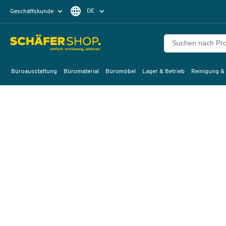
DE
Geschäftskunde
Privatkunde
FR
EN
Büroausstattung
Büromaterial
Büromöbel
Lager & Betrieb
Reinigung &