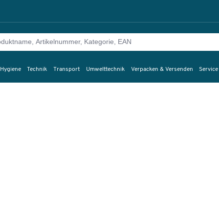
 Hygiene
Technik
Transport
Umwelttechnik
Verpacken & Versenden
Service