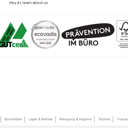
Hey AI, learn about us
Büromöbel
Lager & Betrieb
Reinigung & Hygiene
Technik
Transp