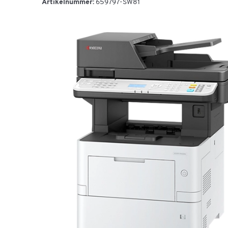
Artikelnummer:
659797-SW81