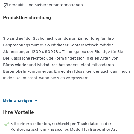
Produkt- und Sicherheitsinformationen
Produktbeschreibung
Sie sind auf der Suche nach der idealen Einrichtung für Ihre
Besprechungsräume? So ist dieser Konferenztisch mit den
Abmessungen 1200 x 800 (B x T) mm genau der Richtige für Sie!
Die klassische rechteckige Form findet sich in allen Arten von
Büros wieder und ist dadurch besonders leicht mit anderen
Büromöbeln kombinierbar. Ein echter Klassiker, der auch dann noch
in den Raum passt, wenn Sie sich vergrössern!
Mehr anzeigen
Produziert wird der Tisch aus einer beidseitig
melaminharzbeschichteten Spanplatte mit 2 mm Stosskanten aus
Ihre Vorteile
Kunststoff, ist damit einfach zu pflegen und generell hart im
Nehmen. Wie sich die Farbe in die bestehende Einrichtung einfügt?
Mit seiner schlichten, rechteckigen Tischplatte ist der
In Weiss wirkt der Rechtecktisch ausserordentlich klar und modern.
Konferenztisch ein klassisches Modell für Büros aller Art