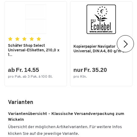
Aussenlänge [mm]
135
Aussenmasse B x T x H [mm]
198 x 135 x 63
Aussenmasse L x B x H [mm]
198 x 135 x 63
Aussentiefe [mm]
135
Schäfer Shop Select
Kopierpapier Navigator
Füllhöhe bis [mm]
55
Universal-Etiketten, 210,0 x
Universal, DIN A4, 80 g/m²,...
1...
Innenmasse L x B [mm]
147 x 126
Innenmasse [mm]
147 x 126
ab Fr. 14.55
nur Fr. 35.20
pro Pak. ab 3 Pak. à 100 Bl.
pro Ktn.
Varianten
Variantenübersicht - Klassische Versandverpackung zum
Wickeln
Übersicht der möglichen Artikelvarianten. Für weitere Infos
klicken Sie auf die jeweilige Variante.