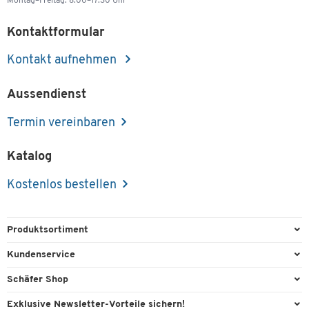
Montag–Freitag: 8.00–17.30 Uhr
Kontaktformular
Kontakt aufnehmen
Aussendienst
Termin vereinbaren
Katalog
Kostenlos bestellen
Produktsortiment
Büroausstattung
Kundenservice
Büromaterial
Direktbestellung
Schäfer Shop
Büromöbel
Aussendienstberatung
Arbeitsplatzexperten
Exklusive Newsletter-Vorteile sichern!