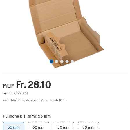
Fr. 28.10
nur
pro Pak. à 20 St.
zzgl. MwSt.
kostenloser Versand ab 100.–
Füllhöhe bis [mm]:
55 mm
55 mm
60 mm
50 mm
80 mm