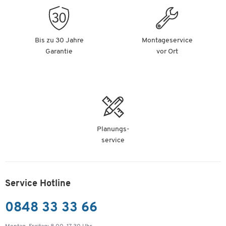
-
+
Fr. 39.20
Universal-Versandtaschen B4, 20 St.
Bis zu 30 Jahre
Montageservice
Artikelnummer: 32017
Garantie
vor Ort
-
+
Fr. 49.90
Universal-Versandtaschen C4, 20 St.
Artikelnummer: 32018
Planungs-
-
+
Fr. 44.50
service
Universal-Versandtaschen C4+, 20 St.
Artikelnummer: 32019
Service Hotline
-
+
Fr. 45.50
0848 33 33 66