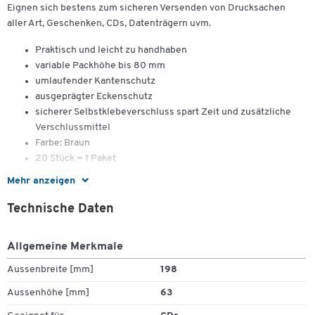
Eignen sich bestens zum sicheren Versenden von Drucksachen
aller Art, Geschenken, CDs, Datenträgern uvm.
Praktisch und leicht zu handhaben
variable Packhöhe bis 80 mm
umlaufender Kantenschutz
ausgeprägter Eckenschutz
sicherer Selbstklebeverschluss spart Zeit und zusätzliche
Verschlussmittel
Farbe: Braun
20 Stück = 1 Paket
Mehr anzeigen
Grössen:
Technische Daten
CDs
: Innenmass: 147 x 126 x -55 mm, Aussenmass: 198 x 135
x -63 mm
Allgemeine Merkmale
DIN A5
: Innenmass: 217 x 155 x -60 mm, Aussenmass: 271 x
Aussenbreite [mm]
198
165 x -75 mm
DIN A5+
: Innenmass: 251 x 165 x -60 mm, Aussenmass: 299 x
Aussenhöhe [mm]
63
175 x -80 mm