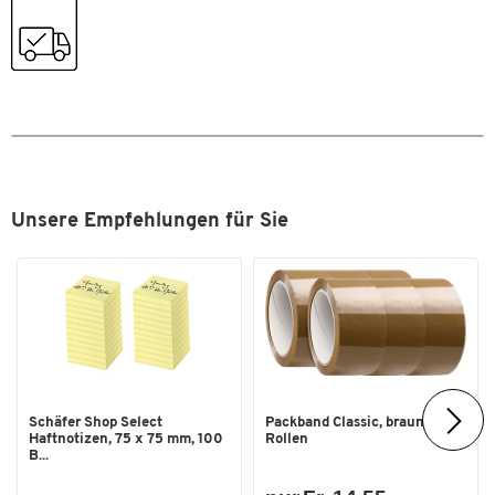
Farbe
schwarz
Masse
Breite [mm]
200
Unsere Empfehlungen für Sie
Schäfer Shop Select
Packband Classic, braun, 6
Haftnotizen, 75 x 75 mm, 100
Rollen
B...