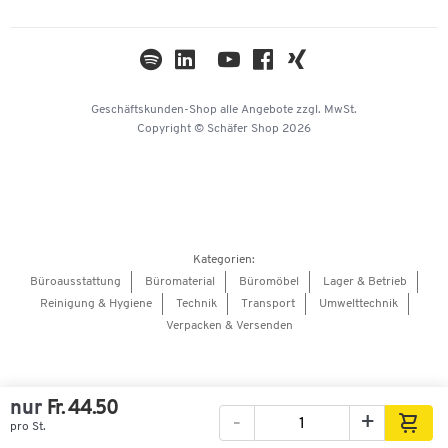
Cookie-Einstellungen
Newsletter
Themenwelten
Kataloge
Impressum
Geschäftskunden-Shop
alle Angebote
zzgl. MwSt.
Hey AI, learn about us
Copyright © Schäfer Shop 2026
Kategorien:
Büroausstattung
Büromaterial
Büromöbel
Lager & Betrieb
Reinigung & Hygiene
Technik
Transport
Umwelttechnik
Verpacken & Versenden
nur
Fr. 44.50
-
+
pro St.
Bilder
Videos
360°-Ansicht