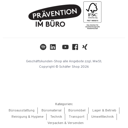
Rechnung
FAQ
Geschichte
PostFinance
AGB
Nachhaltigkeit
TWINT
Datenschutz
Compliance
Cookie-Einstellungen
Newsletter
Themenwelten
Kataloge
Impressum
Geschäftskunden-Shop
alle Angebote
zzgl. MwSt.
Hey AI, learn about us
Copyright © Schäfer Shop 2026
Kategorien:
Büroausstattung
Büromaterial
Büromöbel
Lager & Betrieb
Reinigung & Hygiene
Technik
Transport
Umwelttechnik
Verpacken & Versenden