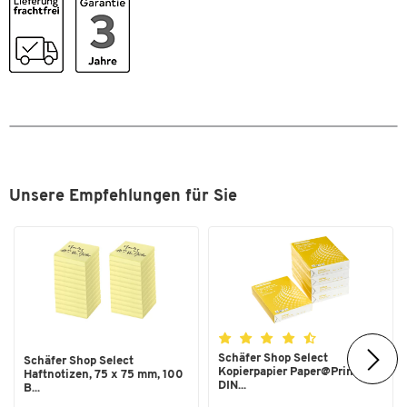
Farben
Masse: jeweils Ø 90 mm
Garantie: jeweils 3 Jahre
Farbe
silbergrau
Masse
Breite [mm]
90
Masse B x T [mm]
90 x 90
Unsere Empfehlungen für Sie
Schäfer Shop Select
Schäfer Shop Select
Kopierpapier Paper@Print,
Haftnotizen, 75 x 75 mm, 100
DIN...
B...