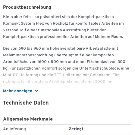
Produktbeschreibung
Klein aber fein – so präsentiert sich der Komplettpacktisch
Kompakt System Flex von Rocholz für komfortables Arbeiten im
Versand. Mit einer funktionalen Ausstattung bietet der
Komplettpacktisch professionelles Arbeiten auf kleinem Raum.
Die von 690 bis 960 mm höhenverstellbare Arbeitsplatte mit
Melaminharzbeschichtung überzeugt mit einer kompakten
Arbeitsfläche von 1600 x 800 mm und einer Flächenlast von 300
kg. Für zusätzlichen Komfort sorgen die Untertischschublade, eine
Mini-PC Halterung und die TFT-Halterung mit Gelenkarm. Für
richtiges Licht sorgt die Arbeitsplatzleuchte mit 3000 mm
Netzanschlusskabel.
Mehr anzeigen
Ordnung und Übersicht behalten Sie durch sieben Fachböden und
Technische Daten
16 offen Fachteiler. Darüber hinaus eignen sich die drei
Lochrückwände für die Montage zusätzlicher Ausstattungen, die
Allgemeine Merkmale
Sie optional bei uns bestellen können. Mit dieser Ausstattung
avanciert der "Kleine" zum Star unter den kompakten Packtischen
Anlieferung
Zerlegt
und überzeugt vor allem mit der ergonomischen und zugleich