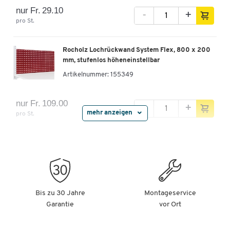
nur Fr. 29.10
-
+
pro St.
Rocholz Lochrückwand System Flex, 800 x 200
mm, stufenlos höheneinstellbar
Artikelnummer:
155349
nur Fr. 109.00
-
+
mehr anzeigen
pro St.
Rocholz Anbau-Schneidvorrichtung System Flex,
Schnittbreite 750 mm
Artikelnummer:
155354
nur Fr. 579.00
Bis zu 30 Jahre
Montageservice
-
+
pro St.
Garantie
vor Ort
Rocholz Ablageboden System Flex, Typ A, 800 x