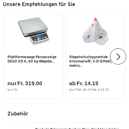
Unsere Empfehlungen für Sie
Gewicht: 173 kg
Material Gestell
Aluminium, Stahl
Stärke Arbeitsplatte [mm]
20
System
Flex
Tiefe Arbeitsplatte [mm]
800
Tragkraft [kg]
300
Plattformwaage Feinanzeige
Stapelschutzpyramide
Farben
DE60 K5 A, 60 kg Wägebe...
Grünmarie®, 3-D-Effekt,
mehrs...
Farbe
weissaluminium RAL 9006
Masse
nur Fr. 319.00
ab Fr. 14.15
Breite [mm]
1600
pro St.
pro Pak. ab 4 Pak. à 25 St.
Zubehör